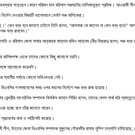
রত অবস্থায় পড়েছেন।কারণ পরিমল দাস বরিশাল লঞ্চঘাটের তালিকাভুক্ত শ্রমিক। আওয়ামী ল
র্দেশ দেওয়ার বিষয়টি ভালোভাবে নেননি লঞ্চ মালিকেরা।
যাচ্ছে।’ কেন বন্ধ হবে জানতে চাইলে তিনি বলেন, ‘আপনারা কে জানেন না কেন বন্ধ হবে?’ 
লঞ্চ বন্ধ রাখবেন।’
াপতি ও বরিশাল জেলা শাখার আহ্বায়ক মাহতাব যদ্দিন আহমেদ (বীর বিক্রম) বলেন, লঞ্চ বন্ধ 
র বিষয়ে মালিকপক্ষ থেকে তাদের কোনো কিছু জানানো হয়নি।
র সঙ্গে আলোচনা করেননি।
র স্থানীয় পর্যায়ে কোনো দাবি-দাওয়া নেই।
য় বিএনপির গণসমাবেশের সময় ওপর মহলের নির্দেশে লঞ্চ বন্ধ রাখা হয়েছে।
 কেন্দ্রীয় সাংগঠনিক সম্পাদক বিলকিস জাহান শিরিন বলেন, তাদের বেলস পার্ক মাঠ প্রস্তু
েওয়া হচ্ছে বলে তাঁরা জানতে পারেন।
 প্রচারণায় বাধা ও লাঠিপেটা করেছে।
ীগ, উত্তর জেলা বিএনপির সম্পাদক মুকুলের গৌরনদীর বাসায় পুলিশ তল্লাশি চালিয়েছে, বেত