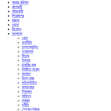
আমার বরিশাল
ঝালকাঠি
পটুয়াখালী
পিরোজপুর
বরগুনা
ভোলা
বিনোদন
অন্যান্য
খেলা
অর্থনীতি
তথ্যপ্রযুক্তি
গণমাধ্যম
ফিচার
ইসলাম
চাকরির খবর
নির্বাচিত সংবাদ
মতামত
ভিন্ন খবর
লাইফস্টাইল
সাক্ষাৎকার
শিক্ষাঙ্গন
সাহিত্য
স্বাস্থ্য
দূর্নীতি
স্পেশাল নিউজ