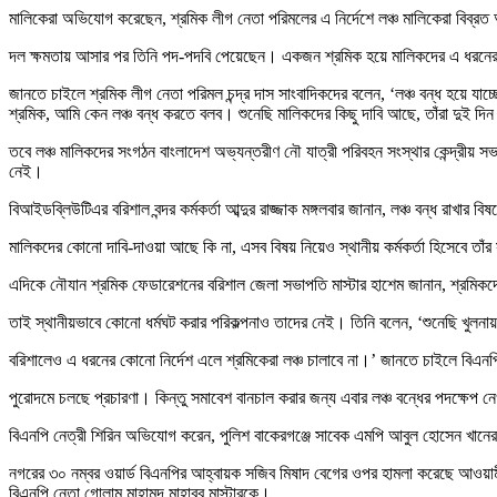
মালিকেরা অভিযোগ করেছেন, শ্রমিক লীগ নেতা পরিমলের এ নির্দেশে লঞ্চ মালিকেরা বিব্
দল ক্ষমতায় আসার পর তিনি পদ-পদবি পেয়েছেন। একজন শ্রমিক হয়ে মালিকদের এ ধরনের নি
জানতে চাইলে শ্রমিক লীগ নেতা পরিমল চন্দ্র দাস সাংবাদিকদের বলেন, ‘লঞ্চ বন্ধ হয়ে 
শ্রমিক, আমি কেন লঞ্চ বন্ধ করতে বলব। শুনেছি মালিকদের কিছু দাবি আছে, তাঁরা দুই দিন 
তবে লঞ্চ মালিকদের সংগঠন বাংলাদেশ অভ্যন্তরীণ নৌ যাত্রী পরিবহন সংস্থার কেন্দ্রীয় সভ
নেই।
বিআইডব্লিউটিএর বরিশাল বন্দর কর্মকর্তা আব্দুর রাজ্জাক মঙ্গলবার জানান, লঞ্চ বন্ধ রাখা
মালিকদের কোনো দাবি-দাওয়া আছে কি না, এসব বিষয় নিয়েও স্থানীয় কর্মকর্তা হিসেবে তাঁ
এদিকে নৌযান শ্রমিক ফেডারেশনের বরিশাল জেলা সভাপতি মাস্টার হাশেম জানান, শ্রমিকদে
তাই স্থানীয়ভাবে কোনো ধর্মঘট করার পরিকল্পনাও তাদের নেই। তিনি বলেন, ‘শুনেছি খুলনা
বরিশালেও এ ধরনের কোনো নির্দেশ এলে শ্রমিকেরা লঞ্চ চালাবে না।’ জানতে চাইলে বিএনপির
পুরোদমে চলছে প্রচারণা। কিন্তু সমাবেশ বানচাল করার জন্য এবার লঞ্চ বন্ধের পদক্ষেপ ন
বিএনপি নেত্রী শিরিন অভিযোগ করেন, পুলিশ বাকেরগঞ্জে সাবেক এমপি আবুল হোসেন খানের
নগরের ৩০ নম্বর ওয়ার্ড বিএনপির আহ্বায়ক সজিব মিষাদ বেগের ওপর হামলা করেছে আওয়ামী ল
বিএনপি নেতা গোলাম মাহামুদ মাহাবুব মাস্টারকে।