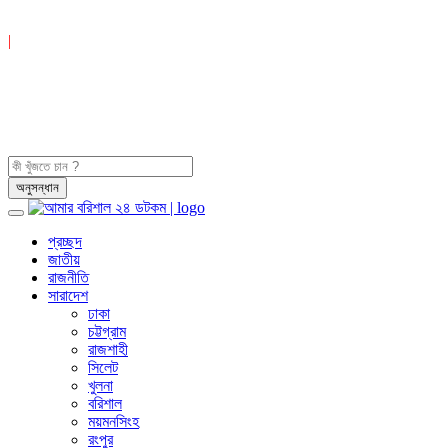
|
প্রচ্ছদ
জাতীয়
রাজনীতি
সারাদেশ
ঢাকা
চট্টগ্রাম
রাজশাহী
সিলেট
খুলনা
বরিশাল
ময়মনসিংহ
রংপুর