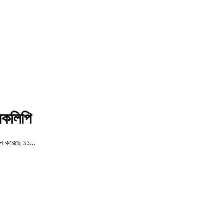
ারকলিপি
ান করেছে ১১...