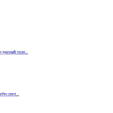
্রধানমন্ত্রী তারেক...
তফসিল ঘোষণা...