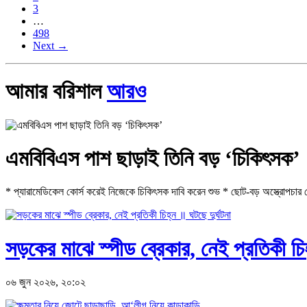
3
…
498
Next →
আমার বরিশাল
আরও
এমবিবিএস পাশ ছাড়াই তিনি বড় ‘চিকিৎসক’
* প্যারামেডিকেল কোর্স করেই নিজেকে চিকিৎসক দাবি করেন শুভ * ছোট-বড় অস্ত্রোপচার থে
সড়কের মাঝে স্পীড ব্রেকার, নেই প্রতিকী চিহ
০৬ জুন ২০২৬, ২০:০২