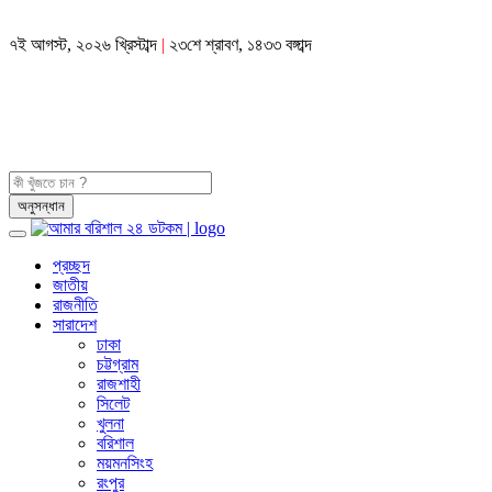
৭ই আগস্ট, ২০২৬ খ্রিস্টাব্দ
|
২৩শে শ্রাবণ, ১৪৩৩ বঙ্গাব্দ
প্রচ্ছদ
জাতীয়
রাজনীতি
সারাদেশ
ঢাকা
চট্টগ্রাম
রাজশাহী
সিলেট
খুলনা
বরিশাল
ময়মনসিংহ
রংপুর