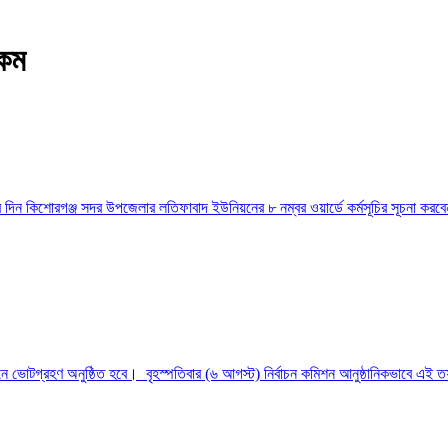
টকম
দিন কিশোরগঞ্জ সদর উপজেলার লতিফাবাদ ইউনিয়নের ৮ নম্বর ওয়ার্ডে কর্মসূচির সূচনা করবেন প
াচনে ভোটগ্রহণ অনুষ্ঠিত হবে। বৃহস্পতিবার (৬ আগস্ট) নির্বাচন কমিশন আনুষ্ঠানিকভাবে এই 