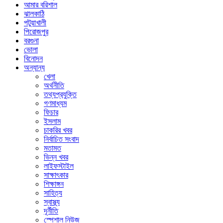
আমার বরিশাল
ঝালকাঠি
পটুয়াখালী
পিরোজপুর
বরগুনা
ভোলা
বিনোদন
অন্যান্য
খেলা
অর্থনীতি
তথ্যপ্রযুক্তি
গণমাধ্যম
ফিচার
ইসলাম
চাকরির খবর
নির্বাচিত সংবাদ
মতামত
ভিন্ন খবর
লাইফস্টাইল
সাক্ষাৎকার
শিক্ষাঙ্গন
সাহিত্য
স্বাস্থ্য
দূর্নীতি
স্পেশাল নিউজ