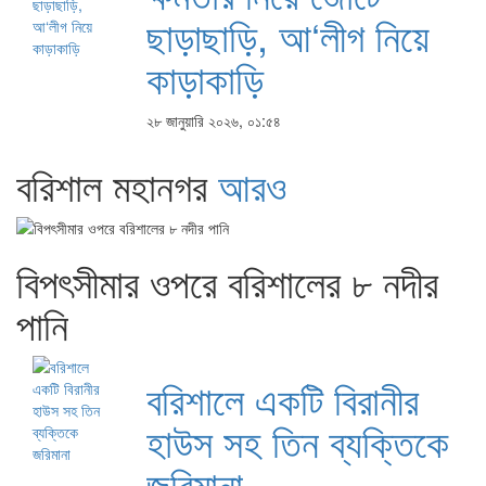
ছাড়াছাড়ি, আ‘লীগ নিয়ে
কাড়াকাড়ি
২৮ জানুয়ারি ২০২৬, ০১:৫৪
বরিশাল মহানগর
আরও
বিপৎসীমার ওপরে বরিশালের ৮ নদীর
পানি
বরিশালে একটি বিরানীর
হাউস সহ তিন ব্যক্তিকে
জরিমানা