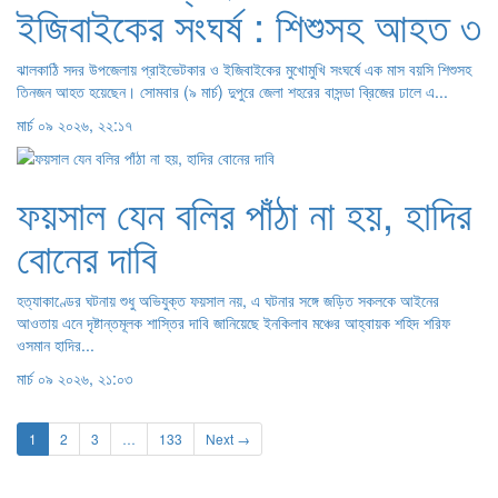
ইজিবাইকের সংঘর্ষ : শিশুসহ আহত ৩
ঝালকাঠি সদর উপজেলায় প্রাইভেটকার ও ইজিবাইকের মুখোমুখি সংঘর্ষে এক মাস বয়সি শিশুসহ
তিনজন আহত হয়েছেন। সোমবার (৯ মার্চ) দুপুরে জেলা শহরের বাসন্ডা ব্রিজের ঢালে এ...
মার্চ ০৯ ২০২৬, ২২:১৭
ফয়সাল যেন বলির পাঁঠা না হয়, হাদির
বোনের দাবি
হত্যাকাণ্ডের ঘটনায় শুধু অভিযুক্ত ফয়সাল নয়, এ ঘটনার সঙ্গে জড়িত সকলকে আইনের
আওতায় এনে দৃষ্টান্তমূলক শাস্তির দাবি জানিয়েছে ইনকিলাব মঞ্চের আহ্বায়ক শহিদ শরিফ
ওসমান হাদির...
মার্চ ০৯ ২০২৬, ২১:০৩
1
2
3
…
133
Next →