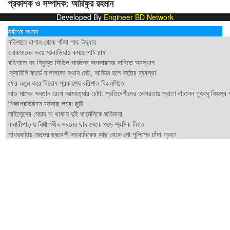
প্রকাশক ও সম্পাদক: আরিফুর রহমান
Developed By
Engineer BD Network
সর্বশেষ সংবাদ
বরিশালে বাগান থেকে গাঁজা গাছ উদ্ধার
লোকসানের ভয়ে মঠবাড়িয়ায় কমছে পাট চাষ
বরিশালে নব নিযুক্ত সিভিল সার্জনের অপসারনের দাবিতে অবস্থান
‘ফ্যামিলি কার্ডে দালালদের স্থান নেই, অনিয়ম হলে কঠোর ব্যবস্থা’
ফের নতুন করে বিরোধ প্রকাশ্যে বরিশাল বিএনপিতে
সাত মাসের সন্তান রেখে আত্মহত্যার চেষ্টা: প্রতিবেশীদের তৎপরতায় প্রাণে বাঁচলেন গৃহবধূ নিজস্ব
শিক্ষাপ্রতিষ্ঠানে আসছে লম্বা ছুটি
লাইসেন্সের মেয়াদ না থাকায় দুই ফার্মেসিকে জরিমানা
বানারীপাড়ায় নির্মাণাধীন ভবনের ছাদ থেকে পড়ে শ্রমিক নিহত
পাথরঘাটায় জেলের ছদ্মবেশী সাংবাদিকের কাছ থেকে নৌ পুলিশের চাঁদা গ্রহণ