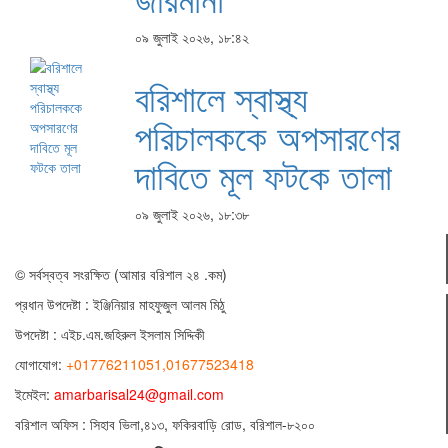
০৯ জুলাই ২০২৬, ১৮:৪২
বরিশালে স্বাস্থ্য
পরিচালককে অপসারণের
দাবিতে মূল ফটকে তালা
০৯ জুলাই ২০২৬, ১৮:৩৮
© সর্বস্বত্ব সংরক্ষিত (আমার বরিশাল ২৪ .কম)
প্রধান ‍উপদেষ্টা : ‍ইঞ্জিনিয়ার মাহফুজুল আলম মিঠু
উপদেষ্টা :
এইচ.এম.জহিরুল ইসলাম সিদ্দিকী
যোগাযোগ:
+01776211051,01677523418
ইমেইল:
amarbarisal24@gmail.com
বরিশাল অফিস : সিহাব ভিলা,৪১৩, ফকিরবাড়ি রোড, বরিশাল-৮২০০