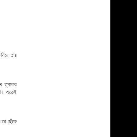
ছাত্রদল-ছাত্রশিবির সংঘর্ষ,
আহত অন্তত ১০
শহীদের রক্তের বিনিময়ে
১১
আমরা ফ্যাসিবাদকে হটিয়েছি:
তথ্যমন্ত্রী
‘গণঅভ্যুত্থানের সফলতাকে
১২
কুক্ষীগত করার অপচেষ্টাকারীরা
দেশ ও গণতন্ত্রের শত্রু’
 নিয়ে তার
বিপুল পরিমান অর্থ রাষ্ট্রীয়
১৩
কোষাগারে জমা দিয়ে প্রশংসা
কুড়িয়েছেন ইউএনও
মানচিত্র থেকে মুছে গেল
ার ত্বকের
১৪
‘আমিনপুর’
ষুণ। এতেই
বরিশালে বাড়তি
১৫
লোডশেডিং,গ্রাহকের মাথায়
বাড়তি বিলের বোঝা
 তা ছেঁকে
এতিম শিক্ষার্থীদের পাশে থাকার
১৬
আশ্বাস দিলেন এমপি সরোয়ার