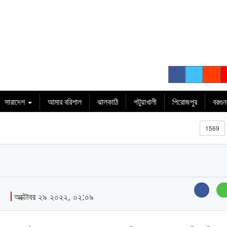
সারাদেশ
আমার বরিশাল
ঝালকাঠি
পটুয়াখালী
পিরোজপুর
বরগুন
1569
অক্টোবর ২৯ ২০২২, ০২:০৯