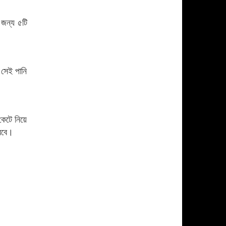
বাকেরগঞ্জে বালুর বস্তায়
১৭
 জন্য ৫টি
বোমার বিস্ফোরণ, দগ্ধ ৩
১৮
গ্যাস ও বিদ্যুৎ সংকট:
 সেই পানি
১৯
শিক্ষার্থীরা হারিকেন ও হাঁড়ি-
পাতিল নিয়ে বিক্ষোভ
হঠাৎ গ্যাস বন্ধ, চরম
২০
ভোগান্তি
কেটে নিয়ে
করবে।