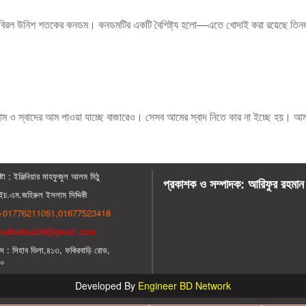
কটি বিরল উনিশ শতকের কনডম। কনডমটির একটি বৈশিষ্ট্য হলো—এতে খোদাই করা রয়েছে তিনজন
াম ও স্বাদের আম পাওয়া যাচ্ছে বাজারেও। সেসব আমের স্বাদ নিতে কার না ইচ্ছে হয়। আম-
্টা : ‍ইঞ্জিনিয়ার মাহফুজুল আলম মিঠু
প্রকাশক ও সম্পাদক: আরিফুর রহমান
চ.এম.জহিরুল ইসলাম সিদ্দিকী
01776211051,01677523418
arbarisal24@gmail.com
স : সিহাব ভিলা,৪১৩, ফকিরবাড়ি রোড,
০০
Developed By
Engineer BD Network