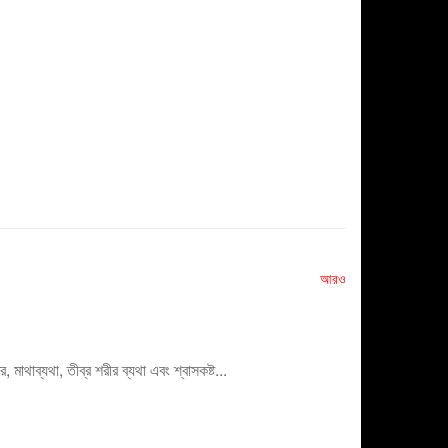
আরও
থাব্যথা, তীব্র শরীর ব্যথা এবং শ্বাসকষ্ট...