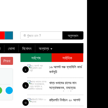
া
ভোলা
বিনোদন
অন্যান্য
সর্বশেষ
সর্বাধিক
Print
১৬ আগস্ট শুরু ফ্যামিলি কার্ড
১
কর্মসূচি
খাদ্য গুদামের চালের মান
২
সন্তোষজনক, তদন্তের
আশ্বাস ড. জিয়াউদ্দিন
হায়দারের
রাষ্ট্রপতি নির্বাচন ২০ আগস্ট
৩