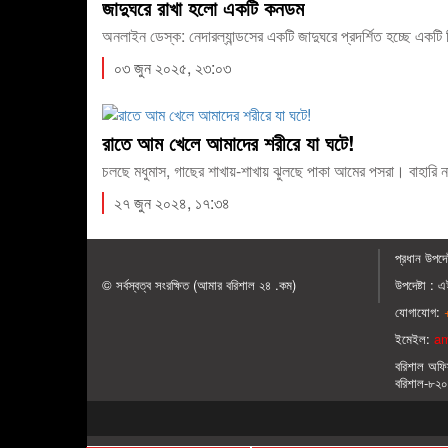
জাদুঘরে রাখা হলো একটি কনডম
অনলাইন ডেস্ক: নেদারল্যান্ডসের একটি জাদুঘরে প্রদর্শিত হচ্ছে এ
০৩ জুন ২০২৫, ২৩:০৩
রাতে আম খেলে আমাদের শরীরে যা ঘটে!
চলছে মধুমাস, গাছের শাখায়-শাখায় ঝুলছে পাকা আমের পসরা। বাহারি ন
২৭ জুন ২০২৪, ১৭:৩৪
প্রধান ‍উপদেষ
© সর্বস্বত্ব সংরক্ষিত (আমার বরিশাল ২৪ .কম)
উপদেষ্টা :
এই
যোগাযোগ:
+
ইমেইল:
am
বরিশাল অফি
বরিশাল-৮২