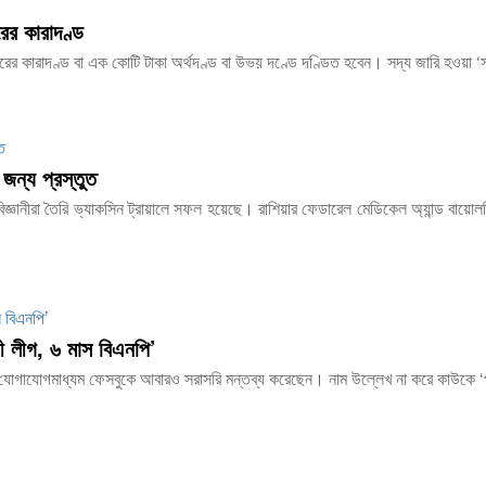
ের কারাদণ্ড
ছরের কারাদণ্ড বা এক কোটি টাকা অর্থদণ্ড বা উভয় দণ্ডে দণ্ডিত হবেন। সদ্য জারি হওয়া ‘স
 জন্য প্রস্তুত
র বিজ্ঞানীরা তৈরি ভ্যাকসিন ট্রায়ালে সফল হয়েছে। রাশিয়ার ফেডারেল মেডিকেল অ্যান্ড বায়
 লীগ, ৬ মাস বিএনপি’
 যোগাযোগমাধ্যম ফেসবুকে আবারও সরাসরি মন্তব্য করেছেন। নাম উল্লেখ না করে কাউকে ‘পল্টি