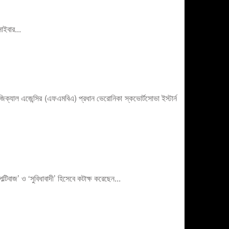
াইবার...
োলজিক্যাল এজেন্সির (এফএমবিএ) প্রধান ভেরোনিকা স্কভোর্টসোভা ইস্টার্ন
বাজ’ ও ‘সুবিধাবাদী’ হিসেবে কটাক্ষ করেছেন...