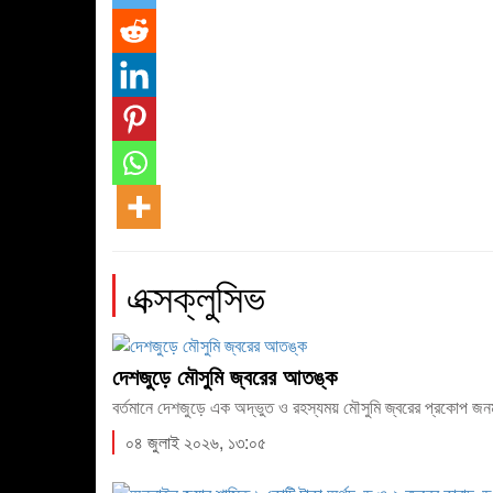
এক্সক্লুসিভ
দেশজুড়ে মৌসুমি জ্বরের আতঙ্ক
বর্তমানে দেশজুড়ে এক অদ্ভুত ও রহস্যময় মৌসুমি জ্বরের প্রকোপ জনমনে
০৪ জুলাই ২০২৬, ১৩:০৫