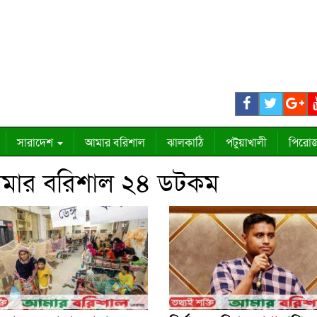
সারাদেশ
আমার বরিশাল
ঝালকাঠি
পটুয়াখালী
পিরোজ
আমার বরিশাল ২৪ ডটকম