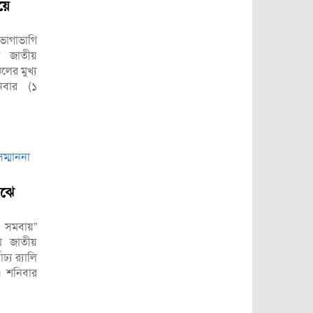
য়ে
 ভাগাভাগি
ন জাতীয়
লের মুখ্য
িবার (১
াঝে
 সমবায়”
ম জাতীয়
য র‌্যালি
। শনিবার