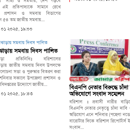
রে “সাম্য ও সমতায়, দেশ গড়বে
 এই প্রতিপাদ্যকে সামনে রেখে
 প্রশাসন ও সমবায় বিভাগের
 ৫৪ তম জাতীয় সমবায়...
বর ০১ ২০২৫, ১৯:০০
াড়ায় সমবায় দিবস পালিত
াড়া প্রতিনিধিঃ বরিশালের
ড়ায় জাতীয় সমবায় দিবস উপলক্ষে
 আলোচনা সভা ও পুরুস্কার বিতরণ করা
শনিবার সকালে উপজেলা প্রশাসন ও
িদপ্তরের উদ্যোগে জাতীয়...
বিএনপি নেতার বিরুদ্ধে চাঁদা
অভিযোগে সংবাদ সম্মেলন
বর ০১ ২০২৫, ১৮:৪৩
বরিশাল ॥ প্রবাসী নারীর বাড়ি
বিএনপি নেতার নেতৃত্বে চাঁদা দাবি
অভিযোগ এনে শনিবার (পহেলা নভেম্
বারোটার দিকে বরিশাল রিপোর্টার্স
সংবাদ...