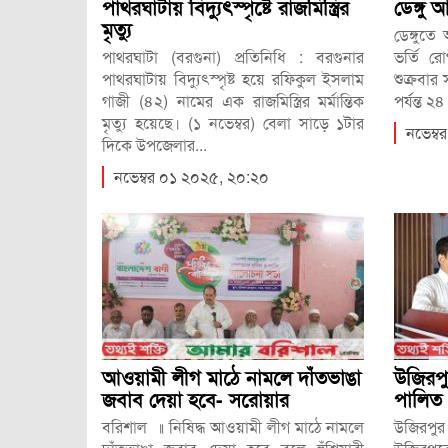
পাথরঘাটায় বিদ্যুৎস্পৃষ্টে রাজমিস্ত্রির
ডেঙ্গু 
মৃত্যু
ডেঙ্গুতে
পাথরঘাটা (বরগুনা) প্রতিনিধি : বরগুনার
ভর্তি র
পাথরঘাটায় বিদ্যুৎস্পৃষ্ট হয়ে রফিকুল ইসলাম
শুক্রবা
গাজী (৪২) নামের এক রাজমিস্ত্রির মর্মান্তিক
পর্যন্ত ২
মৃত্যু হয়েছে। (১ নভেম্বর) বেলা সাড়ে ১টার
নভেম্
দিকে উপজেলার...
নভেম্বর ০১ ২০২৫, ২০:২০
আওয়ামী লীগ মাঠে নামলে দাঁতভাঙা
উজিরপ
জবাব দেয়া হবে- সরোয়ার
পালিত
বরিশাল ॥ নিষিদ্ধ আওয়ামী লীগ মাঠে নামলে
উজিরপু