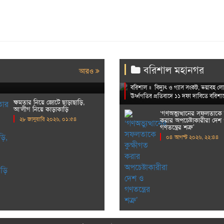
গ্যাস সংকট, লোডশেডিং, 
িৎসক’
বরিশালে প্রধানমন্ত্রীর 
বরিশাল মহানগর
আরও
স্ত্রোপচার থেকে শুরু করে সব ধরনের চিকিৎসা
বরিশাল ॥ বিদ্যুৎ ও গ্যাস সংকট, ভয়াবহ লোড
ঊর্ধ্বগতির প্রতিবাদে ১১ দফা দাবিতে বরিশাল
ক্ষমতার নিয়ে জোটে ছাড়াছাড়ি,
আ‘লীগ নিয়ে কাড়াকাড়ি
‘গণঅভ্যুত্থানের সফলতাকে 
২৮ জানুয়ারি ২০২৬, ০১:৫৪
করার অপচেষ্টাকারীরা দেশ
গণতন্ত্রের শত্রু’
০৪ আগস্ট ২০২৬, ২২:৪৪