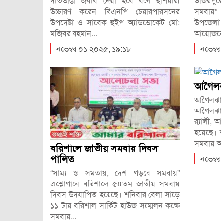
দাঁতভাঙা জবাব দেয়া হবে বলে হুঁশিয়ারী
উজিরপু
উচ্চারণ করেন বিএনপি চেয়ারপারসনের
সমবায়”
উপদেষ্টা ও সাবেক হুইপ অ্যাডভোকেট মো:
উপজেলা
মজিবর রহমান...
আয়োজনে
নভেম্বর ০১ ২০২৫, ১৯:১৮
নভেম্
আগৈলঝ
আগৈলঝ
আগৈলঝা
র‌্যালী,
হয়েছে। 
সমবায় অধ
বরিশালে জাতীয় সমবায় দিবস
পালিত
নভেম্
“সাম্য ও সমতায়, দেশ গড়বে সমবায়”
এশ্লোগানে বরিশালে ৫৪তম জাতীয় সমবায়
দিবস উদযাপিত হয়েছে। শনিবার বেলা সাড়ে
১১ টায় বরিশাল সার্কিট হাউজ সম্মেলন কক্ষে
সমবায়...