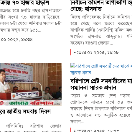
আক্রান্ত ৭০ হাজার ছাড়াল
নির্বাচন কমিশন ভাগাভাগি হ
গেছে: হাসনাত
 আক্রান্ত হয়ে চলতি বছর হাসপাতালে
োগীর সংখ্যা ৭০ হাজার ছাড়িয়েছে।
নিজস্ব প্রতিবেদক: নির্বাচন কমিশন
র সকাল ৮টা থেকে শনিবার সকাল ৮টা
হয়ে গেছে বলে মন্তব্য করেছে
৪ ঘণ্টায় নতুন করে ৬৫১...
নাগরিক পার্টির (এনসিপি) দক্ষিণ অঞ্চ
সংগঠক হাসনাত আব্দুল্লাহ। শন
বর ০১ ২০২৫, ১৯:৩৪
নভেম্বর) বরগুনা জেলায়...
নভেম্বর ০১ ২০২৫, ১৯:২৮
বরিশালে শ্রেষ্ট সমবায়ীদের ম
সম্মাননা স্মারক প্রদান
“সাম্য ও সমতায় দেশ গড়বে
শ্লোগানকে সামনে রেখে ৫৪ ত
সমবায় দিবস উপলক্ষে বরিশালে বর্নাঢ্
ুরে জাতীয় সমবায় দিবস
ও আলোচনা সভা অনুষ্ঠিত হয়েছে
সকাল...
র প্রতিনিধিঃ বরিশাল জেলার
নভেম্বর ০১ ২০২৫, ১৮:৫০