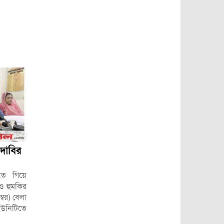
 দাবির
তে গিয়ে
 ও হুমকির
বর) বেলা
 ইউনিটিতে