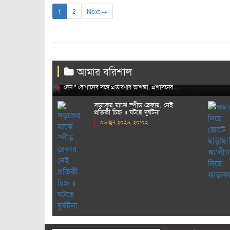
1
2
Next →
এমবিবিএস পাশ ছাড়াই তিনি বড় ‘চিক
আমার বরিশাল
* প্যারামেডিকেল কোর্স করেই নিজেকে চিকিৎসক দাবি করেন শুভ * ছোট-বড় অ
দেন * রোগীদের সঙ্গে প্রতারণার আশঙ্কা, প্রশাসনের...
সড়কের মাঝে স্পীড ব্রেকার, নেই
প্রতিকী চিহ্ন ॥ ঘটছে দুর্ঘটনা
০৬ জুন ২০২৬, ২০:০২