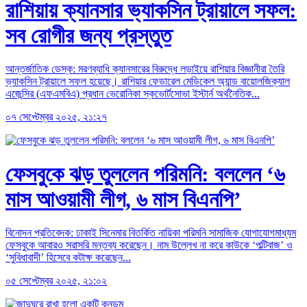
রাশিয়ায় ক্যানসার ভ্যাকসিন ট্রায়ালে সফল:
সব রোগীর জন্য প্রস্তুত
আন্তর্জাতিক ডেস্ক: মরণব্যাধি ক্যানসারের বিরুদ্ধে লড়াইয়ে রাশিয়ার বিজ্ঞানীরা তৈরি
ভ্যাকসিন ট্রায়ালে সফল হয়েছে। রাশিয়ার ফেডারেল মেডিকেল অ্যান্ড বায়োলজিক্যাল
এজেন্সির (এফএমবিএ) প্রধান ভেরোনিকা স্কভোর্টসোভা ইস্টার্ন অর্থনৈতিক...
০৭ সেপ্টেম্বর ২০২৫, ২১:২৭
ফেসবুকে ঝড় তুললেন পরিমনি: বললেন ‘৬
মাস আওয়ামী লীগ, ৬ মাস বিএনপি’
বিনোদন প্রতিবেদক: ঢাকাই সিনেমার বিতর্কিত নায়িকা পরিমনি সামাজিক যোগাযোগমাধ্যম
ফেসবুকে আবারও সরাসরি মন্তব্য করেছেন। নাম উল্লেখ না করে কাউকে ‘পল্টিবাজ’ ও
‘সুবিধাবাদী’ হিসেবে কটাক্ষ করেছেন...
০৫ সেপ্টেম্বর ২০২৫, ২১:০২