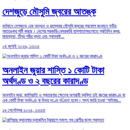
দেশজুড়ে মৌসুমি জ্বরের আতঙ্ক
বর্তমানে দেশজুড়ে এক অদ্ভুত ও রহস্যময় মৌসুমি জ্বরের প্রকোপ জনমনে গভীর
আতঙ্কের সৃষ্টি করছে। দেশের সরকারি-বেসরকারি হাসপাতালগুলোতে প্রতিদিন জ্বর,
মাথাব্যথা, তীব্র শরীর ব্যথা এবং শ্বাসকষ্ট...
০৪ জুলাই ২০২৬, ১৩:০৫
অনলাইন জুয়ার শাস্তি ১ কোটি টাকা
অর্থদণ্ড ও ২ বছরের কারাদণ্ড
অনলাইন জুয়া, জালিয়াতি ও প্রতারণার ক্ষেত্রে অপরাধী ব্যক্তি দুই বছরের কারাদণ্ড বা
এক কোটি টাকা অর্থদণ্ড বা উভয় দণ্ডে দণ্ডিত হবেন। সদ্য জারি হওয়া ‘সাইবার...
১৯ সেপ্টেম্বর ২০২৫, ২৩:৫৪