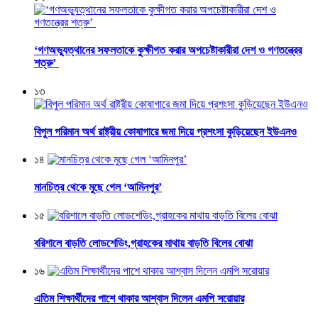
‘গণঅভ্যুত্থানের সফলতাকে কুক্ষীগত করার অপচেষ্টাকারীরা দেশ ও গণতন্ত্রের
শত্রু’
১৩
বিপুল পরিমান অর্থ রাষ্ট্রীয় কোষাগারে জমা দিয়ে প্রশংসা কুড়িয়েছেন ইউএনও
১৪
মানচিত্র থেকে মুছে গেল ‘আমিনপুর’
১৫
বরিশালে বাড়তি লোডশেডিং,গ্রাহকের মাথায় বাড়তি বিলের বোঝা
১৬
এতিম শিক্ষার্থীদের পাশে থাকার আশ্বাস দিলেন এমপি সরোয়ার