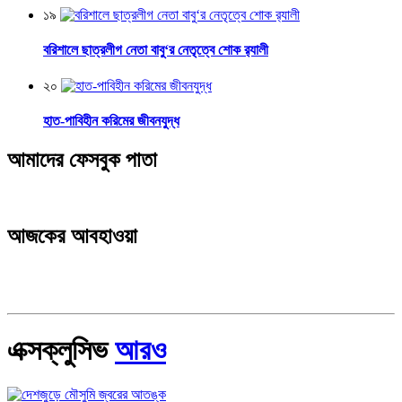
১৯
বরিশালে ছাত্রলীগ নেতা বাবু‘র নেতৃত্বে শোক র‌্যালী
২০
হাত-পাবিহীন করিমের জীবনযুদ্ধ
আমাদের ফেসবুক পাতা
আজকের আবহাওয়া
এক্সক্লুসিভ
আরও