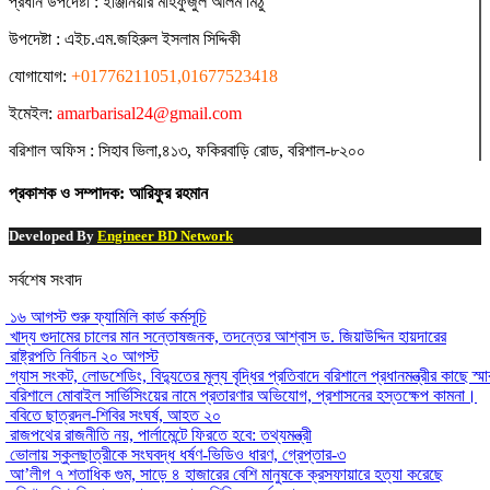
প্রধান ‍উপদেষ্টা : ‍ইঞ্জিনিয়ার মাহফুজুল আলম মিঠু
উপদেষ্টা :
এইচ.এম.জহিরুল ইসলাম সিদ্দিকী
যোগাযোগ:
+01776211051,01677523418
ইমেইল:
amarbarisal24@gmail.com
বরিশাল অফিস : সিহাব ভিলা,৪১৩, ফকিরবাড়ি রোড, বরিশাল-৮২০০
প্রকাশক ও সম্পাদক: আরিফুর রহমান
Developed By
Engineer BD Network
সর্বশেষ সংবাদ
১৬ আগস্ট শুরু ফ্যামিলি কার্ড কর্মসূচি
খাদ্য গুদামের চালের মান সন্তোষজনক, তদন্তের আশ্বাস ড. জিয়াউদ্দিন হায়দারের
রাষ্ট্রপতি নির্বাচন ২০ আগস্ট
গ্যাস সংকট, লোডশেডিং, বিদ্যুতের মূল্য বৃদ্ধির প্রতিবাদে বরিশালে প্রধানমন্ত্রীর কাছে স্ম
বরিশালে মোবাইল সার্ভিসিংয়ের নামে প্রতারণার অভিযোগ, প্রশাসনের হস্তক্ষেপ কামনা।
ববিতে ছাত্রদল-শিবির সংঘর্ষ, আহত ২০
রাজপথের রাজনীতি নয়, পার্লামেন্টে ফিরতে হবে: তথ্যমন্ত্রী
ভোলায় স্কুলছাত্রীকে সংঘবদ্ধ ধর্ষণ-ভিডিও ধারণ, গ্রেপ্তার-৩
আ’লীগ ৭ শতাধিক গুম, সাড়ে ৪ হাজারের বেশি মানুষকে ক্রসফায়ারে হত্যা করেছে