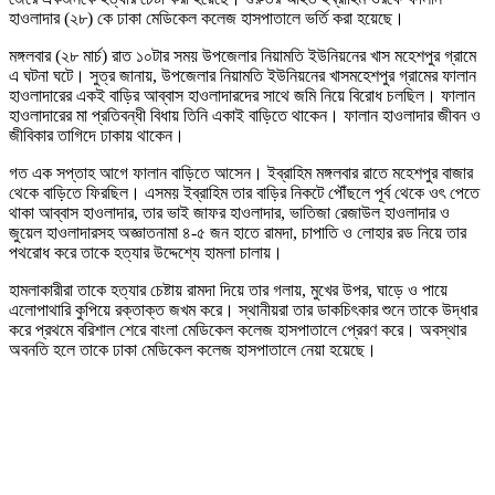
হাওলাদার (২৮) কে ঢাকা মেডিকেল কলেজ হাসপাতালে ভর্তি করা হয়েছে।
মঙ্গলবার (২৮ মার্চ) রাত ১০টার সময় উপজেলার নিয়ামতি ইউনিয়নের খাস মহেশপুর গ্রামে
এ ঘটনা ঘটে। সুত্র জানায়, উপজেলার নিয়ামতি ইউনিয়নের খাসমহেশপুর গ্রামের ফালান
হাওলাদারের একই বাড়ির আব্বাস হাওলাদারদের সাথে জমি নিয়ে বিরোধ চলছিল। ফালান
হাওলাদারের মা প্রতিবন্ধী বিধায় তিনি একাই বাড়িতে থাকেন। ফালান হাওলাদার জীবন ও
জীবিকার তাগিদে ঢাকায় থাকেন।
গত এক সপ্তাহ আগে ফালান বাড়িতে আসেন। ইব্রাহিম মঙ্গলবার রাতে মহেশপুর বাজার
থেকে বাড়িতে ফিরছিল। এসময় ইব্রাহিম তার বাড়ির নিকটে পৌঁছলে পূর্ব থেকে ওৎ পেতে
থাকা আব্বাস হাওলাদার, তার ভাই জাফর হাওলাদার, ভাতিজা রেজাউল হাওলাদার ও
জুয়েল হাওলাদারসহ অজ্ঞাতনামা ৪-৫ জন হাতে রামদা, চাপাতি ও লোহার রড নিয়ে তার
পথরোধ করে তাকে হত্যার উদ্দেশ্যে হামলা চালায়।
হামলাকারীরা তাকে হত্যার চেষ্টায় রামদা দিয়ে তার গলায়, মুখের উপর, ঘাড়ে ও পায়ে
এলোপাথারি কুপিয়ে রক্তাক্ত জখম করে। স্থানীয়রা তার ডাকচিৎকার শুনে তাকে উদ্ধার
করে প্রথমে বরিশাল শেরে বাংলা মেডিকেল কলেজ হাসপাতালে প্রেরণ করে। অবস্থার
অবনতি হলে তাকে ঢাকা মেডিকেল কলেজ হাসপাতালে নেয়া হয়েছে।