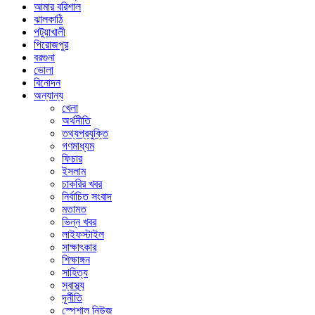
আমার বরিশাল
ঝালকাঠি
পটুয়াখালী
পিরোজপুর
বরগুনা
ভোলা
বিনোদন
অন্যান্য
খেলা
অর্থনীতি
তথ্যপ্রযুক্তি
গণমাধ্যম
ফিচার
ইসলাম
চাকরির খবর
নির্বাচিত সংবাদ
মতামত
ভিন্ন খবর
লাইফস্টাইল
সাক্ষাৎকার
শিক্ষাঙ্গন
সাহিত্য
স্বাস্থ্য
দূর্নীতি
স্পেশাল নিউজ