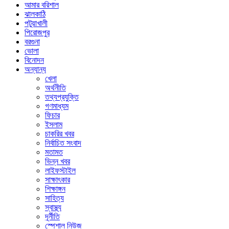
আমার বরিশাল
ঝালকাঠি
পটুয়াখালী
পিরোজপুর
বরগুনা
ভোলা
বিনোদন
অন্যান্য
খেলা
অর্থনীতি
তথ্যপ্রযুক্তি
গণমাধ্যম
ফিচার
ইসলাম
চাকরির খবর
নির্বাচিত সংবাদ
মতামত
ভিন্ন খবর
লাইফস্টাইল
সাক্ষাৎকার
শিক্ষাঙ্গন
সাহিত্য
স্বাস্থ্য
দূর্নীতি
স্পেশাল নিউজ