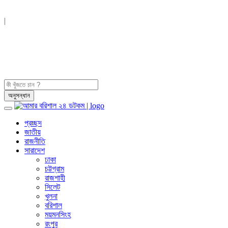
|
প্রচ্ছদ
জাতীয়
রাজনীতি
সারাদেশ
ঢাকা
চট্টগ্রাম
রাজশাহী
সিলেট
খুলনা
বরিশাল
ময়মনসিংহ
রংপুর