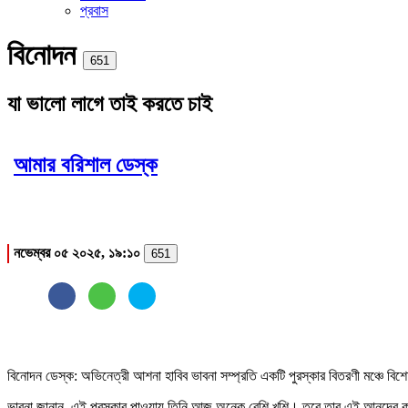
প্রবাস
বিনোদন
Print
651
যা ভালো লাগে তাই করতে চাই
আমার বরিশাল ডেস্ক
নভেম্বর ০৫ ২০২৫, ১৯:১০
651
বিনোদন ডেস্ক: অভিনেত্রী আশনা হাবিব ভাবনা সম্প্রতি একটি পুরস্কার বিতরণী মঞ্চে বিশ
ভাবনা জানান, এই পুরস্কার পাওয়ায় তিনি আজ অনেক বেশি খুশি। তবে তার এই আনন্দের কা