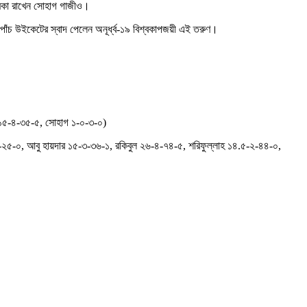
মিকা রাখেন সোহাগ গাজীও।
পাঁচ উইকেটের স্বাদ পেলেন অনূর্ধ্ব-১৯ বিশ্বকাপজয়ী এই তরুণ।
র ১৫-৪-৩৫-৫, সোহাগ ১-০-৩-০)
-২৫-০, আবু হায়দার ১৫-৩-৩৬-১, রকিবুল ২৬-৪-৭৪-৫, শরিফুল্লাহ ১৪.৫-২-৪৪-০,