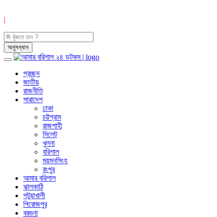
|
প্রচ্ছদ
জাতীয়
রাজনীতি
সারাদেশ
ঢাকা
চট্টগ্রাম
রাজশাহী
সিলেট
খুলনা
বরিশাল
ময়মনসিংহ
রংপুর
আমার বরিশাল
ঝালকাঠি
পটুয়াখালী
পিরোজপুর
বরগুনা