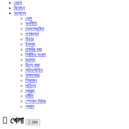
ভোলা
বিনোদন
অন্যান্য
খেলা
অর্থনীতি
তথ্যপ্রযুক্তি
গণমাধ্যম
ফিচার
ইসলাম
চাকরির খবর
নির্বাচিত সংবাদ
মতামত
ভিন্ন খবর
লাইফস্টাইল
সাক্ষাৎকার
শিক্ষাঙ্গন
সাহিত্য
স্বাস্থ্য
দূর্নীতি
স্পেশাল নিউজ
প্রবাস
খেলা
Print
284