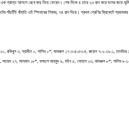
র এক প্রান্ত আগলে রেখে জয় নিয়ে ফেরেন। শেষ দিকে ৪ চারে ২৩ রান করে দলের জয়ে ভূ
পাঁচটিই বাঁহাতি এই স্পিনারের শিকার, ৭৪ রান দিয়ে। প্রথম শ্রেণির ক্রিকেটে প্রথমবার 
২০, রকিবুল ৩, স্বাধীন ০, গালিব ০*; কামরুল ১৭.৩-৪-৫৩-৪, রুয়েল ৭-২-২৯-১, তানভি
৪, সায়েম ২৭, সালমান ১৮*, ফজলে মাহমুদ ৯, মইন ৫, সোহাগ ২৩, কামরুল ৮*; গালিব ৮-১