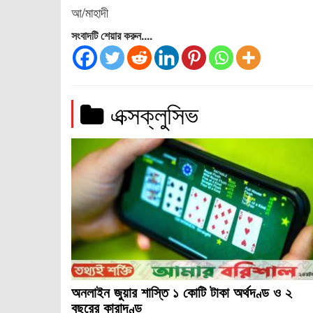
আ/মাহাদী
সংবাদটি শেয়ার করুন....
এক্সক্লুসিভ
্বরের প্রকোপ
রি-বেসরকারি
রীর ব্যথা এবং
অনলাইন জুয়ার শাস্তি ১ কোটি টাকা অর্থদণ্ড ও ২
বছরের কারাদণ্ড