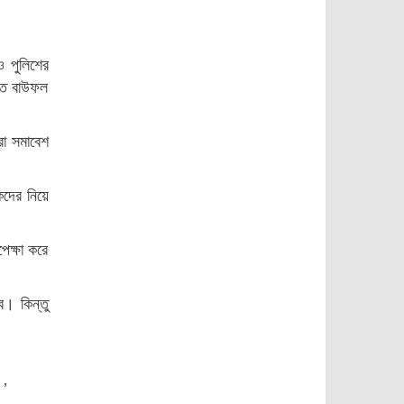
বরিশালে প্রধানমন্ত্রীর
বরিশালে মোবাইল
কাছে স্মারকলিপি
১০
সার্ভিসিংয়ের নামে
প্রতারণার অভিযোগ,
ও পুলিশের
প্রশাসনের হস্তক্ষেপ
রতে বাউফল
ববিতে ছাত্রদল-শিবির
কামনা।
১১
সংঘর্ষ, আহত ২০
রা সমাবেশ
রাজপথের রাজনীতি নয়,
১২
পার্লামেন্টে ফিরতে হবে:
তথ্যমন্ত্রী
কদের নিয়ে
ভোলায় স্কুলছাত্রীকে
১৩
সংঘবদ্ধ ধর্ষণ-ভিডিও
েক্ষা করে
ধারণ, গ্রেপ্তার-৩
আ’লীগ ৭ শতাধিক গুম,
১৪
সাড়ে ৪ হাজারের বেশি
। কিন্তু
মানুষকে ক্রসফায়ারে
হত্যা করেছে
বরিশাল বিশ্ববিদ্যালয়ে
১৫
ছাত্রদল-ছাত্রশিবির
সংঘর্ষ, আহত অন্তত ১০
।’