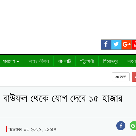
সারাদেশ
আমার বরিশাল
ঝালকাঠি
পটুয়াখালী
পিরোজপুর
বরগুন
225
: বাউফল থেকে যোগ দেবে ১৫ হাজার
নভেম্বর ০১ ২০২২, ১৬:৫৭