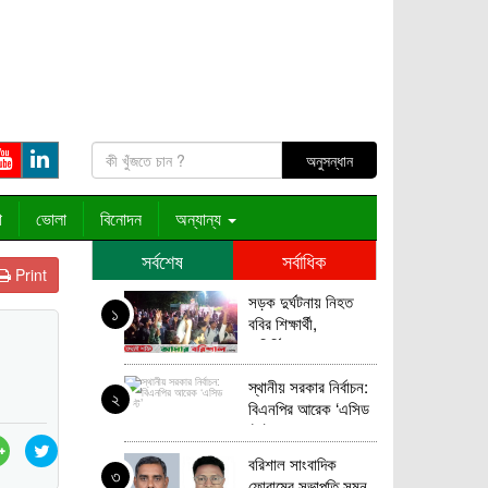
া
ভোলা
বিনোদন
অন্যান্য
সর্বশেষ
সর্বাধিক
Print
সড়ক দুর্ঘটনায় নিহত
১
ববির শিক্ষার্থী,
অনির্দিষ্টকালের জন্য
মহাসড়ক অবরোধ
স্থানীয় সরকার নির্বাচন:
২
বিএনপির আরেক ‘এসিড
টেস্ট’
বরিশাল সাংবাদিক
৩
ফোরামের সভাপতি সুমন