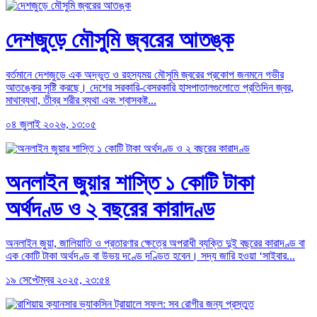
দেশজুড়ে মৌসুমি জ্বরের আতঙ্ক
বর্তমানে দেশজুড়ে এক অদ্ভুত ও রহস্যময় মৌসুমি জ্বরের প্রকোপ জনমনে গভীর
আতঙ্কের সৃষ্টি করছে। দেশের সরকারি-বেসরকারি হাসপাতালগুলোতে প্রতিদিন জ্বর,
মাথাব্যথা, তীব্র শরীর ব্যথা এবং শ্বাসকষ্ট...
০৪ জুলাই ২০২৬, ১৩:০৫
অনলাইন জুয়ার শাস্তি ১ কোটি টাকা
অর্থদণ্ড ও ২ বছরের কারাদণ্ড
অনলাইন জুয়া, জালিয়াতি ও প্রতারণার ক্ষেত্রে অপরাধী ব্যক্তি দুই বছরের কারাদণ্ড বা
এক কোটি টাকা অর্থদণ্ড বা উভয় দণ্ডে দণ্ডিত হবেন। সদ্য জারি হওয়া ‘সাইবার...
১৯ সেপ্টেম্বর ২০২৫, ২৩:৫৪