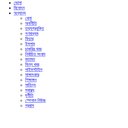
ভোলা
বিনোদন
অন্যান্য
খেলা
অর্থনীতি
তথ্যপ্রযুক্তি
গণমাধ্যম
ফিচার
ইসলাম
চাকরির খবর
নির্বাচিত সংবাদ
মতামত
ভিন্ন খবর
লাইফস্টাইল
সাক্ষাৎকার
শিক্ষাঙ্গন
সাহিত্য
স্বাস্থ্য
দূর্নীতি
স্পেশাল নিউজ
প্রবাস