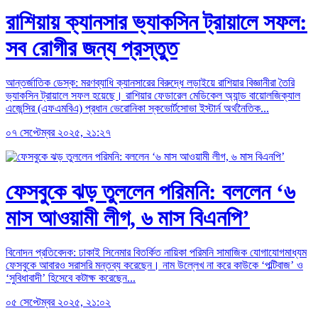
রাশিয়ায় ক্যানসার ভ্যাকসিন ট্রায়ালে সফল:
সব রোগীর জন্য প্রস্তুত
আন্তর্জাতিক ডেস্ক: মরণব্যাধি ক্যানসারের বিরুদ্ধে লড়াইয়ে রাশিয়ার বিজ্ঞানীরা তৈরি
ভ্যাকসিন ট্রায়ালে সফল হয়েছে। রাশিয়ার ফেডারেল মেডিকেল অ্যান্ড বায়োলজিক্যাল
এজেন্সির (এফএমবিএ) প্রধান ভেরোনিকা স্কভোর্টসোভা ইস্টার্ন অর্থনৈতিক...
০৭ সেপ্টেম্বর ২০২৫, ২১:২৭
ফেসবুকে ঝড় তুললেন পরিমনি: বললেন ‘৬
মাস আওয়ামী লীগ, ৬ মাস বিএনপি’
বিনোদন প্রতিবেদক: ঢাকাই সিনেমার বিতর্কিত নায়িকা পরিমনি সামাজিক যোগাযোগমাধ্যম
ফেসবুকে আবারও সরাসরি মন্তব্য করেছেন। নাম উল্লেখ না করে কাউকে ‘পল্টিবাজ’ ও
‘সুবিধাবাদী’ হিসেবে কটাক্ষ করেছেন...
০৫ সেপ্টেম্বর ২০২৫, ২১:০২