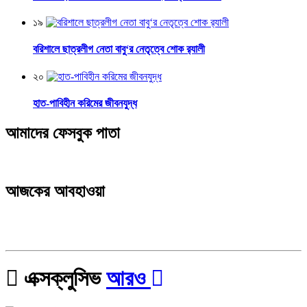
১৯
বরিশালে ছাত্রলীগ নেতা বাবু‘র নেতৃত্বে শোক র‌্যালী
২০
হাত-পাবিহীন করিমের জীবনযুদ্ধ
আমাদের ফেসবুক পাতা
আজকের আবহাওয়া
এক্সক্লুসিভ
আরও