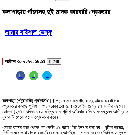
কলাপাড়ায় গাঁজাসহ দুই মাদক কারবারি গ্রেফতার
আমার বরিশাল ডেস্ক
অক্টোবর ৩১ ২০২২, ১৮:১৪
248
কলাপাড়া (পটুয়াখালী) প্রতিনিধি।।
পটুয়াখালীর কলাপাড়ায় দুই মাদক কারবারিকে
গ্রেফতার করেছে পুলিশ। গ্রেফতারকৃতরা হলো মো.শহিদ (৪২), মো.জাকির হোসেন
মোল্লা (২৭)। রবিবার রাতে মহিপুর থানা পুলিশ অভিযান চালিয়ে মৎস্য বন্দর আলীপুর ও
কুয়াকাটা থেকে এদের গ্রেফতার করেন।
এসময় তাদের কাছ থেকে এক কেজি ১২ গ্রাম গাঁজা উদ্ধার করা হয়। পুলিশ জানায়,
দীর্ঘদিন ধরে তারা মাদক ক্রয়-বিক্রয় করে আসছিল। গোপন সংবাদের ভিক্তিতে পৃথক