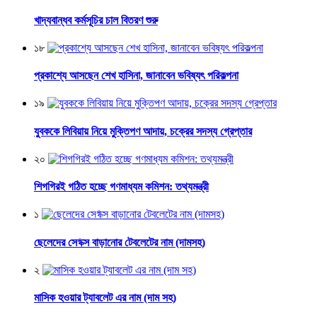
খাদ্যবান্ধব কর্মসূচির চাল বিতরণ শুরু
১৮
প্রকাশ্যে আসছেন শেখ হাসিনা, জানাবেন ভবিষ্যৎ পরিকল্পনা
১৯
যুবককে লিবিয়ায় নিয়ে মুক্তিপণ আদায়, চক্রের সদস্য গ্রেপ্তার
২০
শিগগিরই গঠিত হচ্ছে গণমাধ্যম কমিশন: তথ্যমন্ত্রী
১
ছেলেদের সে*ক্স বাড়ানোর টেবলেটের নাম (দামসহ)
২
মাসিক হওয়ার ট্যাবলেট এর নাম (দাম সহ)