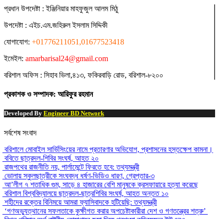
প্রধান ‍উপদেষ্টা : ‍ইঞ্জিনিয়ার মাহফুজুল আলম মিঠু
উপদেষ্টা :
এইচ.এম.জহিরুল ইসলাম সিদ্দিকী
যোগাযোগ:
+01776211051,01677523418
ইমেইল:
amarbarisal24@gmail.com
বরিশাল অফিস : সিহাব ভিলা,৪১৩, ফকিরবাড়ি রোড, বরিশাল-৮২০০
প্রকাশক ও সম্পাদক: আরিফুর রহমান
Developed By
Engineer BD Network
সর্বশেষ সংবাদ
বরিশালে মোবাইল সার্ভিসিংয়ের নামে প্রতারণার অভিযোগ, প্রশাসনের হস্তক্ষেপ কামনা।
ববিতে ছাত্রদল-শিবির সংঘর্ষ, আহত ২০
রাজপথের রাজনীতি নয়, পার্লামেন্টে ফিরতে হবে: তথ্যমন্ত্রী
ভোলায় স্কুলছাত্রীকে সংঘবদ্ধ ধর্ষণ-ভিডিও ধারণ, গ্রেপ্তার-৩
আ’লীগ ৭ শতাধিক গুম, সাড়ে ৪ হাজারের বেশি মানুষকে ক্রসফায়ারে হত্যা করেছে
বরিশাল বিশ্ববিদ্যালয়ে ছাত্রদল-ছাত্রশিবির সংঘর্ষ, আহত অন্তত ১০
শহীদের রক্তের বিনিময়ে আমরা ফ্যাসিবাদকে হটিয়েছি: তথ্যমন্ত্রী
‘গণঅভ্যুত্থানের সফলতাকে কুক্ষীগত করার অপচেষ্টাকারীরা দেশ ও গণতন্ত্রের শত্রু’