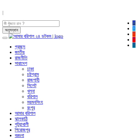
|
প্রচ্ছদ
জাতীয়
রাজনীতি
সারাদেশ
ঢাকা
চট্টগ্রাম
রাজশাহী
সিলেট
খুলনা
বরিশাল
ময়মনসিংহ
রংপুর
আমার বরিশাল
ঝালকাঠি
পটুয়াখালী
পিরোজপুর
বরগুনা