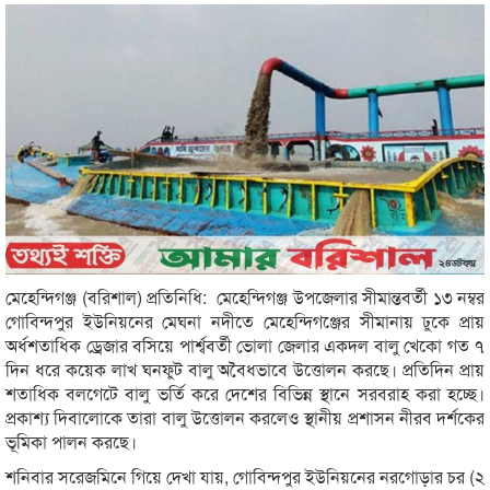
মেহেন্দিগঞ্জ (বরিশাল) প্রতিনিধি: মেহেন্দিগঞ্জ উপজেলার সীমান্তবর্তী ১৩ নম্বর
গোবিন্দপুর ইউনিয়নের মেঘনা নদীতে মেহেন্দিগঞ্জের সীমানায় ঢুকে প্রায়
অর্ধশতাধিক ড্রেজার বসিয়ে পার্শ্ববর্তী ভোলা জেলার একদল বালু খেকো গত ৭
দিন ধরে কয়েক লাখ ঘনফুট বালু অবৈধভাবে উত্তোলন করছে। প্রতিদিন প্রায়
শতাধিক বলগেটে বালু ভর্তি করে দেশের বিভিন্ন স্থানে সরবরাহ করা হচ্ছে।
প্রকাশ্য দিবালোকে তারা বালু উত্তোলন করলেও স্থানীয় প্রশাসন নীরব দর্শকের
ভূমিকা পালন করছে।
শনিবার সরেজমিনে গিয়ে দেখা যায়, গোবিন্দপুর ইউনিয়নের নরগোড়ার চর (২