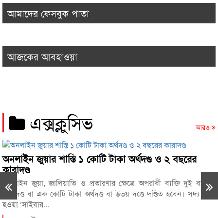
আমাদের ফেসবুক পাতা
খাদ্য গুদামের চালের মান সন্তোষজনক, তদন্তের আশ্বাস
৫
ড. জিয়াউদ্দিন হায়দারের
রাষ্ট্রপতি নির্বাচন ২০ আগস্ট
আজকের আবহাওয়া
৬
গ্যাস সংকট, লোডশেডিং, বিদ্যুতের মূল্য বৃদ্ধির প্রতিবাদে
৭
বরিশালে প্রধানমন্ত্রীর কাছে স্মারকলিপি
এক্সক্লুসিভ
আরও
বরিশালে মোবাইল সার্ভিসিংয়ের নামে প্রতারণার
৮
অভিযোগ, প্রশাসনের হস্তক্ষেপ কামনা।
অনলাইন জুয়ার শাস্তি ১ কোটি টাকা অর্থদণ্ড ও ২ বছরের
ববিতে ছাত্রদল-শিবির সংঘর্ষ, আহত ২০
৯
কারাদণ্ড
অনলাইন জুয়া, জালিয়াতি ও প্রতারণার ক্ষেত্রে অপরাধী ব্যক্তি দুই বছরের
রাজপথের রাজনীতি নয়, পার্লামেন্টে ফিরতে হবে:
১০
তথ্যমন্ত্রী
কারাদণ্ড বা এক কোটি টাকা অর্থদণ্ড বা উভয় দণ্ডে দণ্ডিত হবেন। সদ্য জারি
হওয়া ‘সাইবার...
ভোলায় স্কুলছাত্রীকে সংঘবদ্ধ ধর্ষণ-ভিডিও ধারণ,