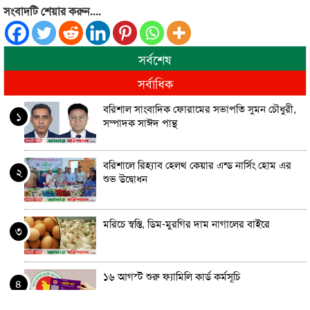
সংবাদটি শেয়ার করুন....
সর্বশেষ
সর্বাধিক
বরিশাল সাংবাদিক ফোরামের সভাপতি সুমন চৌধুরী,
১
সম্পাদক সাঈদ পান্থ
বরিশালে রিহ্যাব হেলথ কেয়ার এন্ড নার্সিং হোম এর
২
শুভ উদ্বোধন
মরিচে স্বস্তি, ডিম-মুরগির দাম নাগালের বাইরে
৩
১৬ আগস্ট শুরু ফ্যামিলি কার্ড কর্মসূচি
৪