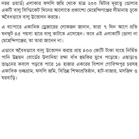
নম্বর ওয়ার্ড) এলাকার ফসলি জমি থেকে মাত্র ২০০ মিটার দূরত্বে ভোলার
একটি বালু সিন্ডিকেট দিনের আলোতে প্রকাশ্যে মেহেন্দিগঞ্জের সীমানায় ঢুকে
অবৈধভাবে বালু উত্তোলন করছে।
এ ব্যাপারে একাধিক ড্রেজারের লোকজন জানান, তারা ৭ দিন আগে প্রতি
ঘনফুট ৪৫ পয়সা হারে বালু কাটতে এসেছেন। তবে এই এলাকাটি ভোলা না
মেহেন্দিগঞ্জের, তা তারা জানেন না।
এভাবে অবৈধভাবে বালু উত্তোলন করায় প্রায় ৪০০ কোটি টাকা ব্যয়ে নির্মিত
পানি উন্নয়ন বোর্ডের উলানিয়া রক্ষা বাঁধ হুমকির মুখে পড়েছে। এছাড়াও
ভাঙনের কবলে পড়তে পারে ১৪ হাজার একরের বিশাল গোবিন্দপুর চরসহ
একাধিক গুচ্ছগ্রাম, ফসলি জমি, বিভিন্ন শিক্ষাপ্রতিষ্ঠান, হাট-বাজার, মসজিদ ও
ঘরবাড়ি।