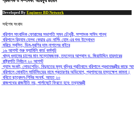
প্রকাশক ও সম্পাদক: আরিফুর রহমান
Developed By
Engineer BD Network
সর্বশেষ সংবাদ
বরিশাল সাংবাদিক ফোরামের সভাপতি সুমন চৌধুরী, সম্পাদক সাঈদ পান্থ
বরিশালে রিহ্যাব হেলথ কেয়ার এন্ড নার্সিং হোম এর শুভ উদ্বোধন
মরিচে স্বস্তি, ডিম-মুরগির দাম নাগালের বাইরে
১৬ আগস্ট শুরু ফ্যামিলি কার্ড কর্মসূচি
খাদ্য গুদামের চালের মান সন্তোষজনক, তদন্তের আশ্বাস ড. জিয়াউদ্দিন হায়দারের
রাষ্ট্রপতি নির্বাচন ২০ আগস্ট
গ্যাস সংকট, লোডশেডিং, বিদ্যুতের মূল্য বৃদ্ধির প্রতিবাদে বরিশালে প্রধানমন্ত্রীর কাছে স্ম
বরিশালে মোবাইল সার্ভিসিংয়ের নামে প্রতারণার অভিযোগ, প্রশাসনের হস্তক্ষেপ কামনা।
ববিতে ছাত্রদল-শিবির সংঘর্ষ, আহত ২০
রাজপথের রাজনীতি নয়, পার্লামেন্টে ফিরতে হবে: তথ্যমন্ত্রী