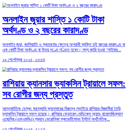
অনলাইন জুয়ার শাস্তি ১ কোটি টাকা
অর্থদণ্ড ও ২ বছরের কারাদণ্ড
অনলাইন জুয়া, জালিয়াতি ও প্রতারণার ক্ষেত্রে অপরাধী ব্যক্তি দুই বছরের কারাদণ্ড বা
এক কোটি টাকা অর্থদণ্ড বা উভয় দণ্ডে দণ্ডিত হবেন। সদ্য জারি হওয়া ‘সাইবার...
১৯ সেপ্টেম্বর ২০২৫, ২৩:৫৪
রাশিয়ায় ক্যানসার ভ্যাকসিন ট্রায়ালে সফল:
সব রোগীর জন্য প্রস্তুত
আন্তর্জাতিক ডেস্ক: মরণব্যাধি ক্যানসারের বিরুদ্ধে লড়াইয়ে রাশিয়ার বিজ্ঞানীরা তৈরি
ভ্যাকসিন ট্রায়ালে সফল হয়েছে। রাশিয়ার ফেডারেল মেডিকেল অ্যান্ড বায়োলজিক্যাল
এজেন্সির (এফএমবিএ) প্রধান ভেরোনিকা স্কভোর্টসোভা ইস্টার্ন অর্থনৈতিক...
০৭ সেপ্টেম্বর ২০২৫, ২১:২৭