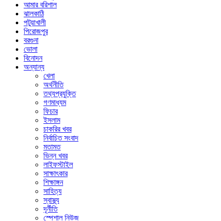
আমার বরিশাল
ঝালকাঠি
পটুয়াখালী
পিরোজপুর
বরগুনা
ভোলা
বিনোদন
অন্যান্য
খেলা
অর্থনীতি
তথ্যপ্রযুক্তি
গণমাধ্যম
ফিচার
ইসলাম
চাকরির খবর
নির্বাচিত সংবাদ
মতামত
ভিন্ন খবর
লাইফস্টাইল
সাক্ষাৎকার
শিক্ষাঙ্গন
সাহিত্য
স্বাস্থ্য
দূর্নীতি
স্পেশাল নিউজ