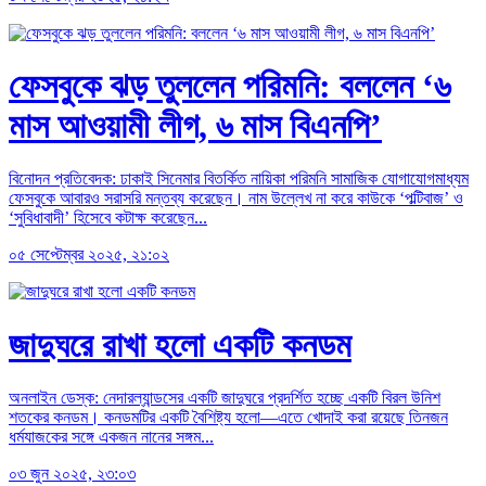
ফেসবুকে ঝড় তুললেন পরিমনি: বললেন ‘৬
মাস আওয়ামী লীগ, ৬ মাস বিএনপি’
বিনোদন প্রতিবেদক: ঢাকাই সিনেমার বিতর্কিত নায়িকা পরিমনি সামাজিক যোগাযোগমাধ্যম
ফেসবুকে আবারও সরাসরি মন্তব্য করেছেন। নাম উল্লেখ না করে কাউকে ‘পল্টিবাজ’ ও
‘সুবিধাবাদী’ হিসেবে কটাক্ষ করেছেন...
০৫ সেপ্টেম্বর ২০২৫, ২১:০২
জাদুঘরে রাখা হলো একটি কনডম
অনলাইন ডেস্ক: নেদারল্যান্ডসের একটি জাদুঘরে প্রদর্শিত হচ্ছে একটি বিরল উনিশ
শতকের কনডম। কনডমটির একটি বৈশিষ্ট্য হলো—এতে খোদাই করা রয়েছে তিনজন
ধর্মযাজকের সঙ্গে একজন নানের সঙ্গম...
০৩ জুন ২০২৫, ২৩:০৩