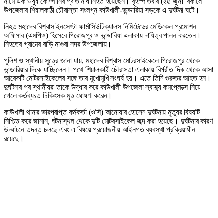
নামে এক ওষুধ কোম্পানির প্রতিনিধি নিহত হয়েছেন। বৃহস্পতিবার (২৫ জুন) বিকালে
উপজেলার শিয়ালকাঠী চৌরাস্তা সংলগ্ন কাউখালী-ভান্ডারিয়া সড়কে এ দুর্ঘটনা ঘটে।
নিহত মহাদেব বিশ্বাস ইনসেপ্টা ফার্মাসিউটিক্যালস লিমিটেডের মেডিকেল প্রমোশন
অফিসার (এমপিও) হিসেবে পিরোজপুর ও ভান্ডারিয়া এলাকায় দায়িত্ব পালন করতেন।
নিহতের গ্রামের বাড়ি মাগুরা সদর উপজেলায়।
পুলিশ ও স্থানীয় সূত্রে জানা যায়, মহাদেব বিশ্বাস মোটরসাইকেলে পিরোজপুর থেকে
ভান্ডারিয়ার দিকে যাচ্ছিলেন। পথে শিয়ালকাঠী চৌরাস্তা এলাকায় বিপরীত দিক থেকে আসা
আরেকটি মোটরসাইকেলের সঙ্গে তার মুখোমুখি সংঘর্ষ হয়। এতে তিনি গুরুতর আহত হন।
দুর্ঘটনার পর স্থানীয়রা তাকে উদ্ধার করে কাউখালী উপজেলা স্বাস্থ্য কমপ্লেক্সে নিয়ে
গেলে কর্তব্যরত চিকিৎসক মৃত ঘোষণা করেন।
কাউখালী থানার ভারপ্রাপ্ত কর্মকর্তা (ওসি) আনোয়ার হোসেন দুর্ঘটনায় মৃত্যুর বিষয়টি
নিশ্চিত করে জানান, ঘটনাস্থল থেকে দুটি মোটরসাইকেল জব্দ করা হয়েছে। দুর্ঘটনার কারণ
উদ্ঘাটনে তদন্ত চলছে এবং এ বিষয়ে প্রয়োজনীয় আইনগত ব্যবস্থা প্রক্রিয়াধীন
রয়েছে।