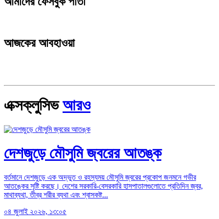
আমাদের ফেসবুক পাতা
আজকের আবহাওয়া
এক্সক্লুসিভ
আরও
দেশজুড়ে মৌসুমি জ্বরের আতঙ্ক
বর্তমানে দেশজুড়ে এক অদ্ভুত ও রহস্যময় মৌসুমি জ্বরের প্রকোপ জনমনে গভীর
আতঙ্কের সৃষ্টি করছে। দেশের সরকারি-বেসরকারি হাসপাতালগুলোতে প্রতিদিন জ্বর,
মাথাব্যথা, তীব্র শরীর ব্যথা এবং শ্বাসকষ্ট...
০৪ জুলাই ২০২৬, ১৩:০৫