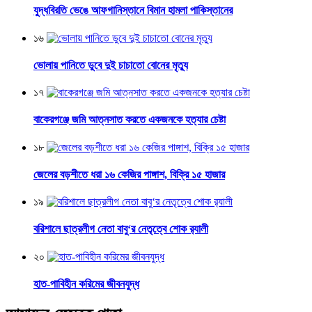
যুদ্ধবিরতি ভেঙে আফগানিস্তানে বিমান হামলা পাকিস্তানের
১৬
ভোলায় পানিতে ডুবে দুই চাচাতো বোনের মৃত্যু
১৭
বাকেরগঞ্জে জমি আত্নসাত করতে একজনকে হত্যার চেষ্টা
১৮
জেলের বড়শীতে ধরা ১৬ কেজির পাঙ্গাশ, বিক্রি ১৫ হাজার
১৯
বরিশালে ছাত্রলীগ নেতা বাবু‘র নেতৃত্বে শোক র‌্যালী
২০
হাত-পাবিহীন করিমের জীবনযুদ্ধ