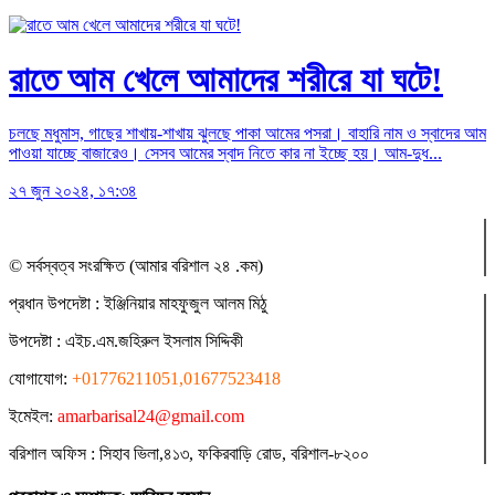
রাতে আম খেলে আমাদের শরীরে যা ঘটে!
চলছে মধুমাস, গাছের শাখায়-শাখায় ঝুলছে পাকা আমের পসরা। বাহারি নাম ও স্বাদের আম
পাওয়া যাচ্ছে বাজারেও। সেসব আমের স্বাদ নিতে কার না ইচ্ছে হয়। আম-দুধ...
২৭ জুন ২০২৪, ১৭:৩৪
© সর্বস্বত্ব সংরক্ষিত (আমার বরিশাল ২৪ .কম)
প্রধান ‍উপদেষ্টা : ‍ইঞ্জিনিয়ার মাহফুজুল আলম মিঠু
উপদেষ্টা :
এইচ.এম.জহিরুল ইসলাম সিদ্দিকী
যোগাযোগ:
+01776211051,01677523418
ইমেইল:
amarbarisal24@gmail.com
বরিশাল অফিস : সিহাব ভিলা,৪১৩, ফকিরবাড়ি রোড, বরিশাল-৮২০০