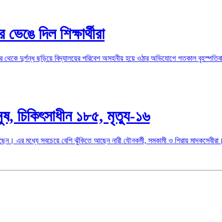
ভেঙে দিল শিক্ষার্থীরা
 থেকে দুর্গন্ধ ছড়িয়ে বিদ্যালয়ের পরিবেশ অসহনীয় হয়ে ওঠার অভিযোগে গতকাল বৃহস্পতিবার দু
ুষ, চিকিৎসাধীন ১৮৫, মৃত্যু-১৬
েছেন। এর মধ্যে সবচেয়ে বেশি ঝুঁকিতে আছেন নারী যৌনকর্মী, সমকামী ও শিরায় মাদকসেবীরা। 