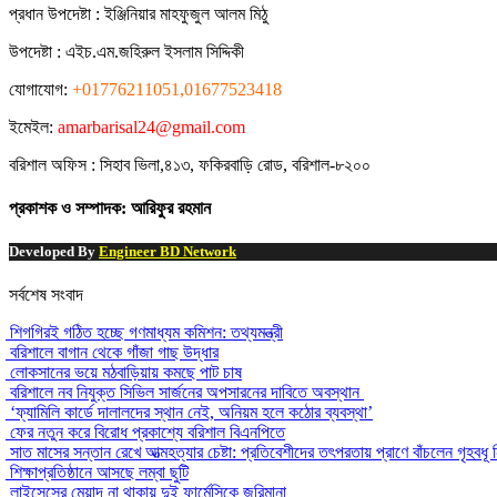
প্রধান ‍উপদেষ্টা : ‍ইঞ্জিনিয়ার মাহফুজুল আলম মিঠু
উপদেষ্টা :
এইচ.এম.জহিরুল ইসলাম সিদ্দিকী
যোগাযোগ:
+01776211051,01677523418
ইমেইল:
amarbarisal24@gmail.com
বরিশাল অফিস : সিহাব ভিলা,৪১৩, ফকিরবাড়ি রোড, বরিশাল-৮২০০
প্রকাশক ও সম্পাদক: আরিফুর রহমান
Developed By
Engineer BD Network
সর্বশেষ সংবাদ
শিগগিরই গঠিত হচ্ছে গণমাধ্যম কমিশন: তথ্যমন্ত্রী
বরিশালে বাগান থেকে গাঁজা গাছ উদ্ধার
লোকসানের ভয়ে মঠবাড়িয়ায় কমছে পাট চাষ
বরিশালে নব নিযুক্ত সিভিল সার্জনের অপসারনের দাবিতে অবস্থান
‘ফ্যামিলি কার্ডে দালালদের স্থান নেই, অনিয়ম হলে কঠোর ব্যবস্থা’
ফের নতুন করে বিরোধ প্রকাশ্যে বরিশাল বিএনপিতে
সাত মাসের সন্তান রেখে আত্মহত্যার চেষ্টা: প্রতিবেশীদের তৎপরতায় প্রাণে বাঁচলেন গৃহবধূ
শিক্ষাপ্রতিষ্ঠানে আসছে লম্বা ছুটি
লাইসেন্সের মেয়াদ না থাকায় দুই ফার্মেসিকে জরিমানা