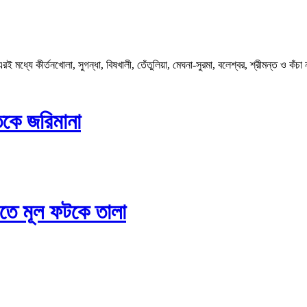
 মধ্যে কীর্তনখোলা, সুগন্ধা, বিষখালী, তেঁতুলিয়া, মেঘনা-সুরমা, বলেশ্বর, শ্রীমন্ত ও কঁচা 
িকে জরিমানা
িতে মূল ফটকে তালা