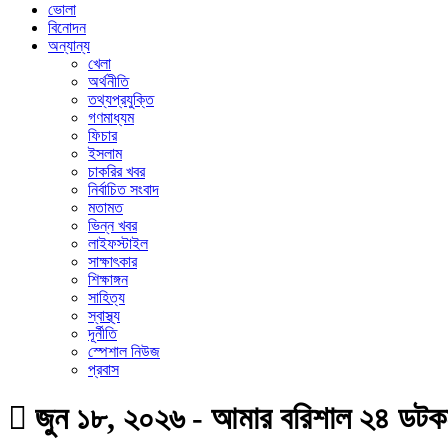
ভোলা
বিনোদন
অন্যান্য
খেলা
অর্থনীতি
তথ্যপ্রযুক্তি
গণমাধ্যম
ফিচার
ইসলাম
চাকরির খবর
নির্বাচিত সংবাদ
মতামত
ভিন্ন খবর
লাইফস্টাইল
সাক্ষাৎকার
শিক্ষাঙ্গন
সাহিত্য
স্বাস্থ্য
দূর্নীতি
স্পেশাল নিউজ
প্রবাস
জুন ১৮, ২০২৬ - আমার বরিশাল ২৪ ডট