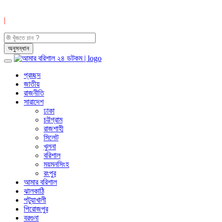
|
প্রচ্ছদ
জাতীয়
রাজনীতি
সারাদেশ
ঢাকা
চট্টগ্রাম
রাজশাহী
সিলেট
খুলনা
বরিশাল
ময়মনসিংহ
রংপুর
আমার বরিশাল
ঝালকাঠি
পটুয়াখালী
পিরোজপুর
বরগুনা