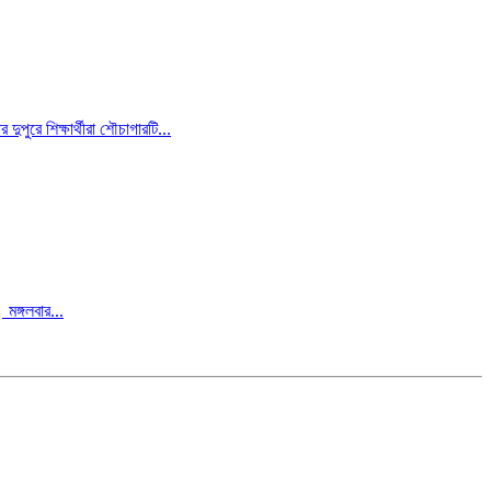
পুরে শিক্ষার্থীরা শৌচাগারটি...
মঙ্গলবার...