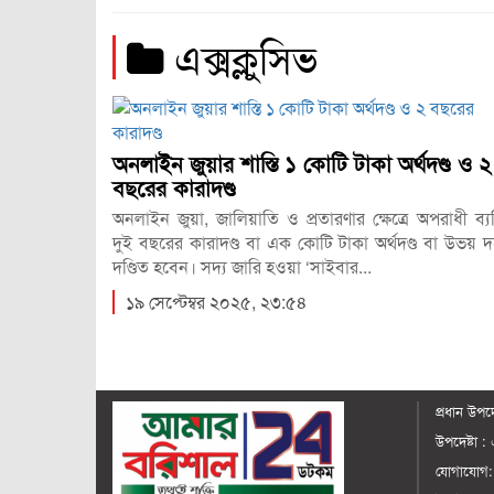
এক্সক্লুসিভ
অনলাইন জুয়ার শাস্তি ১ কোটি টাকা অর্থদণ্ড ও ২
ুমি জ্বরের
বছরের কারাদণ্ড
শের সরকারি-
্যথা, তীব্র
অনলাইন জুয়া, জালিয়াতি ও প্রতারণার ক্ষেত্রে অপরাধী ব্যক
দুই বছরের কারাদণ্ড বা এক কোটি টাকা অর্থদণ্ড বা উভয় দণ
দণ্ডিত হবেন। সদ্য জারি হওয়া ‘সাইবার...
১৯ সেপ্টেম্বর ২০২৫, ২৩:৫৪
প্রধান ‍উপদ
উপদেষ্টা :
যোগাযোগ: