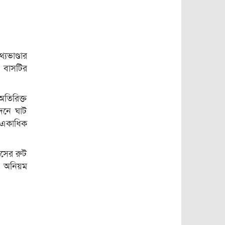
পাশে থাকার আশ্বাস
দিলেন এমপি
সরোয়ার
বাকেরগঞ্জে বালুর
১৭
বস্তায় বোমার
বিস্ফোরণ, দগ্ধ ৩
যভাণ্ডার
র বাসটির
১৮
গ্যাস ও বিদ্যুৎ সংকট:
১৯
অতিরিক্ত
শিক্ষার্থীরা হারিকেন ও
হাঁড়ি-পাতিল নিয়ে
েদনে ঘাট
বিক্ষোভ
ে একাধিক
হঠাৎ গ্যাস বন্ধ, চরম
২০
ভোগান্তি
াসের রুট
র অনিয়ম