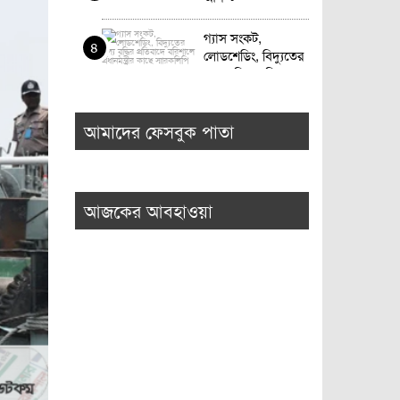
গ্যাস সংকট,
৪
লোডশেডিং, বিদ্যুতের
মূল্য বৃদ্ধির প্রতিবাদে
বরিশালে প্রধানমন্ত্রীর
বরিশালে মোবাইল
কাছে স্মারকলিপি
৫
সার্ভিসিংয়ের নামে
আমাদের ফেসবুক পাতা
প্রতারণার অভিযোগ,
প্রশাসনের হস্তক্ষেপ
ববিতে ছাত্রদল-শিবির
কামনা।
৬
সংঘর্ষ, আহত ২০
আজকের আবহাওয়া
রাজপথের রাজনীতি
৭
নয়, পার্লামেন্টে
ফিরতে হবে: তথ্যমন্ত্রী
ভোলায় স্কুলছাত্রীকে
৮
সংঘবদ্ধ ধর্ষণ-ভিডিও
ধারণ, গ্রেপ্তার-৩
আ’লীগ ৭ শতাধিক
৯
গুম, সাড়ে ৪ হাজারের
বেশি মানুষকে