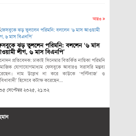
আরও
জাদুঘরে
েসবুকে ঝড় তুললেন পরিমনি: বললেন ‘৬ মাস
অনলাইন ডেস্
ওয়ামী লীগ, ৬ মাস বিএনপি’
একটি বিরল
নোদন প্রতিবেদক: ঢাকাই সিনেমার বিতর্কিত নায়িকা পরিমনি
হলো—এতে খ
ামাজিক যোগাযোগমাধ্যম ফেসবুকে আবারও সরাসরি মন্তব্য
একজন নানের
রেছেন। নাম উল্লেখ না করে কাউকে ‘পল্টিবাজ’ ও
০৩ জুন 
ুবিধাবাদী’ হিসেবে কটাক্ষ করেছেন...
০৫ সেপ্টেম্বর ২০২৫, ২১:০২
হমান