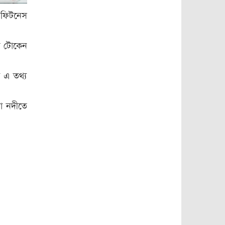
ক্রসফায়ারে হত্যা
বরিশাল বিশ্ববিদ্যালয়ে
করেছে
১০
র ফিটনেস
ছাত্রদল-ছাত্রশিবির
সংঘর্ষ, আহত অন্তত
১০
শহীদের রক্তের
্স টোকেন
১১
বিনিময়ে আমরা
ফ্যাসিবাদকে হটিয়েছি:
তথ্যমন্ত্রী
ন এ তথ্য
‘গণঅভ্যুত্থানের
১২
সফলতাকে কুক্ষীগত
করার অপচেষ্টাকারীরা
মা নদীতে
দেশ ও গণতন্ত্রের
বিপুল পরিমান অর্থ
শত্রু’
১৩
রাষ্ট্রীয় কোষাগারে
জমা দিয়ে প্রশংসা
কুড়িয়েছেন ইউএনও
মানচিত্র থেকে মুছে
১৪
গেল ‘আমিনপুর’
বরিশালে বাড়তি
১৫
লোডশেডিং,গ্রাহকের
মাথায় বাড়তি বিলের
বোঝা
এতিম শিক্ষার্থীদের
১৬