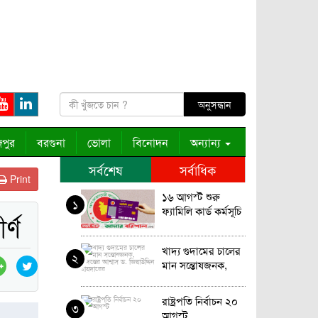
পুর
বরগুনা
ভোলা
বিনোদন
অন্যান্য
সর্বশেষ
সর্বাধিক
Print
১৬ আগস্ট শুরু
১
ফ্যামিলি কার্ড কর্মসূচি
র্ণ
খাদ্য গুদামের চালের
২
মান সন্তোষজনক,
তদন্তের আশ্বাস ড.
জিয়াউদ্দিন হায়দারের
রাষ্ট্রপতি নির্বাচন ২০
৩
আগস্ট