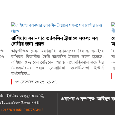
রাশিয়ায় ক্যানসার ভ্যাকসিন ট্রায়ালে সফল: সব
ফ
রোগীর জন্য প্রস্তুত
আ
্তি
আন্তর্জাতিক ডেস্ক: মরণব্যাধি ক্যানসারের বিরুদ্ধে লড়াইয়ে
বি
্ডে
রাশিয়ার বিজ্ঞানীরা তৈরি ভ্যাকসিন ট্রায়ালে সফল হয়েছে।
স
রাশিয়ার ফেডারেল মেডিকেল অ্যান্ড বায়োলজিক্যাল এজেন্সির
ক
(এফএমবিএ) প্রধান ভেরোনিকা স্কভোর্টসোভা ইস্টার্ন
‘স
অর্থনৈতিক...
০৭ সেপ্টেম্বর ২০২৫, ২১:২৭
েষ্টা : ‍ইঞ্জিনিয়ার মাহফুজুল আলম মিঠু
প্রকাশক ও সম্পাদক: আরিফুর র
এইচ.এম.জহিরুল ইসলাম সিদ্দিকী
+01776211051,01677523418