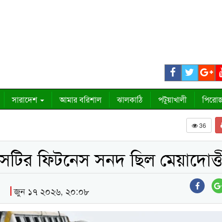
সারাদেশ
আমার বরিশাল
ঝালকাঠি
পটুয়াখালী
পিরোজ
36
াসটির ফিটনেস সনদ ছিল মেয়াদোত্তী
জুন ১৭ ২০২৬, ২০:০৮