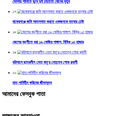
ভোলায় পানিতে ডুবে দুই চাচাতো বোনের মৃত্যু
১৭
বাকেরগঞ্জে জমি আত্নসাত করতে একজনকে হত্যার চেষ্টা
১৮
জেলের বড়শীতে ধরা ১৬ কেজির পাঙ্গাশ, বিক্রি ১৫ হাজার
১৯
বরিশালে ছাত্রলীগ নেতা বাবু‘র নেতৃত্বে শোক র‌্যালী
২০
হাত-পাবিহীন করিমের জীবনযুদ্ধ
আমাদের ফেসবুক পাতা
আজকের আবহাওয়া