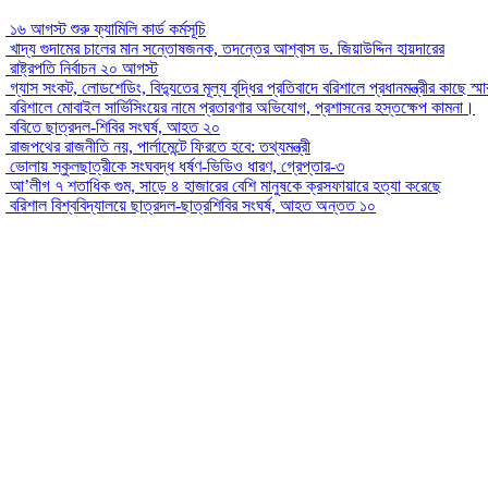
১৬ আগস্ট শুরু ফ্যামিলি কার্ড কর্মসূচি
খাদ্য গুদামের চালের মান সন্তোষজনক, তদন্তের আশ্বাস ড. জিয়াউদ্দিন হায়দারের
রাষ্ট্রপতি নির্বাচন ২০ আগস্ট
গ্যাস সংকট, লোডশেডিং, বিদ্যুতের মূল্য বৃদ্ধির প্রতিবাদে বরিশালে প্রধানমন্ত্রীর কাছে স্ম
বরিশালে মোবাইল সার্ভিসিংয়ের নামে প্রতারণার অভিযোগ, প্রশাসনের হস্তক্ষেপ কামনা।
ববিতে ছাত্রদল-শিবির সংঘর্ষ, আহত ২০
রাজপথের রাজনীতি নয়, পার্লামেন্টে ফিরতে হবে: তথ্যমন্ত্রী
ভোলায় স্কুলছাত্রীকে সংঘবদ্ধ ধর্ষণ-ভিডিও ধারণ, গ্রেপ্তার-৩
আ’লীগ ৭ শতাধিক গুম, সাড়ে ৪ হাজারের বেশি মানুষকে ক্রসফায়ারে হত্যা করেছে
বরিশাল বিশ্ববিদ্যালয়ে ছাত্রদল-ছাত্রশিবির সংঘর্ষ, আহত অন্তত ১০