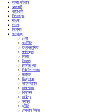
আমার বরিশাল
ঝালকাঠি
পটুয়াখালী
পিরোজপুর
বরগুনা
ভোলা
বিনোদন
অন্যান্য
খেলা
অর্থনীতি
তথ্যপ্রযুক্তি
গণমাধ্যম
ফিচার
ইসলাম
চাকরির খবর
নির্বাচিত সংবাদ
মতামত
ভিন্ন খবর
লাইফস্টাইল
সাক্ষাৎকার
শিক্ষাঙ্গন
সাহিত্য
স্বাস্থ্য
দূর্নীতি
স্পেশাল নিউজ