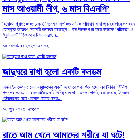
মাস আওয়ামী লীগ, ৬ মাস বিএনপি’
বিনোদন প্রতিবেদক: ঢাকাই সিনেমার বিতর্কিত নায়িকা পরিমনি সামাজিক যোগাযোগমাধ্যম
ফেসবুকে আবারও সরাসরি মন্তব্য করেছেন। নাম উল্লেখ না করে কাউকে ‘পল্টিবাজ’ ও
‘সুবিধাবাদী’ হিসেবে কটাক্ষ করেছেন...
০৫ সেপ্টেম্বর ২০২৫, ২১:০২
জাদুঘরে রাখা হলো একটি কনডম
অনলাইন ডেস্ক: নেদারল্যান্ডসের একটি জাদুঘরে প্রদর্শিত হচ্ছে একটি বিরল উনিশ
শতকের কনডম। কনডমটির একটি বৈশিষ্ট্য হলো—এতে খোদাই করা রয়েছে তিনজন
ধর্মযাজকের সঙ্গে একজন নানের সঙ্গম...
০৩ জুন ২০২৫, ২৩:০৩
রাতে আম খেলে আমাদের শরীরে যা ঘটে!