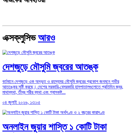
এক্সক্লুসিভ
আরও
দেশজুড়ে মৌসুমি জ্বরের আতঙ্ক
বর্তমানে দেশজুড়ে এক অদ্ভুত ও রহস্যময় মৌসুমি জ্বরের প্রকোপ জনমনে গভীর
আতঙ্কের সৃষ্টি করছে। দেশের সরকারি-বেসরকারি হাসপাতালগুলোতে প্রতিদিন জ্বর,
মাথাব্যথা, তীব্র শরীর ব্যথা এবং শ্বাসকষ্ট...
০৪ জুলাই ২০২৬, ১৩:০৫
অনলাইন জুয়ার শাস্তি ১ কোটি টাকা