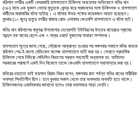
বরিশাল নগরীর একটি বেসরকারি হাসপাতালে চিকিৎসা অবহেলার অভিযোগে মনির খান
(৩৮) নামে এক যুবদল নেতার মৃত্যুকে কেন্দ্র করে স্বজনদের সঙ্গে চিকিৎসক ও হাসপাতাল
কর্মীদের মারামারির ঘটনা ঘটেছে। এ ঘটনায় উভয় পক্ষের কয়েকজন আহত হয়েছেন।
বুধবার (১০ জুন) দুপুরে নগরীর বাজার রোড এলাকার কেএমসি হাসপাতালে এ ঘটনা ঘটে।
মনির খান বরিশালের বাবুগঞ্জ উপজেলার দেহেরগতি ইউনিয়নের উত্তর বাহেরচর গ্রামের
আব্দুল হক খানের ছেলে এবং ৭ নম্বর ওয়ার্ড যুবদলের সাধারণ সম্পাদক।
হাসপাতাল সূত্রে জানা গেছে, স্ট্রোকে আক্রান্ত হওয়ার পর মঙ্গলবার সকালে মনির খানকে
বরিশাল শের-ই-বাংলা মেডিকেল কলেজ হাসপাতালে ভর্তি করা হয়। সেখানে প্রাথমিক
চিকিৎসা শেষে নিউরো মেডিসিন বিভাগের প্রধান সহযোগী অধ্যাপক ডা. অমিতাভ
সরকারের পরামর্শে একই দিন বিকেলে তাকে কেএমসি হাসপাতালে স্থানান্তর করা হয়।
মনিরের চাচাতো ভাই ফয়সাল রিয়াদ মিরন বলেন, মঙ্গলবার রাত পর্যন্ত মনির খানের শারীরিক
অবস্থা স্থিতিশীল ছিল। তবে বুধবার সকাল থেকে তার অবস্থার অবনতি হতে থাকে।
চিকিৎসকদের একাধিকবার জানানো হলেও তারা যথাসময়ে সাড়া দেননি।