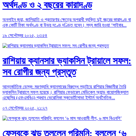
অর্থদণ্ড ও ২ বছরের কারাদণ্ড
অনলাইন জুয়া, জালিয়াতি ও প্রতারণার ক্ষেত্রে অপরাধী ব্যক্তি দুই বছরের কারাদণ্ড বা
এক কোটি টাকা অর্থদণ্ড বা উভয় দণ্ডে দণ্ডিত হবেন। সদ্য জারি হওয়া ‘সাইবার...
১৯ সেপ্টেম্বর ২০২৫, ২৩:৫৪
রাশিয়ায় ক্যানসার ভ্যাকসিন ট্রায়ালে সফল:
সব রোগীর জন্য প্রস্তুত
আন্তর্জাতিক ডেস্ক: মরণব্যাধি ক্যানসারের বিরুদ্ধে লড়াইয়ে রাশিয়ার বিজ্ঞানীরা তৈরি
ভ্যাকসিন ট্রায়ালে সফল হয়েছে। রাশিয়ার ফেডারেল মেডিকেল অ্যান্ড বায়োলজিক্যাল
এজেন্সির (এফএমবিএ) প্রধান ভেরোনিকা স্কভোর্টসোভা ইস্টার্ন অর্থনৈতিক...
০৭ সেপ্টেম্বর ২০২৫, ২১:২৭
ফেসবুকে ঝড় তুললেন পরিমনি: বললেন ‘৬