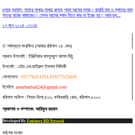
চলছে মধুমাস, গাছের শাখায়-শাখায় ঝুলছে পাকা আমের পসরা। বাহারি নাম ও স্বাদের আম
পাওয়া যাচ্ছে বাজারেও। সেসব আমের স্বাদ নিতে কার না ইচ্ছে হয়। আম-দুধ...
২৭ জুন ২০২৪, ১৭:৩৪
© সর্বস্বত্ব সংরক্ষিত (আমার বরিশাল ২৪ .কম)
প্রধান ‍উপদেষ্টা : ‍ইঞ্জিনিয়ার মাহফুজুল আলম মিঠু
উপদেষ্টা :
এইচ.এম.জহিরুল ইসলাম সিদ্দিকী
যোগাযোগ:
+01776211051,01677523418
ইমেইল:
amarbarisal24@gmail.com
বরিশাল অফিস : সিহাব ভিলা,৪১৩, ফকিরবাড়ি রোড, বরিশাল-৮২০০
প্রকাশক ও সম্পাদক: আরিফুর রহমান
Developed By
Engineer BD Network
সর্বশেষ সংবাদ