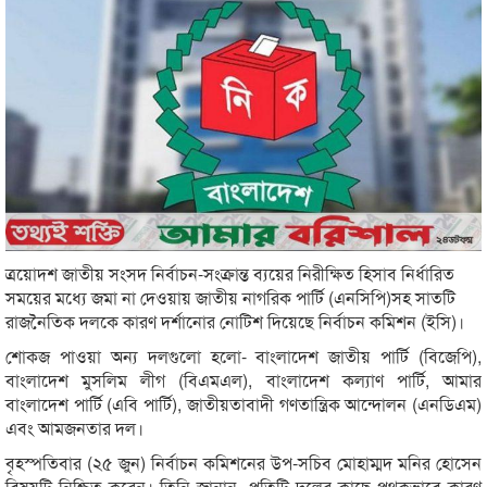
ত্রয়োদশ জাতীয় সংসদ নির্বাচন-সংক্রান্ত ব্যয়ের নিরীক্ষিত হিসাব নির্ধারিত
সময়ের মধ্যে জমা না দেওয়ায় জাতীয় নাগরিক পার্টি (এনসিপি)সহ সাতটি
রাজনৈতিক দলকে কারণ দর্শানোর নোটিশ দিয়েছে নির্বাচন কমিশন (ইসি)।
শোকজ পাওয়া অন্য দলগুলো হলো- বাংলাদেশ জাতীয় পার্টি (বিজেপি),
বাংলাদেশ মুসলিম লীগ (বিএমএল), বাংলাদেশ কল্যাণ পার্টি, আমার
বাংলাদেশ পার্টি (এবি পার্টি), জাতীয়তাবাদী গণতান্ত্রিক আন্দোলন (এনডিএম)
এবং আমজনতার দল।
বৃহস্পতিবার (২৫ জুন) নির্বাচন কমিশনের উপ-সচিব মোহাম্মদ মনির হোসেন
বিষয়টি নিশ্চিত করেন। তিনি জানান, প্রতিটি দলের কাছে পৃথকভাবে কারণ