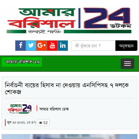
নির্বাচনী ব্যয়ের হিসাব না দেওয়ায় এনসিপিসহ ৭ দলকে
শোকজ
আমার বরিশাল ডেস্ক
জুন ২৬ ২০২৬, ১৫:৪৭
52