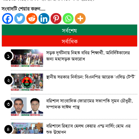
সংবাদটি শেয়ার করুন....
সর্বশেষ
সর্বাধিক
সড়ক দুর্ঘটনায় নিহত ববির শিক্ষার্থী, অনির্দিষ্টকালের
১
জন্য মহাসড়ক অবরোধ
স্থানীয় সরকার নির্বাচন: বিএনপির আরেক ‘এসিড টেস্ট’
২
বরিশাল সাংবাদিক ফোরামের সভাপতি সুমন চৌধুরী,
৩
সম্পাদক সাঈদ পান্থ
বরিশালে রিহ্যাব হেলথ কেয়ার এন্ড নার্সিং হোম এর
৪
শুভ উদ্বোধন