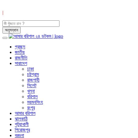
|
প্রচ্ছদ
জাতীয়
রাজনীতি
সারাদেশ
ঢাকা
চট্টগ্রাম
রাজশাহী
সিলেট
খুলনা
বরিশাল
ময়মনসিংহ
রংপুর
আমার বরিশাল
ঝালকাঠি
পটুয়াখালী
পিরোজপুর
বরগুনা