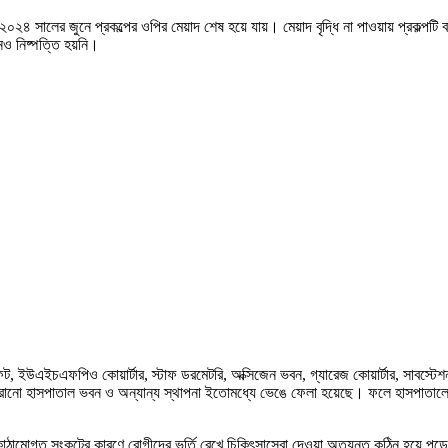
২০২৪ সালের জুনে প্রকল্পের ওপির মেয়াদ শেষ হয়ে যায়। মেয়াদ বৃদ্ধি না পাওয়ায় প্রকল্পটি
খনও নিষ্পত্তি হয়নি।
িফট, ইউএইচএফপিও কোয়ার্টার, স্টাফ ডরমেটরি, অক্সিজেন ভবন, গ্যারেজ কোয়ার্টার, সাবস্টে
ুরোনো হাসপাতাল ভবন ও অন্যান্য স্থাপনা ইতোমধ্যে ভেঙে ফেলা হয়েছে। ফলে হাসপাতালের স্
াঠামোগত সংকটের কারণে রোগীদের ভর্তি রেখে চিকিৎসাসেবা দেওয়া অত্যন্ত কঠিন হয়ে পড়েছে