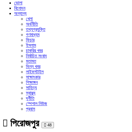
ভোলা
বিনোদন
অন্যান্য
খেলা
অর্থনীতি
তথ্যপ্রযুক্তি
গণমাধ্যম
ফিচার
ইসলাম
চাকরির খবর
নির্বাচিত সংবাদ
মতামত
ভিন্ন খবর
লাইফস্টাইল
সাক্ষাৎকার
শিক্ষাঙ্গন
সাহিত্য
স্বাস্থ্য
দূর্নীতি
স্পেশাল নিউজ
প্রবাস
পিরোজপুর
Print
48