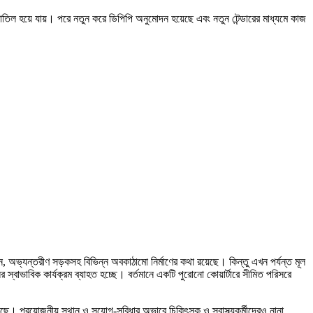
 বাতিল হয়ে যায়। পরে নতুন করে ডিপিপি অনুমোদন হয়েছে এবং নতুন টেন্ডারের মাধ্যমে কাজ
শন, অভ্যন্তরীণ সড়কসহ বিভিন্ন অবকাঠামো নির্মাণের কথা রয়েছে। কিন্তু এখন পর্যন্ত মূল
বাভাবিক কার্যক্রম ব্যাহত হচ্ছে। বর্তমানে একটি পুরোনো কোয়ার্টারে সীমিত পরিসরে
। প্রয়োজনীয় স্থান ও সুযোগ-সুবিধার অভাবে চিকিৎসক ও স্বাস্থ্যকর্মীদেরও নানা