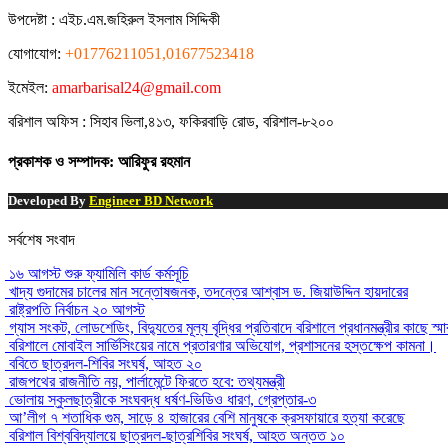
উপদেষ্টা :
এইচ.এম.জহিরুল ইসলাম সিদ্দিকী
যোগাযোগ:
+01776211051,01677523418
ইমেইল:
amarbarisal24@gmail.com
বরিশাল অফিস : সিহাব ভিলা,৪১৩, ফকিরবাড়ি রোড, বরিশাল-৮২০০
প্রকাশক ও সম্পাদক: আরিফুর রহমান
Developed By
Engineer BD Network
সর্বশেষ সংবাদ
১৬ আগস্ট শুরু ফ্যামিলি কার্ড কর্মসূচি
খাদ্য গুদামের চালের মান সন্তোষজনক, তদন্তের আশ্বাস ড. জিয়াউদ্দিন হায়দারের
রাষ্ট্রপতি নির্বাচন ২০ আগস্ট
গ্যাস সংকট, লোডশেডিং, বিদ্যুতের মূল্য বৃদ্ধির প্রতিবাদে বরিশালে প্রধানমন্ত্রীর কাছে স্ম
বরিশালে মোবাইল সার্ভিসিংয়ের নামে প্রতারণার অভিযোগ, প্রশাসনের হস্তক্ষেপ কামনা।
ববিতে ছাত্রদল-শিবির সংঘর্ষ, আহত ২০
রাজপথের রাজনীতি নয়, পার্লামেন্টে ফিরতে হবে: তথ্যমন্ত্রী
ভোলায় স্কুলছাত্রীকে সংঘবদ্ধ ধর্ষণ-ভিডিও ধারণ, গ্রেপ্তার-৩
আ’লীগ ৭ শতাধিক গুম, সাড়ে ৪ হাজারের বেশি মানুষকে ক্রসফায়ারে হত্যা করেছে
বরিশাল বিশ্ববিদ্যালয়ে ছাত্রদল-ছাত্রশিবির সংঘর্ষ, আহত অন্তত ১০