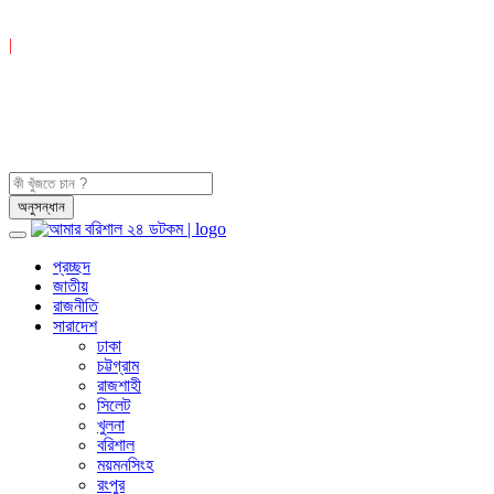
|
প্রচ্ছদ
জাতীয়
রাজনীতি
সারাদেশ
ঢাকা
চট্টগ্রাম
রাজশাহী
সিলেট
খুলনা
বরিশাল
ময়মনসিংহ
রংপুর