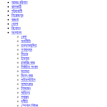
আমার বরিশাল
ঝালকাঠি
পটুয়াখালী
পিরোজপুর
বরগুনা
ভোলা
বিনোদন
অন্যান্য
খেলা
অর্থনীতি
তথ্যপ্রযুক্তি
গণমাধ্যম
ফিচার
ইসলাম
চাকরির খবর
নির্বাচিত সংবাদ
মতামত
ভিন্ন খবর
লাইফস্টাইল
সাক্ষাৎকার
শিক্ষাঙ্গন
সাহিত্য
স্বাস্থ্য
দূর্নীতি
স্পেশাল নিউজ