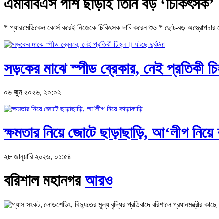
এমবিবিএস পাশ ছাড়াই তিনি বড় ‘চিকিৎসক’
* প্যারামেডিকেল কোর্স করেই নিজেকে চিকিৎসক দাবি করেন শুভ * ছোট-বড় অস্ত্রোপচার থে
সড়কের মাঝে স্পীড ব্রেকার, নেই প্রতিকী চিহ
০৬ জুন ২০২৬, ২০:০২
ক্ষমতার নিয়ে জোটে ছাড়াছাড়ি, আ‘লীগ নিয়ে 
২৮ জানুয়ারি ২০২৬, ০১:৫৪
বরিশাল মহানগর
আরও