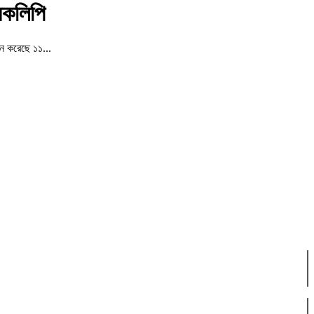
ারকলিপি
ান করেছে ১১...