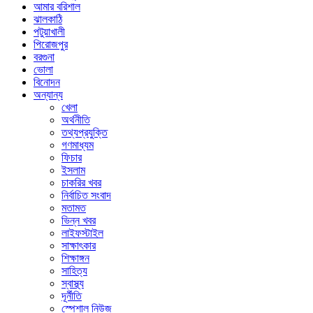
আমার বরিশাল
ঝালকাঠি
পটুয়াখালী
পিরোজপুর
বরগুনা
ভোলা
বিনোদন
অন্যান্য
খেলা
অর্থনীতি
তথ্যপ্রযুক্তি
গণমাধ্যম
ফিচার
ইসলাম
চাকরির খবর
নির্বাচিত সংবাদ
মতামত
ভিন্ন খবর
লাইফস্টাইল
সাক্ষাৎকার
শিক্ষাঙ্গন
সাহিত্য
স্বাস্থ্য
দূর্নীতি
স্পেশাল নিউজ