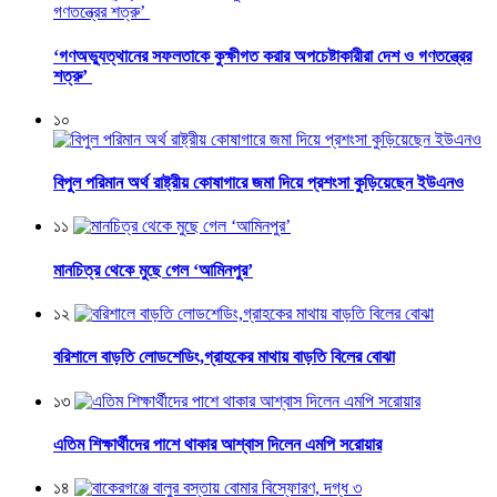
‘গণঅভ্যুত্থানের সফলতাকে কুক্ষীগত করার অপচেষ্টাকারীরা দেশ ও গণতন্ত্রের
শত্রু’
১০
বিপুল পরিমান অর্থ রাষ্ট্রীয় কোষাগারে জমা দিয়ে প্রশংসা কুড়িয়েছেন ইউএনও
১১
মানচিত্র থেকে মুছে গেল ‘আমিনপুর’
১২
বরিশালে বাড়তি লোডশেডিং,গ্রাহকের মাথায় বাড়তি বিলের বোঝা
১৩
এতিম শিক্ষার্থীদের পাশে থাকার আশ্বাস দিলেন এমপি সরোয়ার
১৪