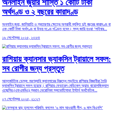
অনলাইন জুয়ার শাস্তি ১ কোটি টাকা
অর্থদণ্ড ও ২ বছরের কারাদণ্ড
অনলাইন জুয়া, জালিয়াতি ও প্রতারণার ক্ষেত্রে অপরাধী ব্যক্তি দুই বছরের কারাদণ্ড বা
এক কোটি টাকা অর্থদণ্ড বা উভয় দণ্ডে দণ্ডিত হবেন। সদ্য জারি হওয়া ‘সাইবার...
১৯ সেপ্টেম্বর ২০২৫, ২৩:৫৪
রাশিয়ায় ক্যানসার ভ্যাকসিন ট্রায়ালে সফল:
সব রোগীর জন্য প্রস্তুত
আন্তর্জাতিক ডেস্ক: মরণব্যাধি ক্যানসারের বিরুদ্ধে লড়াইয়ে রাশিয়ার বিজ্ঞানীরা তৈরি
ভ্যাকসিন ট্রায়ালে সফল হয়েছে। রাশিয়ার ফেডারেল মেডিকেল অ্যান্ড বায়োলজিক্যাল
এজেন্সির (এফএমবিএ) প্রধান ভেরোনিকা স্কভোর্টসোভা ইস্টার্ন অর্থনৈতিক...
০৭ সেপ্টেম্বর ২০২৫, ২১:২৭