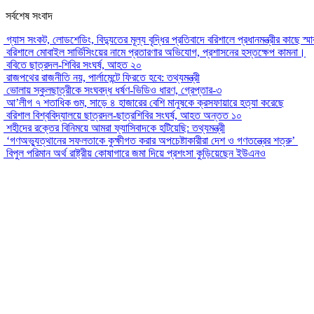
সর্বশেষ সংবাদ
গ্যাস সংকট, লোডশেডিং, বিদ্যুতের মূল্য বৃদ্ধির প্রতিবাদে বরিশালে প্রধানমন্ত্রীর কাছে স্ম
বরিশালে মোবাইল সার্ভিসিংয়ের নামে প্রতারণার অভিযোগ, প্রশাসনের হস্তক্ষেপ কামনা।
ববিতে ছাত্রদল-শিবির সংঘর্ষ, আহত ২০
রাজপথের রাজনীতি নয়, পার্লামেন্টে ফিরতে হবে: তথ্যমন্ত্রী
ভোলায় স্কুলছাত্রীকে সংঘবদ্ধ ধর্ষণ-ভিডিও ধারণ, গ্রেপ্তার-৩
আ’লীগ ৭ শতাধিক গুম, সাড়ে ৪ হাজারের বেশি মানুষকে ক্রসফায়ারে হত্যা করেছে
বরিশাল বিশ্ববিদ্যালয়ে ছাত্রদল-ছাত্রশিবির সংঘর্ষ, আহত অন্তত ১০
শহীদের রক্তের বিনিময়ে আমরা ফ্যাসিবাদকে হটিয়েছি: তথ্যমন্ত্রী
‘গণঅভ্যুত্থানের সফলতাকে কুক্ষীগত করার অপচেষ্টাকারীরা দেশ ও গণতন্ত্রের শত্রু’
বিপুল পরিমান অর্থ রাষ্ট্রীয় কোষাগারে জমা দিয়ে প্রশংসা কুড়িয়েছেন ইউএনও