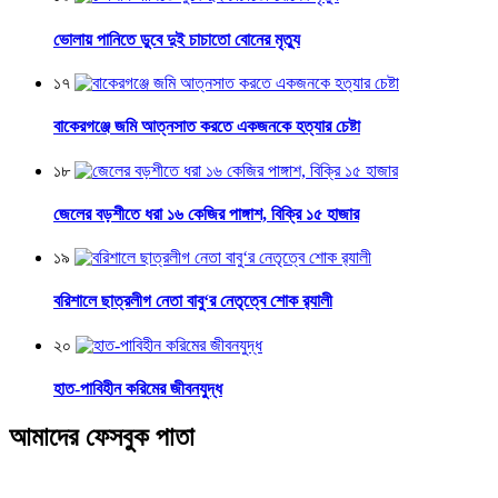
ভোলায় পানিতে ডুবে দুই চাচাতো বোনের মৃত্যু
১৭
বাকেরগঞ্জে জমি আত্নসাত করতে একজনকে হত্যার চেষ্টা
১৮
জেলের বড়শীতে ধরা ১৬ কেজির পাঙ্গাশ, বিক্রি ১৫ হাজার
১৯
বরিশালে ছাত্রলীগ নেতা বাবু‘র নেতৃত্বে শোক র‌্যালী
২০
হাত-পাবিহীন করিমের জীবনযুদ্ধ
আমাদের ফেসবুক পাতা