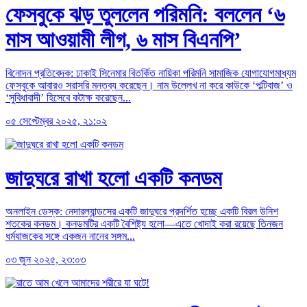
ফেসবুকে ঝড় তুললেন পরিমনি: বললেন ‘৬
মাস আওয়ামী লীগ, ৬ মাস বিএনপি’
বিনোদন প্রতিবেদক: ঢাকাই সিনেমার বিতর্কিত নায়িকা পরিমনি সামাজিক যোগাযোগমাধ্যম
ফেসবুকে আবারও সরাসরি মন্তব্য করেছেন। নাম উল্লেখ না করে কাউকে ‘পল্টিবাজ’ ও
‘সুবিধাবাদী’ হিসেবে কটাক্ষ করেছেন...
০৫ সেপ্টেম্বর ২০২৫, ২১:০২
জাদুঘরে রাখা হলো একটি কনডম
অনলাইন ডেস্ক: নেদারল্যান্ডসের একটি জাদুঘরে প্রদর্শিত হচ্ছে একটি বিরল উনিশ
শতকের কনডম। কনডমটির একটি বৈশিষ্ট্য হলো—এতে খোদাই করা রয়েছে তিনজন
ধর্মযাজকের সঙ্গে একজন নানের সঙ্গম...
০৩ জুন ২০২৫, ২৩:০৩