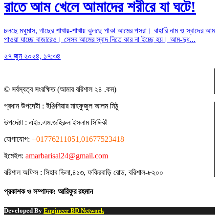
রাতে আম খেলে আমাদের শরীরে যা ঘটে!
চলছে মধুমাস, গাছের শাখায়-শাখায় ঝুলছে পাকা আমের পসরা। বাহারি নাম ও স্বাদের আম
পাওয়া যাচ্ছে বাজারেও। সেসব আমের স্বাদ নিতে কার না ইচ্ছে হয়। আম-দুধ...
২৭ জুন ২০২৪, ১৭:৩৪
© সর্বস্বত্ব সংরক্ষিত (আমার বরিশাল ২৪ .কম)
প্রধান ‍উপদেষ্টা : ‍ইঞ্জিনিয়ার মাহফুজুল আলম মিঠু
উপদেষ্টা :
এইচ.এম.জহিরুল ইসলাম সিদ্দিকী
যোগাযোগ:
+01776211051,01677523418
ইমেইল:
amarbarisal24@gmail.com
বরিশাল অফিস : সিহাব ভিলা,৪১৩, ফকিরবাড়ি রোড, বরিশাল-৮২০০
প্রকাশক ও সম্পাদক: আরিফুর রহমান
Developed By
Engineer BD Network