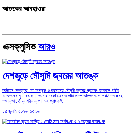
আজকের আবহাওয়া
এক্সক্লুসিভ
আরও
দেশজুড়ে মৌসুমি জ্বরের আতঙ্ক
বর্তমানে দেশজুড়ে এক অদ্ভুত ও রহস্যময় মৌসুমি জ্বরের প্রকোপ জনমনে গভীর
আতঙ্কের সৃষ্টি করছে। দেশের সরকারি-বেসরকারি হাসপাতালগুলোতে প্রতিদিন জ্বর,
মাথাব্যথা, তীব্র শরীর ব্যথা এবং শ্বাসকষ্ট...
০৪ জুলাই ২০২৬, ১৩:০৫