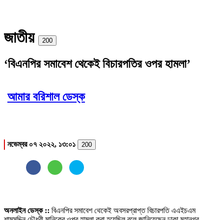
জাতীয়
Print
200
‘বিএনপির সমাবেশ থেকেই বিচারপতির ওপর হামলা’
আমার বরিশাল ডেস্ক
নভেম্বর ০৭ ২০২২, ১৩:০১
200
অনলাইন ডেস্ক ::
বিএনপির সমাবেশ থেকেই অবসরপ্রাপ্ত বিচারপতি এএইচএম
শামসুদ্দিন চৌধুরী মানিকের ওপর হামলা করা হয়েছিল বলে জানিয়েছেন ঢাকা মহানগর