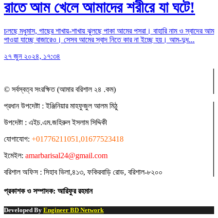
রাতে আম খেলে আমাদের শরীরে যা ঘটে!
চলছে মধুমাস, গাছের শাখায়-শাখায় ঝুলছে পাকা আমের পসরা। বাহারি নাম ও স্বাদের আম
পাওয়া যাচ্ছে বাজারেও। সেসব আমের স্বাদ নিতে কার না ইচ্ছে হয়। আম-দুধ...
২৭ জুন ২০২৪, ১৭:৩৪
© সর্বস্বত্ব সংরক্ষিত (আমার বরিশাল ২৪ .কম)
প্রধান ‍উপদেষ্টা : ‍ইঞ্জিনিয়ার মাহফুজুল আলম মিঠু
উপদেষ্টা :
এইচ.এম.জহিরুল ইসলাম সিদ্দিকী
যোগাযোগ:
+01776211051,01677523418
ইমেইল:
amarbarisal24@gmail.com
বরিশাল অফিস : সিহাব ভিলা,৪১৩, ফকিরবাড়ি রোড, বরিশাল-৮২০০
প্রকাশক ও সম্পাদক: আরিফুর রহমান
Developed By
Engineer BD Network