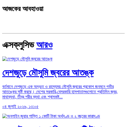
আজকের আবহাওয়া
এক্সক্লুসিভ
আরও
দেশজুড়ে মৌসুমি জ্বরের আতঙ্ক
বর্তমানে দেশজুড়ে এক অদ্ভুত ও রহস্যময় মৌসুমি জ্বরের প্রকোপ জনমনে গভীর
আতঙ্কের সৃষ্টি করছে। দেশের সরকারি-বেসরকারি হাসপাতালগুলোতে প্রতিদিন জ্বর,
মাথাব্যথা, তীব্র শরীর ব্যথা এবং শ্বাসকষ্ট...
০৪ জুলাই ২০২৬, ১৩:০৫