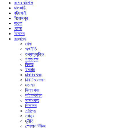
আমার বরিশাল
ঝালকাঠি
পটুয়াখালী
পিরোজপুর
বরগুনা
ভোলা
বিনোদন
অন্যান্য
খেলা
অর্থনীতি
তথ্যপ্রযুক্তি
গণমাধ্যম
ফিচার
ইসলাম
চাকরির খবর
নির্বাচিত সংবাদ
মতামত
ভিন্ন খবর
লাইফস্টাইল
সাক্ষাৎকার
শিক্ষাঙ্গন
সাহিত্য
স্বাস্থ্য
দূর্নীতি
স্পেশাল নিউজ