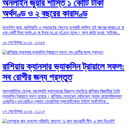
অনলাইন জুয়ার শাস্তি ১ কোটি টাকা
অর্থদণ্ড ও ২ বছরের কারাদণ্ড
অনলাইন জুয়া, জালিয়াতি ও প্রতারণার ক্ষেত্রে অপরাধী ব্যক্তি দুই বছরের কারাদণ্ড বা
এক কোটি টাকা অর্থদণ্ড বা উভয় দণ্ডে দণ্ডিত হবেন। সদ্য জারি হওয়া ‘সাইবার...
১৯ সেপ্টেম্বর ২০২৫, ২৩:৫৪
রাশিয়ায় ক্যানসার ভ্যাকসিন ট্রায়ালে সফল:
সব রোগীর জন্য প্রস্তুত
আন্তর্জাতিক ডেস্ক: মরণব্যাধি ক্যানসারের বিরুদ্ধে লড়াইয়ে রাশিয়ার বিজ্ঞানীরা তৈরি
ভ্যাকসিন ট্রায়ালে সফল হয়েছে। রাশিয়ার ফেডারেল মেডিকেল অ্যান্ড বায়োলজিক্যাল
এজেন্সির (এফএমবিএ) প্রধান ভেরোনিকা স্কভোর্টসোভা ইস্টার্ন অর্থনৈতিক...
০৭ সেপ্টেম্বর ২০২৫, ২১:২৭