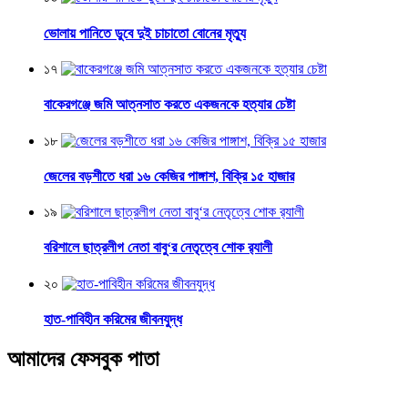
ভোলায় পানিতে ডুবে দুই চাচাতো বোনের মৃত্যু
১৭
বাকেরগঞ্জে জমি আত্নসাত করতে একজনকে হত্যার চেষ্টা
১৮
জেলের বড়শীতে ধরা ১৬ কেজির পাঙ্গাশ, বিক্রি ১৫ হাজার
১৯
বরিশালে ছাত্রলীগ নেতা বাবু‘র নেতৃত্বে শোক র‌্যালী
২০
হাত-পাবিহীন করিমের জীবনযুদ্ধ
আমাদের ফেসবুক পাতা