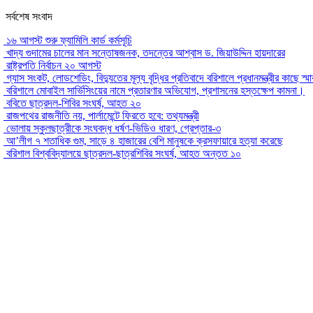
সর্বশেষ সংবাদ
১৬ আগস্ট শুরু ফ্যামিলি কার্ড কর্মসূচি
খাদ্য গুদামের চালের মান সন্তোষজনক, তদন্তের আশ্বাস ড. জিয়াউদ্দিন হায়দারের
রাষ্ট্রপতি নির্বাচন ২০ আগস্ট
গ্যাস সংকট, লোডশেডিং, বিদ্যুতের মূল্য বৃদ্ধির প্রতিবাদে বরিশালে প্রধানমন্ত্রীর কাছে স্ম
বরিশালে মোবাইল সার্ভিসিংয়ের নামে প্রতারণার অভিযোগ, প্রশাসনের হস্তক্ষেপ কামনা।
ববিতে ছাত্রদল-শিবির সংঘর্ষ, আহত ২০
রাজপথের রাজনীতি নয়, পার্লামেন্টে ফিরতে হবে: তথ্যমন্ত্রী
ভোলায় স্কুলছাত্রীকে সংঘবদ্ধ ধর্ষণ-ভিডিও ধারণ, গ্রেপ্তার-৩
আ’লীগ ৭ শতাধিক গুম, সাড়ে ৪ হাজারের বেশি মানুষকে ক্রসফায়ারে হত্যা করেছে
বরিশাল বিশ্ববিদ্যালয়ে ছাত্রদল-ছাত্রশিবির সংঘর্ষ, আহত অন্তত ১০