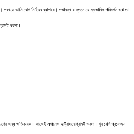
ল। প্রথমে আসি রোগ নির্ণয়ের ব্যাপারে। গর্ভাবস্থায় স্তনে যে স্বাভাবিক পরিবর্তন ঘটে তা
োগ্রামই ভরসা।
এটি ভ্রূণের জন্য ক্ষতিকারক। কাজেই এখানেও আল্ট্রাসনোগ্রামই ভরসা। খুব বেশি প্রয়োজন