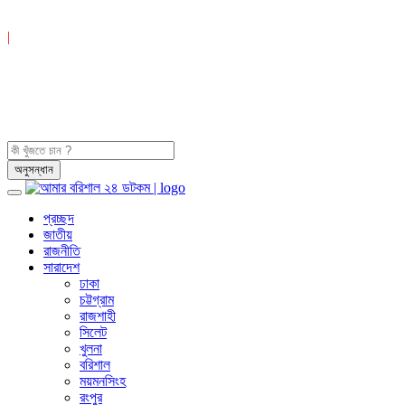
|
প্রচ্ছদ
জাতীয়
রাজনীতি
সারাদেশ
ঢাকা
চট্টগ্রাম
রাজশাহী
সিলেট
খুলনা
বরিশাল
ময়মনসিংহ
রংপুর