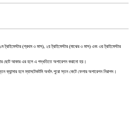
ট্রাইমেস্টার (প্রথম ৩ মাস), ২য় ট্রাইমেস্টার (মাঝের ৩ মাস) এবং ৩য় ট্রাইমেস্টার
রণত টিউমার ছোট আকার এর হলে এ পদ্ধতিতে অপারেশন করানো হয়।
স্তন ক্যান্সার হলে ম্যাসটেকটমি অর্থাৎ পুরো স্তন কেটে ফেলার অপারেশন নিরাপদ।