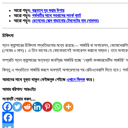
আরো পড়ুন
: বন্ধ্যত্ব দূর করার উপায়
আরো পড়ুন:
গর্ভবতীর সাথে সহবাসের সতর্ক বার্তা
আরো পড়ুন:
ছেলেদের সেক্স বাড়ানোর টেবলেটের নাম (দামসহ)
চিকিৎসা
স্তন ক্যান্সারের চিকিৎসা পদ্ধতিগুলোর মধ্যে রয়েছে— সার্জারি বা অপারেশন, কেমোথেরাপি
(শেষের ৩ মাস)। এ তিন ভাগের যে কোনোভাগেই অপারেশন করানো সম্ভব। তবে অপারে
সম্প্রতি স্তন ক্যান্সারের অত্যন্ত জনপ্রিয় সার্জারি হচ্ছে ‘ব্রেস্ট কনজারভেটিভ সার্
কিন্তু এ পদ্ধতিতে সার্জারি করলে অবশ্যই অপারেশনের পর রেডিওথেরাপি দিতে হবে। গর্ভাব
আমাদের সাথে যুক্ত থাকুন ফেইজবুক পেইজে
এখানে ক্লিক
করে।
আমার বরিশাল/ আরএইচ
সংবাদটি শেয়ার করুন....