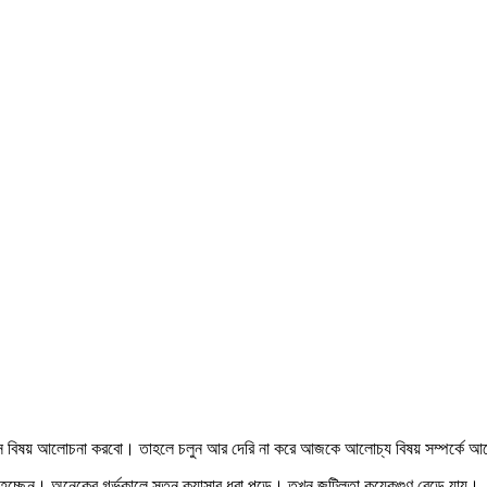
য় কী সে বিষয় আলোচনা করবো। তাহলে চলুন আর দেরি না করে আজকে আলোচ্য বিষয় সম্পর্কে 
্ত হচ্ছেন। অনেকের গর্ভকালে স্তন ক্যান্সার ধরা পড়ে। তখন জটিলতা কয়েকগুণ বেড়ে যায়।