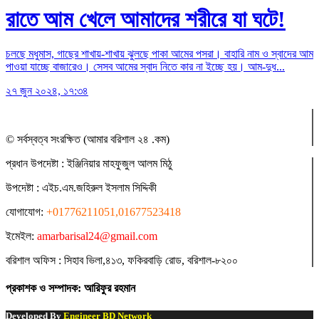
রাতে আম খেলে আমাদের শরীরে যা ঘটে!
চলছে মধুমাস, গাছের শাখায়-শাখায় ঝুলছে পাকা আমের পসরা। বাহারি নাম ও স্বাদের আম
পাওয়া যাচ্ছে বাজারেও। সেসব আমের স্বাদ নিতে কার না ইচ্ছে হয়। আম-দুধ...
২৭ জুন ২০২৪, ১৭:৩৪
© সর্বস্বত্ব সংরক্ষিত (আমার বরিশাল ২৪ .কম)
প্রধান ‍উপদেষ্টা : ‍ইঞ্জিনিয়ার মাহফুজুল আলম মিঠু
উপদেষ্টা :
এইচ.এম.জহিরুল ইসলাম সিদ্দিকী
যোগাযোগ:
+01776211051,01677523418
ইমেইল:
amarbarisal24@gmail.com
বরিশাল অফিস : সিহাব ভিলা,৪১৩, ফকিরবাড়ি রোড, বরিশাল-৮২০০
প্রকাশক ও সম্পাদক: আরিফুর রহমান
Developed By
Engineer BD Network