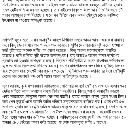
নানা মাত্রায় আক্রান্ত হয়েছে। ওইসব জেলায় আমন আবাদে ব্যবহূত মোট ৮০ হাজার
৭৭৭ হেক্টর জমি আক্রান্ত হয়েছে। তার বাইরেও বিপুল পরিমাণ আবাদি জমির ধানে চিটা
পড়ার আশঙ্কা দেখা দিয়েছে। ফলে সব মিলিয়ে এবার আমন মৌসুমে চালের কাঙ্ক্ষিত
উৎপাদন না পাওয়ার আশঙ্কা রয়েছে।
সংশ্লিষ্ট সূত্র মতে, এবার অনাবৃষ্টির কারণে নির্ধারিত সময়ে আমন আবাদ শুরু করা যায়নি।
ফলে কিছু জেলায় সবে ধান পাকতে শুরু করেছে। ঘূর্ণিঝড়ের প্রভাবে সৃষ্ট ঝড়ো হাওয়া ও
ভারী বৃষ্টিপাতে অনেক জমির ধান হেলে পড়েছে। কিছু অঞ্চল জলোচ্ছ্বাসে প্লাবিত
হয়েছে। ধানি জমিতে সৃষ্টি হয়েছে জলাবদ্ধতা। তার বাইরেও অনেক ফসল দুর্যোগের
প্রভাবে নষ্ট হওয়ার আশঙ্কা রয়েছে। বিদ্যমান পরিস্থিতিতে আমন উৎপাদন ক্ষতিগ্রস্ত
হলে তা খাদ্য নিরাপত্তা বিঘ্নিত করবে। দেশের দক্ষিণাঞ্চলের ওপর দিয়ে ঘূর্ণিঝড় সিত্রাং
বয়ে গেলেও সারা দেশেই তার প্রভাব পড়েছে। ঘূর্ণিঝড়ের প্রভাবজনিত দুর্যোগে মোটামুটি
দেশের সব জেলায়ই কম-বেশি আমন আবাদ ক্ষতিগ্রস্ত হয়েছে।
সূত্র জানায়, কৃষি সম্প্রসারণ অধিদপ্তর চলতি পঞ্জিকা বর্ষে মোট ৫৬ লাখ ২০ হাজার ৭২৫
হেক্টর জমিতে আমন আবাদের লক্ষ্য নির্ধারণ করেছিল। কিন্তু খরা ও অনাবৃষ্টির কারণে
এবার সময়মতো মৌসুমের আবাদ শুরু করা যায়নি। তাতে আবাদে লক্ষ্য পূরণে সংশয় ছিল।
তবে শেষ মুহূর্তে এসে আবাদি জমির পরিমাণ লক্ষ্যমাত্রাকে ছাড়িয়ে যায়। এবার মোট ৫৬
লাখ ৫৭ হাজার ৪৪৭ হেক্টর জমিতে আমন মৌসুমের ধান আবাদ করা হয়েছে। সেখান থেকে
এক কোটি ৫৯ লাখ ৮৬ হাজার টন চাল উৎপাদনের লক্ষ্য ধরা হয়েছে। কয়েকটি জেলায়
ইতোমধ্যে আমন ধান কাটা শুরু হয়েছে। অধিদপ্তরের তথ্যানুযায়ী এখন পর্যন্ত প্রায় ৫০
হাজার ৩৮০ হেক্টরের ফসল কাটা হয়েছে, যা মোট আবাদকৃত জমির ১ শতাংশ।