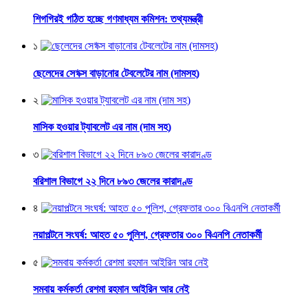
শিগগিরই গঠিত হচ্ছে গণমাধ্যম কমিশন: তথ্যমন্ত্রী
১
ছেলেদের সে*ক্স বাড়ানোর টেবলেটের নাম (দামসহ)
২
মাসিক হওয়ার ট্যাবলেট এর নাম (দাম সহ)
৩
বরিশাল বিভাগে ২২ দিনে ৮৯৩ জেলের কারাদণ্ড
৪
নয়াপল্টনে সংঘর্ষ: আহত ৫০ পুলিশ, গ্রেফতার ৩০০ বিএনপি নেতাকর্মী
৫
সমবায় কর্মকর্তা রেশমা রহমান আইরিন আর নেই