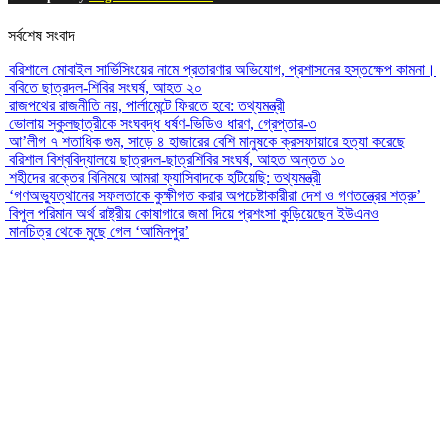
সর্বশেষ সংবাদ
বরিশালে মোবাইল সার্ভিসিংয়ের নামে প্রতারণার অভিযোগ, প্রশাসনের হস্তক্ষেপ কামনা।
ববিতে ছাত্রদল-শিবির সংঘর্ষ, আহত ২০
রাজপথের রাজনীতি নয়, পার্লামেন্টে ফিরতে হবে: তথ্যমন্ত্রী
ভোলায় স্কুলছাত্রীকে সংঘবদ্ধ ধর্ষণ-ভিডিও ধারণ, গ্রেপ্তার-৩
আ’লীগ ৭ শতাধিক গুম, সাড়ে ৪ হাজারের বেশি মানুষকে ক্রসফায়ারে হত্যা করেছে
বরিশাল বিশ্ববিদ্যালয়ে ছাত্রদল-ছাত্রশিবির সংঘর্ষ, আহত অন্তত ১০
শহীদের রক্তের বিনিময়ে আমরা ফ্যাসিবাদকে হটিয়েছি: তথ্যমন্ত্রী
‘গণঅভ্যুত্থানের সফলতাকে কুক্ষীগত করার অপচেষ্টাকারীরা দেশ ও গণতন্ত্রের শত্রু’
বিপুল পরিমান অর্থ রাষ্ট্রীয় কোষাগারে জমা দিয়ে প্রশংসা কুড়িয়েছেন ইউএনও
মানচিত্র থেকে মুছে গেল ‘আমিনপুর’