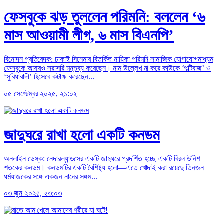
ফেসবুকে ঝড় তুললেন পরিমনি: বললেন ‘৬
মাস আওয়ামী লীগ, ৬ মাস বিএনপি’
বিনোদন প্রতিবেদক: ঢাকাই সিনেমার বিতর্কিত নায়িকা পরিমনি সামাজিক যোগাযোগমাধ্যম
ফেসবুকে আবারও সরাসরি মন্তব্য করেছেন। নাম উল্লেখ না করে কাউকে ‘পল্টিবাজ’ ও
‘সুবিধাবাদী’ হিসেবে কটাক্ষ করেছেন...
০৫ সেপ্টেম্বর ২০২৫, ২১:০২
জাদুঘরে রাখা হলো একটি কনডম
অনলাইন ডেস্ক: নেদারল্যান্ডসের একটি জাদুঘরে প্রদর্শিত হচ্ছে একটি বিরল উনিশ
শতকের কনডম। কনডমটির একটি বৈশিষ্ট্য হলো—এতে খোদাই করা রয়েছে তিনজন
ধর্মযাজকের সঙ্গে একজন নানের সঙ্গম...
০৩ জুন ২০২৫, ২৩:০৩