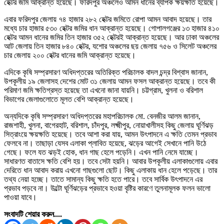
হেক্টর জমি আক্রান্ত হয়েছে। ফরিদপুর অঞ্চলেও আমন ধানের ব্যাপক ক্ষয়ক্ষতি হয়েছে।
এবার ফরিদপুর জেলায় ৭৪ হাজার ২৮২ হেক্টর জমিতে রোপা আমন আবাদ হয়েছে। তার
মধ্যে চার হাজার ৫৩০ হেক্টর জমির ধান আক্রান্ত হয়েছে। গোপালগঞ্জের ১৩ হাজার ৪১০
হেক্টর আমন ধানের জমির তিন হাজার ৩৫২ হেক্টরই আক্রান্ত হয়েছে। আর ঢাকা অঞ্চলের
আট জেলায় তিন হাজার ৮৪০ হেক্টর, যশোর অঞ্চলের ছয় জেলায় ৭৫৬ ও সিলেট অঞ্চলের
চার জেলায় ২০০ হেক্টর ধানের জমি আক্রান্ত হয়েছে।
এদিকে কৃষি সম্প্রসারণ অধিদপ্তরের অতিরিক্ত পরিচালক বাদল চন্দ্র বিশ্বাস জানান,
উপকূলীয় ১৯ জেলাসহ দেশের মোট ৩১ জেলায় আমন ফসল আক্রান্ত হয়েছে। তবে কী
পরিমাণ জমি ক্ষতিগ্রস্ত হয়েছে তা এখনো জানা যায়নি। চট্টগ্রাম, খুলনা ও বরিশাল
বিভাগের জেলাগুলোতে মূলত বেশি আক্রান্ত হয়েছে।
অন্যদিকে কৃষি সম্প্রসারণ অধিদপ্তরের মহাপরিচালক মো. বেনজীর আলম জানান,
রাজশাহী, খুলনা, বাগেরহাট, বরিশাল, চাঁদপুর, লক্ষ্মীপুর, নোয়াখালীসহ কিছু জেলায় ঘূর্ণিঝড়
সিত্রাংয়ে ক্ষয়ক্ষতি হয়েছে। তবে আশা করা যায়, আমন উৎপাদনে এ ক্ষতি তেমন প্রভাব
ফেলবে না। তাছাড়া যেসব এলাকা প্লাবিত হয়েছে, ঝড়ের আগেই সেখানে পানি উঠে
গেছে। ফলে যত ঝড়ই হোক, ধান গাছ হেলে পড়েনি। এখন পানি নেমে যাচ্ছে।
সাধারণত বাতাসে ক্ষতি বেশি হয়। তবে সেটা হয়নি। আবার উপকূলীয় এলাকাগুলোয় এবার
দেরিতে ধান আবাদ করায় এখনো গাছগুলো ছোট। কিছু এলাকায় ধান হেলে পড়েছে। তার
তথ্য নেয়া হচ্ছে। তাতে সামান্য কিছু ক্ষতি হতে পারে। তবে সার্বিক উৎপাদনে এর
প্রভাব পড়বে না। উল্টো ঘূর্ণিঝড়ের প্রভাবে হওয়া বৃষ্টির কারণে তুলনামূলক ফলন ভালো
পাওয়া যাবে।
সংবাদটি শেয়ার করুন....