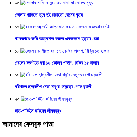
১৬
ভোলায় পানিতে ডুবে দুই চাচাতো বোনের মৃত্যু
১৭
বাকেরগঞ্জে জমি আত্নসাত করতে একজনকে হত্যার চেষ্টা
১৮
জেলের বড়শীতে ধরা ১৬ কেজির পাঙ্গাশ, বিক্রি ১৫ হাজার
১৯
বরিশালে ছাত্রলীগ নেতা বাবু‘র নেতৃত্বে শোক র‌্যালী
২০
হাত-পাবিহীন করিমের জীবনযুদ্ধ
আমাদের ফেসবুক পাতা