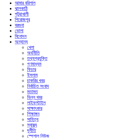
আমার বরিশাল
ঝালকাঠি
পটুয়াখালী
পিরোজপুর
বরগুনা
ভোলা
বিনোদন
অন্যান্য
খেলা
অর্থনীতি
তথ্যপ্রযুক্তি
গণমাধ্যম
ফিচার
ইসলাম
চাকরির খবর
নির্বাচিত সংবাদ
মতামত
ভিন্ন খবর
লাইফস্টাইল
সাক্ষাৎকার
শিক্ষাঙ্গন
সাহিত্য
স্বাস্থ্য
দূর্নীতি
স্পেশাল নিউজ