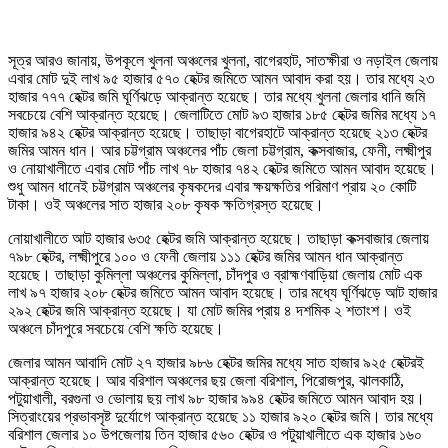
সূত্র আরও জানায়, উপকূলে খুলনা অঞ্চলের খুলনা, বাগেরহাট, সাতক্ষীরা ও নড়াইল জেলায়
এবার মোট দুই লাখ ৯৫ হাজার ৫৭০ হেক্টর জমিতে আমন আবাদ করা হয়। তার মধ্যে ২৩
হাজার ৭৭৭ হেক্টর জমি ঘূর্ণিঝড়ে আক্রান্ত হয়েছে। তার মধ্যে খুলনা জেলার ধানি জমি
সবচেয়ে বেশি আক্রান্ত হয়েছে। জেলাটিতে মোট ৯৩ হাজার ১৮৫ হেক্টর জমির মধ্যে ১৭
হাজার ৯৪২ হেক্টর আক্রান্ত হয়েছে। তাছাড়া বাগেরহাটে আক্রান্ত হয়েছে ২১৩ হেক্টর
জমির আমন ধান। আর চট্টগ্রাম অঞ্চলের পাঁচ জেলা চট্টগ্রাম, কক্সবাজার, ফেনী, লক্ষ্মীপুর
ও নোয়াখালীতে এবার মোট পাঁচ লাখ ৭৮ হাজার ৭৪২ হেক্টর জমিতে আমন আবাদ হয়েছে।
শুধু আমন ধানেই চট্টগ্রাম অঞ্চলের কৃষকদের এবার ক্ষয়ক্ষতির পরিমাণ প্রায় ২০ কোটি
টাকা। ওই অঞ্চলের সাত হাজার ২০৮ কৃষক ক্ষতিগ্রস্ত হয়েছে।
নোয়াখালীতে আট হাজার ৬৩৫ হেক্টর জমি আক্রান্ত হয়েছে। তাছাড়া কক্সবাজার জেলায়
৭৯৮ হেক্টর, লক্ষ্মীপুরে ১০০ ও ফেনী জেলায় ১১১ হেক্টর জমির আমন ধান আক্রান্ত
হয়েছে। তাছাড়া কুমিল্লা অঞ্চলের কুমিল্লা, চাঁদপুর ও ব্রাহ্মণবাড়িয়া জেলায় মোট এক
লাখ ৯৭ হাজার ২০৮ হেক্টর জমিতে আমন আবাদ হয়েছে। তার মধ্যে ঘূর্ণিঝড়ে আট হাজার
২৯২ হেক্টর জমি আক্রান্ত হয়েছে। যা মোট জমির প্রায় ৪ দশমিক ২ শতাংশ। ওই
অঞ্চলে চাঁদপুরে সবচেয়ে বেশি ক্ষতি হয়েছে।
জেলার আমন আবাদি মোট ২৭ হাজার ৯৮৬ হেক্টর জমির মধ্যে সাত হাজার ৯২৫ হেক্টরই
আক্রান্ত হয়েছে। আর বরিশাল অঞ্চলের ছয় জেলা বরিশাল, পিরোজপুর, ঝালকাঠি,
পটুয়াখালী, বরগুনা ও ভোলায় ছয় লাখ ৯৮ হাজার ৯৯৪ হেক্টর জমিতে আমন আবাদ হয়।
সিত্রাংয়ের প্রভাবসৃষ্ট দুর্যোগে আক্রান্ত হয়েছে ১১ হাজার ৯২০ হেক্টর জমি। তার মধ্যে
বরিশাল জেলার ১০ উপজেলায় তিন হাজার ৫৬০ হেক্টর ও পটুয়াখালীতে এক হাজার ১৬০