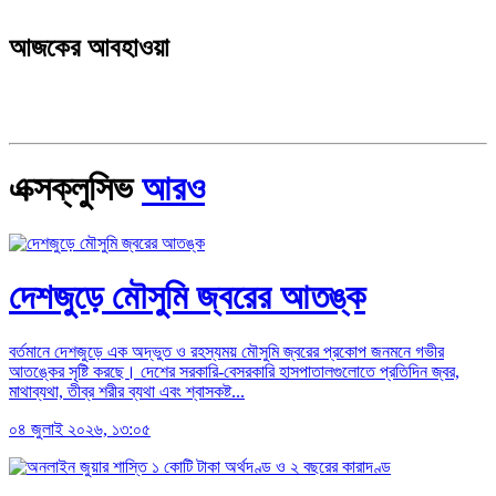
আজকের আবহাওয়া
এক্সক্লুসিভ
আরও
দেশজুড়ে মৌসুমি জ্বরের আতঙ্ক
বর্তমানে দেশজুড়ে এক অদ্ভুত ও রহস্যময় মৌসুমি জ্বরের প্রকোপ জনমনে গভীর
আতঙ্কের সৃষ্টি করছে। দেশের সরকারি-বেসরকারি হাসপাতালগুলোতে প্রতিদিন জ্বর,
মাথাব্যথা, তীব্র শরীর ব্যথা এবং শ্বাসকষ্ট...
০৪ জুলাই ২০২৬, ১৩:০৫