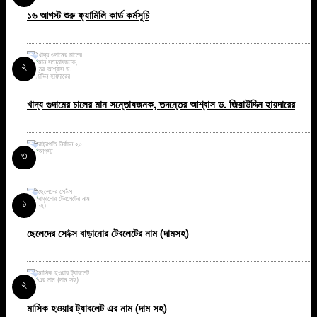
১৬ আগস্ট শুরু ফ্যামিলি কার্ড কর্মসূচি
২
খাদ্য গুদামের চালের মান সন্তোষজনক, তদন্তের আশ্বাস ড. জিয়াউদ্দিন হায়দারের
৩
রাষ্ট্রপতি নির্বাচন ২০ আগস্ট
১
৪
ছেলেদের সে*ক্স বাড়ানোর টেবলেটের নাম (দামসহ)
গ্যাস সংকট, লোডশেডিং, বিদ্যুতের মূল্য বৃদ্ধির প্রতিবাদে বরিশালে প্রধানমন্ত্রীর
২
কাছে স্মারকলিপি
মাসিক হওয়ার ট্যাবলেট এর নাম (দাম সহ)