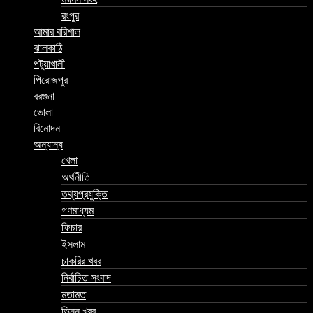
রংপুর
আমার বরিশাল
ঝালকাঠি
পটুয়াখালী
পিরোজপুর
বরগুনা
ভোলা
বিনোদন
অন্যান্য
খেলা
অর্থনীতি
তথ্যপ্রযুক্তি
গণমাধ্যম
ফিচার
ইসলাম
চাকরির খবর
নির্বাচিত সংবাদ
মতামত
ভিন্ন খবর