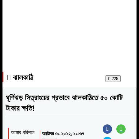
ঝালকাঠি
Print
228
ঘূর্ণিঝড় সিত্রাংয়ের প্রভাবে ঝালকাঠিতে ৫০ কোটি
টাকার ক্ষতি!
আমার বরিশাল
অক্টোবর ৩১ ২০২২, ১১:৩৭