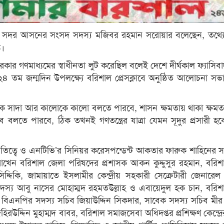
াল সদর আসনের সংসদ সদস্য মজিবর রহমান সরোয়ার বলেছেন, তথ্য
ে।
ার গণমাধ্যমের স্বাধীনতা লুট করেছিল বলেই দেশে দীর্ঘকাল ফ্যাসিব
৪ তম জন্মদিন উপলক্ষ্যে বরিশাল প্রেসক্লাবে অনুষ্ঠিত আলোচনা সভা
দাকে সাদা আর কালোকে কালো বলতে পারবে, শাসন ক্ষমতায় থাকা ক্ষম
বে বলতে পারবে, ঠিক তখনই গণতন্ত্রের যাত্রা যেমন সূদুর প্রসারী হ
াপতিত্বে ও এনটিভি’র সিনিয়র করেসপন্ডেন্ট আকতার ফারুক শাহিনের স
্য রাখেন বরিশাল জেলা পরিষদের প্রশাসক আকন কুদ্দুসুর রহমান, বরিশা
িদ্দিকি, জামায়াতে ইসলামীর কেন্দ্রীয় সহকারী সেক্রেটারী জেনারেল 
সদস্য আবু নাসের মোহাম্মদ রহমতউল্লাহ ও এবায়েদুল হক চান, বরিশ
বিএনপির সদস্য সচিব জিয়াউদ্দিন সিকদার, সাবেক সদস্য সচিব মীর 
্দিন মুহাম্মদ বাবর, বরিশাল সমাজসেবা অধিদপ্তর প্রশিক্ষণ কেন্দ্রের