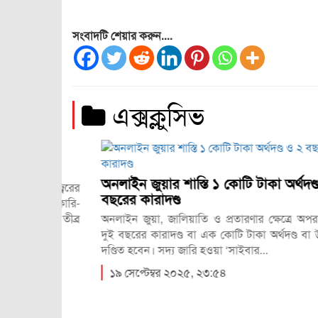
সংবাদটি শেয়ার করুন....
এক্সক্লুসিভ
অনলাইন জুয়ার শাস্তি ১ কোটি টাকা অর্থদণ্ড ও ২
ুমি জ্বরের
বছরের কারাদণ্ড
শের সরকারি-
্যথা, তীব্র
অনলাইন জুয়া, জালিয়াতি ও প্রতারণার ক্ষেত্রে অপরাধী ব্যক
দুই বছরের কারাদণ্ড বা এক কোটি টাকা অর্থদণ্ড বা উভয় দণ
দণ্ডিত হবেন। সদ্য জারি হওয়া ‘সাইবার...
১৯ সেপ্টেম্বর ২০২৫, ২৩:৫৪