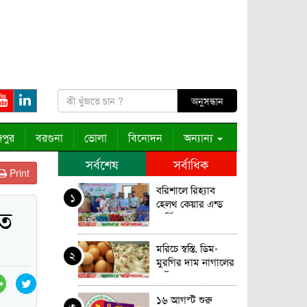
পুর
বরগুনা
ভোলা
বিনোদন
অন্যান্য
সর্বশেষ
সর্বাধিক
Print
বরিশালে রিহ্যাব
১
হেলথ কেয়ার এন্ড
িত
নার্সিং হোম এর শুভ
উদ্বোধন
মরিচে স্বস্তি, ডিম-
২
মুরগির দাম নাগালের
বাইরে
১৬ আগস্ট শুরু
৩