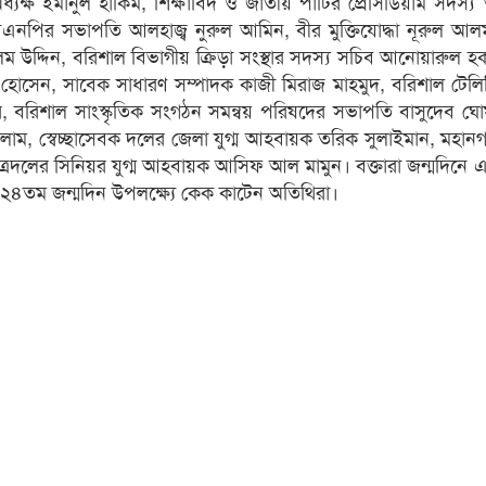
্ষ ইমানুল হাকিম, শিক্ষাবিদ ও জাতীয় পার্টির প্রেসিডিয়াম সদস্য
নপির সভাপতি আলহাজ্ব নুরুল আমিন, বীর মুক্তিযোদ্ধা নূরুল আল
উদ্দিন, বরিশাল বিভাগীয় ক্রিড়া সংস্থার সদস্য সচিব আনোয়ারুল হ
র হোসেন, সাবেক সাধারণ সম্পাদক কাজী মিরাজ মাহমুদ, বরিশাল টেল
ির, বরিশাল সাংস্কৃতিক সংগঠন সমন্বয় পরিষদের সভাপতি বাসুদেব ঘ
ম, স্বেচ্ছাসেবক দলের জেলা যুগ্ম আহবায়ক তরিক সুলাইমান, মহানগর
দলের সিনিয়র যুগ্ম আহবায়ক আসিফ আল মামুন। বক্তারা জন্মদিনে এ
 ২৪তম জন্মদিন উপলক্ষ্যে কেক কাটেন অতিথিরা।