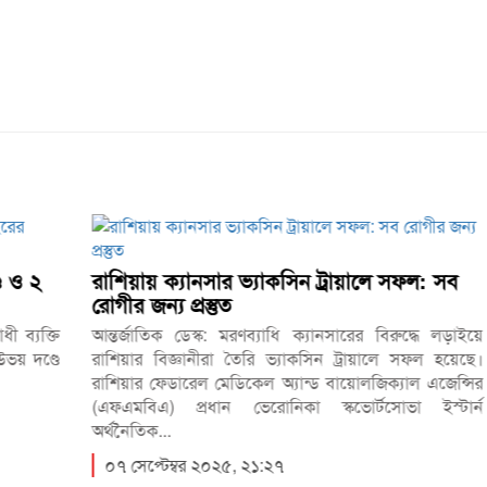
রাশিয়ায় ক্যানসার ভ্যাকসিন ট্রায়ালে সফল: সব
ফ
রোগীর জন্য প্রস্তুত
আ
্তি
আন্তর্জাতিক ডেস্ক: মরণব্যাধি ক্যানসারের বিরুদ্ধে লড়াইয়ে
বি
্ডে
রাশিয়ার বিজ্ঞানীরা তৈরি ভ্যাকসিন ট্রায়ালে সফল হয়েছে।
স
রাশিয়ার ফেডারেল মেডিকেল অ্যান্ড বায়োলজিক্যাল এজেন্সির
ক
(এফএমবিএ) প্রধান ভেরোনিকা স্কভোর্টসোভা ইস্টার্ন
‘স
অর্থনৈতিক...
০৭ সেপ্টেম্বর ২০২৫, ২১:২৭