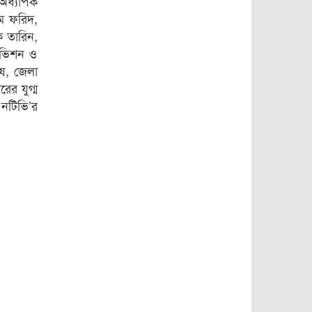
 অধ্যাপক
দেশ ও গণতন্ত্রের
বিপুল পরিমান অর্থ
ম ফরিদ,
শত্রু’
১৫
রাষ্ট্রীয় কোষাগারে
ক তারিন,
জমা দিয়ে প্রশংসা
িভিশন ও
কুড়িয়েছেন ইউএনও
মানচিত্র থেকে মুছে
োষ, জেলা
১৬
গেল ‘আমিনপুর’
ের যুগ্ম
নটিভি’র
বরিশালে বাড়তি
১৭
লোডশেডিং,গ্রাহকের
মাথায় বাড়তি বিলের
বোঝা
এতিম শিক্ষার্থীদের
১৮
পাশে থাকার আশ্বাস
দিলেন এমপি
সরোয়ার
বাকেরগঞ্জে বালুর
১৯
বস্তায় বোমার
বিস্ফোরণ, দগ্ধ ৩
২০