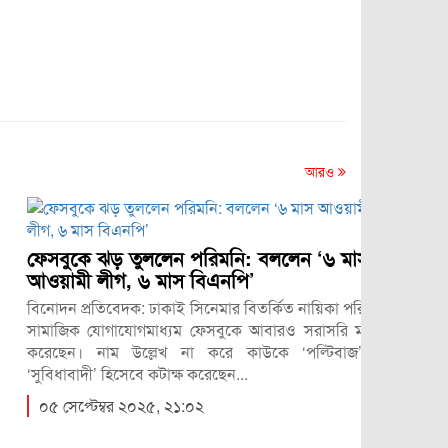
আরও
জাদুঘরে
েসবুকে ঝড় তুললেন পরিমনি: বললেন ‘৬ মাস
অনলাইন ডেস্
ওয়ামী লীগ, ৬ মাস বিএনপি’
একটি বিরল
নোদন প্রতিবেদক: ঢাকাই সিনেমার বিতর্কিত নায়িকা পরিমনি
হলো—এতে খ
ামাজিক যোগাযোগমাধ্যম ফেসবুকে আবারও সরাসরি মন্তব্য
একজন নানের
রেছেন। নাম উল্লেখ না করে কাউকে ‘পল্টিবাজ’ ও
০৩ জুন 
ুবিধাবাদী’ হিসেবে কটাক্ষ করেছেন...
০৫ সেপ্টেম্বর ২০২৫, ২১:০২