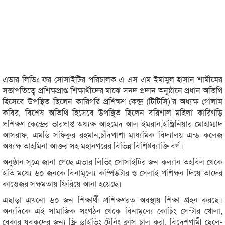
এভার লিভিং ফর সোসাইটির পরিচালক এ এস এম ইমামুল হাসান শামীমের
সভাপতিত্বে প্রশিক্ষপ্রাপ্ত শিক্ষার্থীদের মাঝে সনদ প্রদান অনুষ্ঠানে প্রধান অতিথি
হিসেবে উপস্থিত ছিলেন কারিগরি প্রশিক্ষণ কেন্দ্র (টিটিসি)’র অধ্যক্ষ গোলাম
কবির, বিশেষ অতিথি হিসেবে উপস্থিত ছিলেন বরিশাল মহিলা কারিগড়ি
প্রশিক্ষণ কেন্দ্রের ভারপ্রাপ্ত অধ্যক্ষ আহমেদ আল ইমরান,ইঞ্জিনিয়ার মোহাম্মাদ
আসরাফ, এমডি সফিকুর রহমান,চাঁদপাশা মাধ্যমিক বিদ্যালয় এন্ড কলেজ
অধ্যক্ষ তাহমিনা আক্তর সহ মহানগরের বিভিন্ন বিশিষ্টব্যাক্তি বর্গ।
অনুষ্ঠান সূত্রে জানা গেছে এভার লিভিং সোসাইটির জন কল্যান তহবিল থেকে
ইতি মধ্যে ৬০ জনকে বিনামূল্যে কম্পিউটার ও সেলাই পশিক্ষন দিয়ে তাদের
কাওেজর সক্ষমতায় ফিরিয়ে আনা হয়েছে।
এছাড়া এখনো ৬০ জন শিক্ষার্থী প্রশিক্ষণরত অবস্থায় শিক্ষা গ্রহন করছে।
অন্যদিকে এই সামাজিক সংগঠন থেকে বিনামূল্যে কোচিং সেন্টার খোলা,
বেকার যুবকদের জন্য ফ্রি ড্রাইভিং টেনিং ক্লাস চালু করা, বিদেশগামী ছেলে-