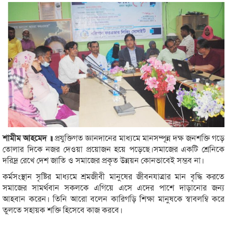
শামীম আহমেদ ॥
প্রযুক্তিগত জ্ঞানদানের মাধ্যমে মানসম্পূন্ন দক্ষ জনশক্তি গড়ে
তোলার দিকে নজর দেওয়া প্রয়োজন হয়ে পড়েছে।সমাজের একটি শ্রেনিকে
দরিদ্র রেখে দেশ জাতি ও সমাজের প্রকৃত উন্নয়ন কোনভাবেই সম্ভব না।
কর্মসংস্থান সৃষ্টির মাধ্যমে শ্রমজীবী মানুষের জীবনযাত্রার মান বৃদ্ধি করতে
সমাজের সামর্থবান সকলকে এগিয়ে এসে এদের পাশে দাড়ানোর জন্য
আহবান করেন। তিনি আরো বলেন কারিগড়ি শিক্ষা মানুষকে স্বাবলম্বি করে
তুলতে সহায়ক শক্তি হিসেবে কাজ করবে।