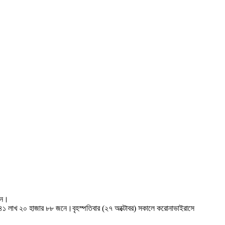
নে।
ি ৪১ লাখ ২০ হাজার ৮৮ জনে।বৃহস্পতিবার (২৭ অক্টোবর) সকালে করোনাভাইরাসে