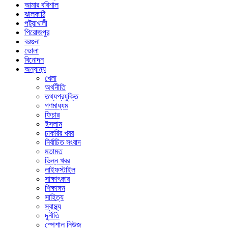
আমার বরিশাল
ঝালকাঠি
পটুয়াখালী
পিরোজপুর
বরগুনা
ভোলা
বিনোদন
অন্যান্য
খেলা
অর্থনীতি
তথ্যপ্রযুক্তি
গণমাধ্যম
ফিচার
ইসলাম
চাকরির খবর
নির্বাচিত সংবাদ
মতামত
ভিন্ন খবর
লাইফস্টাইল
সাক্ষাৎকার
শিক্ষাঙ্গন
সাহিত্য
স্বাস্থ্য
দূর্নীতি
স্পেশাল নিউজ