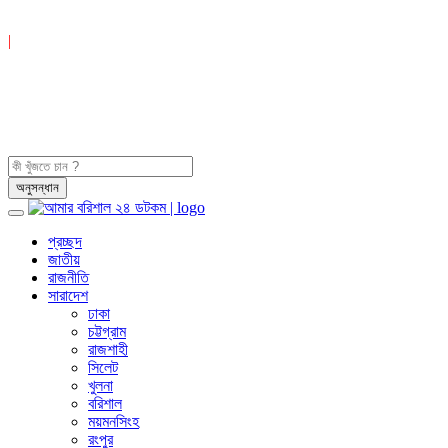
|
প্রচ্ছদ
জাতীয়
রাজনীতি
সারাদেশ
ঢাকা
চট্টগ্রাম
রাজশাহী
সিলেট
খুলনা
বরিশাল
ময়মনসিংহ
রংপুর