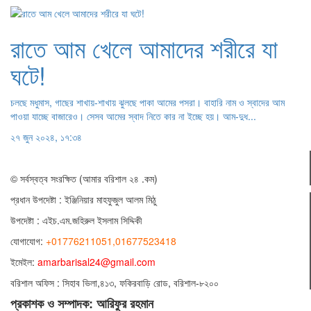
রাতে আম খেলে আমাদের শরীরে যা
ঘটে!
চলছে মধুমাস, গাছের শাখায়-শাখায় ঝুলছে পাকা আমের পসরা। বাহারি নাম ও স্বাদের আম
পাওয়া যাচ্ছে বাজারেও। সেসব আমের স্বাদ নিতে কার না ইচ্ছে হয়। আম-দুধ...
২৭ জুন ২০২৪, ১৭:৩৪
© সর্বস্বত্ব সংরক্ষিত (আমার বরিশাল ২৪ .কম)
প্রধান ‍উপদেষ্টা : ‍ইঞ্জিনিয়ার মাহফুজুল আলম মিঠু
উপদেষ্টা :
এইচ.এম.জহিরুল ইসলাম সিদ্দিকী
যোগাযোগ:
+01776211051,01677523418
ইমেইল:
amarbarisal24@gmail.com
বরিশাল অফিস : সিহাব ভিলা,৪১৩, ফকিরবাড়ি রোড, বরিশাল-৮২০০
প্রকাশক ও সম্পাদক: আরিফুর রহমান