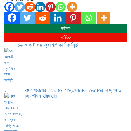
সর্বশেষ
সর্বাধিক
১৬ আগস্ট শুরু ফ্যামিলি কার্ড কর্মসূচি
১
খাদ্য গুদামের চালের মান সন্তোষজনক, তদন্তের আশ্বাস ড.
২
জিয়াউদ্দিন হায়দারের