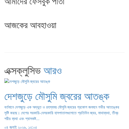
আমাদের ফেসবুক পাতা
আজকের আবহাওয়া
এক্সক্লুসিভ
আরও
দেশজুড়ে মৌসুমি জ্বরের আতঙ্ক
বর্তমানে দেশজুড়ে এক অদ্ভুত ও রহস্যময় মৌসুমি জ্বরের প্রকোপ জনমনে গভীর আতঙ্কের
সৃষ্টি করছে। দেশের সরকারি-বেসরকারি হাসপাতালগুলোতে প্রতিদিন জ্বর, মাথাব্যথা, তীব্র
শরীর ব্যথা এবং শ্বাসকষ্ট...
০৪ জুলাই ২০২৬, ১৩:০৫