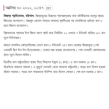
অক্টোবর ৩০ ২০২২, ১২:৪৭
221
নিজস্ব প্রতিবেদক, বরিশাল:
জিম্বাবুয়ের বিরুদ্ধে শ্বাসরুদ্ধকর নানা নাটকীয়তায় ভরপুর ম্যাচে
জিতেছে বাংলাদেশ। নাজমুল হোসেন শান্তর অনবদ্য ব্যাটিংয়ের পর তাসকিনের দুর্দান্ত বলে ৩
রানে জিতল বাংলাদেশ।
ব্রিসবেনের গ্যাবয়ে টসে জিতে আগে ব্যাট করে নির্ধারিত ২০ ওভারে ৭ উইকেট হারিয়ে ১৫০ রান
তুলে টাইগাররা।
জবাবে তাসকিন-মোস্তাফিজের তোপে রানে ৮ উইকেটে ১৪৭ রানে থেমেছে জিম্বাবুয়ে।শেষ
ওভারটি ছিল টান টান উত্তেজনার। যেখানে জয় হয়েছে বাংলাদেশের। শেষ ওভারটি মোসাদ্দেকের
হাতে তুলে দিলেন সাকিব।
দ্বিতীয় বলে বাউন্ডারিতে ক্যাচ দিয়ে ফিরলেন ইভান্স (২ রান)। ৪ বলে দরকার ১৫ রান।
স্ট্রাইকে নামলেন গারাভা। এ মুহূর্তে লেগবাই থেকে আসলো বাউন্ডারি। পরের বলে বিশাল ছক্কা
হাঁকান গারাভা। পরের বলে গারাভাকে স্টাম্পিং করে দিলেন সোহান। শেষ বলে দরকার ৫ রান।