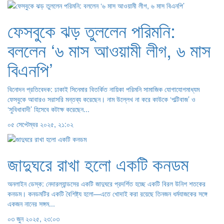
ফেসবুকে ঝড় তুললেন পরিমনি:
বললেন ‘৬ মাস আওয়ামী লীগ, ৬ মাস
বিএনপি’
বিনোদন প্রতিবেদক: ঢাকাই সিনেমার বিতর্কিত নায়িকা পরিমনি সামাজিক যোগাযোগমাধ্যম
ফেসবুকে আবারও সরাসরি মন্তব্য করেছেন। নাম উল্লেখ না করে কাউকে ‘পল্টিবাজ’ ও
‘সুবিধাবাদী’ হিসেবে কটাক্ষ করেছেন...
০৫ সেপ্টেম্বর ২০২৫, ২১:০২
জাদুঘরে রাখা হলো একটি কনডম
অনলাইন ডেস্ক: নেদারল্যান্ডসের একটি জাদুঘরে প্রদর্শিত হচ্ছে একটি বিরল উনিশ শতকের
কনডম। কনডমটির একটি বৈশিষ্ট্য হলো—এতে খোদাই করা রয়েছে তিনজন ধর্মযাজকের সঙ্গে
একজন নানের সঙ্গম...
০৩ জুন ২০২৫, ২৩:০৩