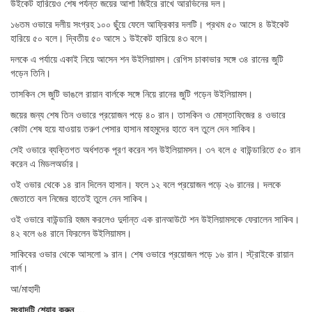
উইকেট হারিয়েও শেষ পর্যন্ত জয়ের আশা জিইরে রাখে আরভিনের দল।
১৬তম ওভারে দলীয় সংগ্রহ ১০০ ছুঁয়ে ফেলে আফ্রিকার দলটি। প্রথম ৫০ আসে ৪ উইকেট
হারিয়ে ৫০ বলে। দ্বিতীয় ৫০ আসে ১ উইকেট হারিয়ে ৪৩ বলে।
দলকে এ পর্যায়ে একাই নিয়ে আসেন শন উইলিয়ামস। রেগিস চাকাভার সঙ্গে ৩৪ রানের জুটি
গড়েন তিনি।
তাসকিন সে জুটি ভাঙলে রায়ান বার্লকে সঙ্গে নিয়ে রানের জুটি গড়েন উইলিয়ামস।
জয়ের জন্য শেষ তিন ওভারে প্রয়োজন পড়ে ৪০ রান। তাসকিন ও মোস্তাফিজের ৪ ওভারে
কোটা শেষ হয়ে যাওয়ায় তরুণ পেসার হাসান মাহমুদের হাতে বল তুলে দেন সাকিব।
সেই ওভারে ব্যক্তিগত অর্ধশতক পূরণ করেন শন উইলিয়ামসন। ৩৭ বলে ৫ বাউন্ডারিতে ৫০ রান
করেন এ মিডলঅর্ডার।
ওই ওভার থেকে ১৪ রান দিলেন হাসান। ফলে ১২ বলে প্রয়োজন পড়ে ২৬ রানের। দলকে
জেতাতে বল নিজের হাতেই তুলে নেন সাকিব।
ওই ওভারে বাউন্ডারি হজম করলেও দুর্দান্ত এক রানআউটে শন উইলিয়ামসকে ফেরালেন সাকিব।
৪২ বলে ৬৪ রানে ফিরলেন উইলিয়ামস।
সাকিবের ওভার থেকে আসলো ৯ রান। শেষ ওভারে প্রয়োজন পড়ে ১৬ রান। স্ট্রাইকে রায়ান
বার্ল।
আ/মাহাদী
সংবাদটি শেয়ার করুন....