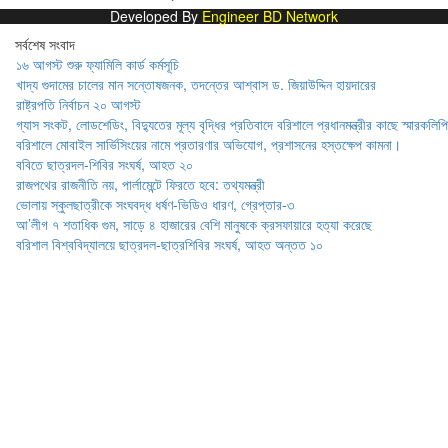
Developed By
Engineer BD Network
সর্বশেষ সংবাদ
১৬ আগস্ট শুরু ফ্যামিলি কার্ড কর্মসূচি
খাদ্য গুদামের চালের মান সন্তোষজনক, তদন্তের আশ্বাস ড. জিয়াউদ্দিন হায়দারের
রাষ্ট্রপতি নির্বাচন ২০ আগস্ট
গ্যাস সংকট, লোডশেডিং, বিদ্যুতের মূল্য বৃদ্ধির প্রতিবাদে বরিশালে প্রধানমন্ত্রীর কাছে স্মারকলিপি
বরিশালে মোবাইল সার্ভিসিংয়ের নামে প্রতারণার অভিযোগ, প্রশাসনের হস্তক্ষেপ কামনা।
ববিতে ছাত্রদল-শিবির সংঘর্ষ, আহত ২০
রাজপথের রাজনীতি নয়, পার্লামেন্টে ফিরতে হবে: তথ্যমন্ত্রী
ভোলায় স্কুলছাত্রীকে সংঘবদ্ধ ধর্ষণ-ভিডিও ধারণ, গ্রেপ্তার-৩
আ’লীগ ৭ শতাধিক গুম, সাড়ে ৪ হাজারের বেশি মানুষকে ক্রসফায়ারে হত্যা করেছে
বরিশাল বিশ্ববিদ্যালয়ে ছাত্রদল-ছাত্রশিবির সংঘর্ষ, আহত অন্তত ১০