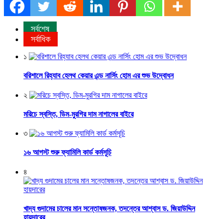
সর্বশেষ
সর্বাধিক
১
বরিশালে রিহ্যাব হেলথ কেয়ার এন্ড নার্সিং হোম এর শুভ উদ্বোধন
২
মরিচে স্বস্তি, ডিম-মুরগির দাম নাগালের বাইরে
৩
১৬ আগস্ট শুরু ফ্যামিলি কার্ড কর্মসূচি
৪
খাদ্য গুদামের চালের মান সন্তোষজনক, তদন্তের আশ্বাস ড. জিয়াউদ্দিন
হায়দারের