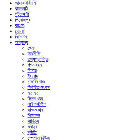
আমার বরিশাল
ঝালকাঠি
পটুয়াখালী
পিরোজপুর
বরগুনা
ভোলা
বিনোদন
অন্যান্য
খেলা
অর্থনীতি
তথ্যপ্রযুক্তি
গণমাধ্যম
ফিচার
ইসলাম
চাকরির খবর
নির্বাচিত সংবাদ
মতামত
ভিন্ন খবর
লাইফস্টাইল
সাক্ষাৎকার
শিক্ষাঙ্গন
সাহিত্য
স্বাস্থ্য
দূর্নীতি
স্পেশাল নিউজ