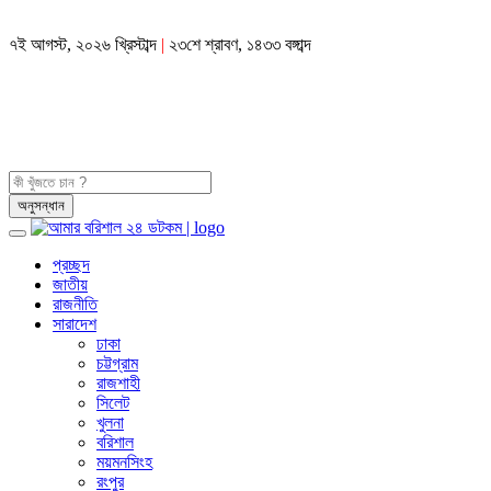
৭ই আগস্ট, ২০২৬ খ্রিস্টাব্দ
|
২৩শে শ্রাবণ, ১৪৩৩ বঙ্গাব্দ
প্রচ্ছদ
জাতীয়
রাজনীতি
সারাদেশ
ঢাকা
চট্টগ্রাম
রাজশাহী
সিলেট
খুলনা
বরিশাল
ময়মনসিংহ
রংপুর