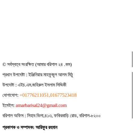
© সর্বস্বত্ব সংরক্ষিত (আমার বরিশাল ২৪ .কম)
প্রধান ‍উপদেষ্টা : ‍ইঞ্জিনিয়ার মাহফুজুল আলম মিঠু
উপদেষ্টা :
এইচ.এম.জহিরুল ইসলাম সিদ্দিকী
যোগাযোগ:
+01776211051,01677523418
ইমেইল:
amarbarisal24@gmail.com
বরিশাল অফিস : সিহাব ভিলা,৪১৩, ফকিরবাড়ি রোড, বরিশাল-৮২০০
প্রকাশক ও সম্পাদক: আরিফুর রহমান