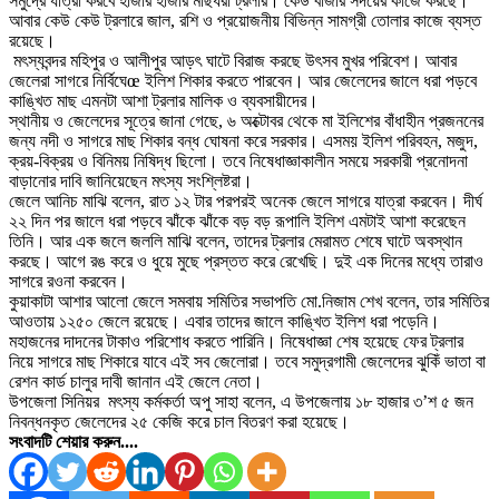
সমুদ্রে যাত্রা করবে হাজার হাজার মাছধরা ট্রলার। কেউ বাজার সদয়ের কাজে করছে।
আবার কেউ কেউ ট্রলারে জাল, রশি ও প্রয়োজনীয় বিভিন্ন সামগ্রী তোলার কাজে ব্যস্ত
রয়েছে।
মৎস্যবন্দর মহিপুর ও আলীপুর আড়ৎ ঘাটে বিরাজ করছে উৎসব মুখর পরিবেশ। আবার
জেলেরা সাগরে নির্বিঘেœ ইলিশ শিকার করতে পারবেন। আর জেলেদের জালে ধরা পড়বে
কাঙ্খিত মাছ এমনটা আশা ট্রলার মালিক ও ব্যবসায়ীদের।
স্থানীয় ও জেলেদের সূত্রে জানা গেছে, ৬ অক্টোবর থেকে মা ইলিশের বাঁধাহীন প্রজননের
জন্য নদী ও সাগরে মাছ শিকার বন্ধ ঘোষনা করে সরকার। এসময় ইলিশ পরিবহন, মজুদ,
ক্রয়-বিক্রয় ও বিনিময় নিষিদ্ধ ছিলো। তবে নিষেধাজ্ঞাকালীন সময়ে সরকারী প্রনোদনা
বাড়ানোর দাবি জানিয়েছেন মৎস্য সংশ্লিষ্টরা।
জেলে আনিচ মাঝি বলেন, রাত ১২ টার পরপরই অনেক জেলে সাগরে যাত্রা করবেন। দীর্ঘ
২২ দিন পর জালে ধরা পড়বে ঝাঁকে ঝাঁকে বড় বড় রূপালি ইলিশ এমটাই আশা করেছেন
তিনি। আর এক জলে জললি মাঝি বলেন, তাদের ট্রলার মেরামত শেষে ঘাটে অবস্থান
করছে। আগে রঙ করে ও ধুয়ে মুছে প্রস্তত করে রেখেছি। দুই এক দিনের মধ্যে তারাও
সাগরে রওনা করবেন।
কুয়াকাটা আশার আলো জেলে সমবায় সমিতির সভাপতি মো.নিজাম শেখ বলেন, তার সমিতির
আওতায় ১২৫০ জেলে রয়েছে। এবার তাদের জালে কাঙ্খিত ইলিশ ধরা পড়েনি।
মহাজনের দাদনের টাকাও পরিশোধ করতে পারিনি। নিষেধাজ্ঞা শেষ হয়েছে ফের ট্রলার
নিয়ে সাগরে মাছ শিকারে যাবে এই সব জেলোরা। তবে সমুদ্রগামী জেলেদের ঝুকিঁ ভাতা বা
রেশন কার্ড চালুর দাবী জানান এই জেলে নেতা।
উপজেলা সিনিয়র মৎস্য কর্মকর্তা অপু সাহা বলেন, এ উপজেলায় ১৮ হাজার ৩’শ ৫ জন
নিবন্ধনকৃত জেলেদের ২৫ কেজি করে চাল বিতরণ করা হয়েছে।
সংবাদটি শেয়ার করুন....