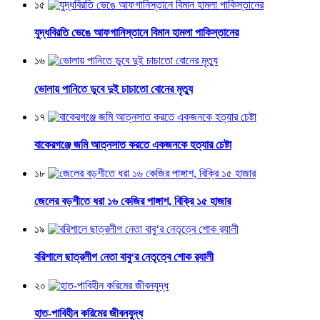
১৫
যুদ্ধবিরতি ভেঙে আফগানিস্তানে বিমান হামলা পাকিস্তানের
১৬
ভোলায় পানিতে ডুবে দুই চাচাতো বোনের মৃত্যু
১৭
বাকেরগঞ্জে জমি আত্নসাত করতে একজনকে হত্যার চেষ্টা
১৮
জেলের বড়শীতে ধরা ১৬ কেজির পাঙ্গাশ, বিক্রি ১৫ হাজার
১৯
বরিশালে ছাত্রলীগ নেতা বাবু‘র নেতৃত্বে শোক র‌্যালী
২০
হাত-পাবিহীন করিমের জীবনযুদ্ধ