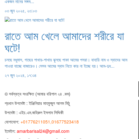
একজন নানের সঙ্গম...
০৩ জুন ২০২৫, ২৩:০৩
রাতে আম খেলে আমাদের শরীরে যা
ঘটে!
চলছে মধুমাস, গাছের শাখায়-শাখায় ঝুলছে পাকা আমের পসরা। বাহারি নাম ও স্বাদের আম
পাওয়া যাচ্ছে বাজারেও। সেসব আমের স্বাদ নিতে কার না ইচ্ছে হয়। আম-দুধ...
২৭ জুন ২০২৪, ১৭:৩৪
© সর্বস্বত্ব সংরক্ষিত (আমার বরিশাল ২৪ .কম)
প্রধান ‍উপদেষ্টা : ‍ইঞ্জিনিয়ার মাহফুজুল আলম মিঠু
উপদেষ্টা :
এইচ.এম.জহিরুল ইসলাম সিদ্দিকী
যোগাযোগ:
+01776211051,01677523418
ইমেইল:
amarbarisal24@gmail.com