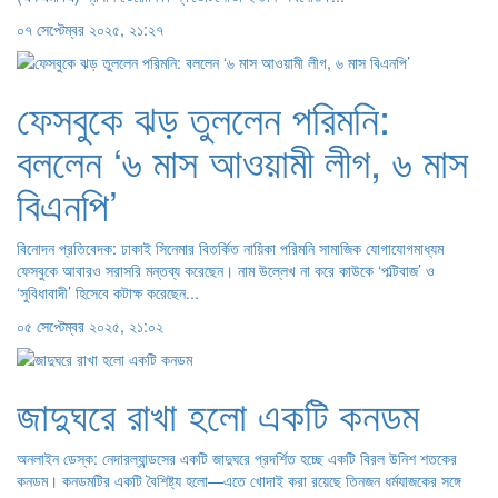
০৭ সেপ্টেম্বর ২০২৫, ২১:২৭
ফেসবুকে ঝড় তুললেন পরিমনি:
বললেন ‘৬ মাস আওয়ামী লীগ, ৬ মাস
বিএনপি’
বিনোদন প্রতিবেদক: ঢাকাই সিনেমার বিতর্কিত নায়িকা পরিমনি সামাজিক যোগাযোগমাধ্যম
ফেসবুকে আবারও সরাসরি মন্তব্য করেছেন। নাম উল্লেখ না করে কাউকে ‘পল্টিবাজ’ ও
‘সুবিধাবাদী’ হিসেবে কটাক্ষ করেছেন...
০৫ সেপ্টেম্বর ২০২৫, ২১:০২
জাদুঘরে রাখা হলো একটি কনডম
অনলাইন ডেস্ক: নেদারল্যান্ডসের একটি জাদুঘরে প্রদর্শিত হচ্ছে একটি বিরল উনিশ শতকের
কনডম। কনডমটির একটি বৈশিষ্ট্য হলো—এতে খোদাই করা রয়েছে তিনজন ধর্মযাজকের সঙ্গে