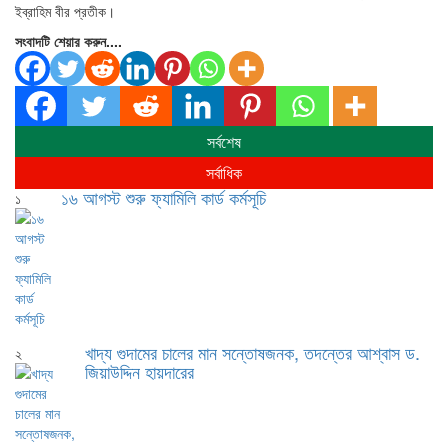
ইব্রাহিম বীর প্রতীক।
সংবাদটি শেয়ার করুন....
সর্বশেষ
সর্বাধিক
১৬ আগস্ট শুরু ফ্যামিলি কার্ড কর্মসূচি
১
খাদ্য গুদামের চালের মান সন্তোষজনক, তদন্তের আশ্বাস ড.
২
জিয়াউদ্দিন হায়দারের