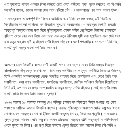
এই ব্য্যাপারে সকলে একমত কিনা জানতে চেয়ে নেতা-কর্মীদের ‘হ্যা’ সূচক জবাবের পর বিএনপি
মহাসচিব বলেন, চলেন আমরা সেই পথে এগিয়ে চলি। ৭ নভেম্বরের এই শপথ সফল হউক।
৭ নভেম্বরকে তাতপর্য্পূর্ণ দিন হিসেবে অভিহিত করে মির্জা ফখরুল বলেন, এই দিনটিতে
দ্বিতীয়বার আমরা আমাদের স্বাধীনতাকে সুসংহত করেছিলাম। ৭ নভেম্বর সিপাহী-জনতার
অভূতপূর্ব অভ্যুত্থানের মধ্য দিয়ে মুক্তিযুদ্ধের ঘোষক শহীদ প্রেসিডেন্ট জিয়াউর রহমানকে
বন্দিদশা থেকে বের করে নিয়ে এসে তারা এক নতুন ইতিহাস সৃষ্টি করা হয়েছিলো এবং সেই সঙ্গে
এক নতুন অধ্যায় সৃষ্টি হয়েছিলো সেটা ছিলো সত্যিকার অর্থে গণতান্ত্রিক বাংলাদেশ নির্মাণের,
একটি সুখী সমৃদ্ধ বাংলাদেশ তৈরি করবার।
আমাদের নেতা জিয়াউর রহমান সেই কাজটি মাত্র চার বছরের মধ্যে তিনি সমস্ত বিভক্ত
বাংলাদেশকে ঐক্যবদ্ধ করেছিলেন, তিনি বদ্ধ অর্থনীতি থেকে মুক্ত অর্থনীতি নিয়ে এসেছিলেন,
তিনি একদলীয় শাসনব্যবস্থা থেকে বহুদলীয় গণতন্ত্র নিয়ে এসেছিলেন এবং দেশে তিনি বাক
স্বাধীনতা, কথা বলার স্বাধীনতা, সংগঠনের স্বাধীনতা, মৌলিক অধিকার ফিরিয়ে দিয়েছিলেন।
তিনি এই অল্প সময়ের মধ্যে সমগ্রজাতিকে নতুন স্বপ্ন দেখিয়েছিলেন। সেই স্বপ্নটা হচ্ছে
একটা জাতি হিসেবে তৈরি হওয়ার স্বপ্ন।
১৯৭৫ সালের ১৫ অগাস্ট বঙ্গবন্ধু শেখ মজিবুর রহমান স্বপরিবারের নিহত হওয়ার পর সেনা
প্রধানের দায়িত্ব আসেন জিয়াউর রহমান। এরপর মুক্তিযুদ্ধে অন্যতম সেক্টর কমান্ডার খালেদ
মোশাররফের নেতৃত্বে সেনা বাহিনীতে একটি অভ্যুত্থান হয়, জিয়া হন গৃহবন্দী। ৭ নভেম্বর
মুক্তিযুদ্ধের আরেক সেক্টর কমান্ডার কর্নেল তাহেরের নেতৃত্বে পাল্টা অভ্যুত্থানে আটকাবস্থা
থেকে মুক্ত হন জিয়া। এর মধ্য দিয়ে ক্ষমতার কেন্দ্র বিন্দুতে চলে আসেন জিয়া।বিএনপি ৭