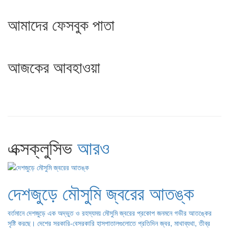
আমাদের ফেসবুক পাতা
আজকের আবহাওয়া
এক্সক্লুসিভ
আরও
দেশজুড়ে মৌসুমি জ্বরের আতঙ্ক
বর্তমানে দেশজুড়ে এক অদ্ভুত ও রহস্যময় মৌসুমি জ্বরের প্রকোপ জনমনে গভীর আতঙ্কের
সৃষ্টি করছে। দেশের সরকারি-বেসরকারি হাসপাতালগুলোতে প্রতিদিন জ্বর, মাথাব্যথা, তীব্র