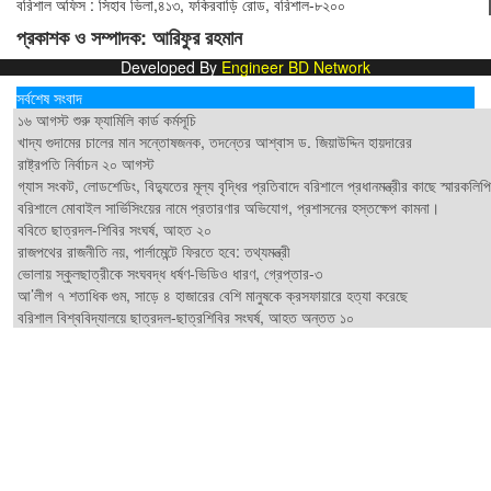
বরিশাল অফিস : সিহাব ভিলা,৪১৩, ফকিরবাড়ি রোড, বরিশাল-৮২০০
প্রকাশক ও সম্পাদক: আরিফুর রহমান
Developed By
Engineer BD Network
সর্বশেষ সংবাদ
১৬ আগস্ট শুরু ফ্যামিলি কার্ড কর্মসূচি
খাদ্য গুদামের চালের মান সন্তোষজনক, তদন্তের আশ্বাস ড. জিয়াউদ্দিন হায়দারের
রাষ্ট্রপতি নির্বাচন ২০ আগস্ট
গ্যাস সংকট, লোডশেডিং, বিদ্যুতের মূল্য বৃদ্ধির প্রতিবাদে বরিশালে প্রধানমন্ত্রীর কাছে স্মারকলিপি
বরিশালে মোবাইল সার্ভিসিংয়ের নামে প্রতারণার অভিযোগ, প্রশাসনের হস্তক্ষেপ কামনা।
ববিতে ছাত্রদল-শিবির সংঘর্ষ, আহত ২০
রাজপথের রাজনীতি নয়, পার্লামেন্টে ফিরতে হবে: তথ্যমন্ত্রী
ভোলায় স্কুলছাত্রীকে সংঘবদ্ধ ধর্ষণ-ভিডিও ধারণ, গ্রেপ্তার-৩
আ’লীগ ৭ শতাধিক গুম, সাড়ে ৪ হাজারের বেশি মানুষকে ক্রসফায়ারে হত্যা করেছে
বরিশাল বিশ্ববিদ্যালয়ে ছাত্রদল-ছাত্রশিবির সংঘর্ষ, আহত অন্তত ১০