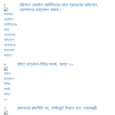
বরিশালে মোবাইল সার্ভিসিংয়ের নামে প্রতারণার অভিযোগ,
৫
প্রশাসনের হস্তক্ষেপ কামনা।
ববিতে ছাত্রদল-শিবির সংঘর্ষ, আহত ২০
৬
রাজপথের রাজনীতি নয়, পার্লামেন্টে ফিরতে হবে: তথ্যমন্ত্রী
৭