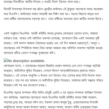
নভেম্বর দিবসটিকে ‘জাতীয় বিপ্লব ও সংহতি দিবস’ হিসেবে পালন করে।
দিবসটি উপলক্ষ্যে উপলক্ষে নয়া পল্টনে কেন্দ্রীয় কার্যালয়ে এই উন্মুক্ত আলোচনা সভার আয়োজন
করে বিএনপি। কার্যালয়ের সামনে অস্থায়ী মঞ্চ নির্মাণ করা হয়। সড়কে বিছানো মাদুরে বসে
নেতা-কর্মীরা আলোচকদের বক্তব্য শুনে। নেতা-কর্মীদের অনেকের হাতে জাতীয় পতাকা ছিলো।
একই অনুষ্ঠানে বিএনপির স্থায়ী কমিটির সদস্য খন্দকার মোশাররফ হোসেন বলেন, আজকে
বর্তমানে তারা আবার সেই অলিখিত বাকশাল চালাচ্ছে, বাংলাদেশে ঠিক একই অবস্থার সৃষ্টি
করেছে। তাই জনগন আজকে ঐক্যবদ্ধ হয়েছে এবং এই দিন আজকে গুরুত্বপূর্ণ। আসুন ৭
নভেম্বরের সেই স্পিরিটকে সামনে নিয়ে আমরা আজকে যারা অলিখিত বাকশাল প্রতিষ্ঠা করেছে
তাদেরকে হটিয়ে এদেশে গণতন্ত্র পুনরুদ্ধার করি।
মোশাররফ বলেন, ৭ নভেম্বরের মাধ্যমে জিয়াউর রহমান ক্ষমতায় এসে দেশে গণতন্ত্র প্রতিষ্ঠা
করেছেন, অর্থনৈতিক মুক্তি দিয়েছেন, দেশকে বিদেশে আন্তর্জাতিকভাবে সন্মানের স্থানে
নিয়েছেন। এই দেশকে আধুনিক ও উন্নত দেশ হিসেবে গড়ে তোলার জন্য তিনি বিপ্লব সাধন
করেছেন। তার পথ ধরে আজকে যে অর্থনৈতিক মুক্তি দিয়েছেন, আমাদের জাতি সত্ত্বার পরিচয়
দিয়েছেন সেই পথ ধরে বাংলাদেশ চলছে।
বিএনপির প্রচার সম্পাদক শহিদ উদ্দিন চৌধুরী এ্যানি ও সহ প্রচার সম্পাদক আমিরুল ইসলাম
খান আলিমের সঞ্চালনায় আলোচনা সভায় বিএনপির স্থায়ী কমিটির সদস্য মির্জা আব্বাস,
গয়েশ্বর চন্দ্র রায়, আবদুল মঈন খান, ইকবাল হাসান মাহমুদ টুকু, চেয়ারপারসনের উপদেষ্টা
কাউন্সিলের সদস্য আমান উল্লাহ আমান, আবদুস সালাম, কল্যাণ পার্টির চেয়ারম্যান সৈয়দ