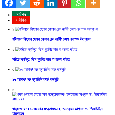
সর্বশেষ
সর্বাধিক
১
বরিশালে রিহ্যাব হেলথ কেয়ার এন্ড নার্সিং হোম এর শুভ উদ্বোধন
২
মরিচে স্বস্তি, ডিম-মুরগির দাম নাগালের বাইরে
৩
১৬ আগস্ট শুরু ফ্যামিলি কার্ড কর্মসূচি
৪
খাদ্য গুদামের চালের মান সন্তোষজনক, তদন্তের আশ্বাস ড. জিয়াউদ্দিন
হায়দারের