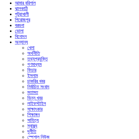
আমার বরিশাল
ঝালকাঠি
পটুয়াখালী
পিরোজপুর
বরগুনা
ভোলা
বিনোদন
অন্যান্য
খেলা
অর্থনীতি
তথ্যপ্রযুক্তি
গণমাধ্যম
ফিচার
ইসলাম
চাকরির খবর
নির্বাচিত সংবাদ
মতামত
ভিন্ন খবর
লাইফস্টাইল
সাক্ষাৎকার
শিক্ষাঙ্গন
সাহিত্য
স্বাস্থ্য
দূর্নীতি
স্পেশাল নিউজ