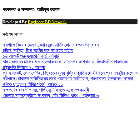
প্রকাশক ও সম্পাদক: আরিফুর রহমান
Developed By
Engineer BD Network
সর্বশেষ সংবাদ
বরিশালে রিহ্যাব হেলথ কেয়ার এন্ড নার্সিং হোম এর শুভ উদ্বোধন
মরিচে স্বস্তি, ডিম-মুরগির দাম নাগালের বাইরে
১৬ আগস্ট শুরু ফ্যামিলি কার্ড কর্মসূচি
খাদ্য গুদামের চালের মান সন্তোষজনক, তদন্তের আশ্বাস ড. জিয়াউদ্দিন হায়দারের
রাষ্ট্রপতি নির্বাচন ২০ আগস্ট
গ্যাস সংকট, লোডশেডিং, বিদ্যুতের মূল্য বৃদ্ধির প্রতিবাদে বরিশালে প্রধানমন্ত্রীর কাছে স্ম
বরিশালে মোবাইল সার্ভিসিংয়ের নামে প্রতারণার অভিযোগ, প্রশাসনের হস্তক্ষেপ কামনা।
ববিতে ছাত্রদল-শিবির সংঘর্ষ, আহত ২০
রাজপথের রাজনীতি নয়, পার্লামেন্টে ফিরতে হবে: তথ্যমন্ত্রী
ভোলায় স্কুলছাত্রীকে সংঘবদ্ধ ধর্ষণ-ভিডিও ধারণ, গ্রেপ্তার-৩