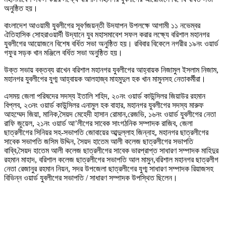
অনুষ্ঠিত হয়।
বাংলাদেশ আওয়ামী যুবলীগের সূবর্ণজয়ন্তী উদযাপন উপলক্ষে আগামী ১১ নভেম্বর
ঐতিহাসিক সোহরাওয়ার্দী উদ্যানে যুব মহাসমাবেশ সফল করার লক্ষ্যে বরিশাল মহানগর
যুবলীগের আয়োজনে বিশেষ বর্ধিত সভা অনুষ্ঠিত হয়। রবিবার বিকেলে নগরীর ১৯নং ওয়ার্ড
গফুর সড়ক খান মঞ্জিলে বর্ধিত সভা অনুষ্ঠিত হয়।
উক্ত সভায় বক্তব্য রাখেন বরিশাল মহানগর যুবলীগের আহ্বায়ক নিজামুল ইসলাম নিজাম,
মহানগর যুবলীগের যুগ্ম আহ্বায়ক আলহাজ্ব মাহমুদুল হক খান মামুনসহ নেতাকর্মীরা।
এসময় জেলা পরিষদের সদস্য ইতালি শহিদ, ২০নং ওয়ার্ড কাউন্সিলর জিয়াউর রহমান
বিপ্লব, ২৩নং ওয়ার্ড কাউন্সিলর এনামুল হক বাহার, মহানগর যুবলীগের সদস্য মারুফ
আহম্মেদ জিয়া, মানিক,সৈয়দ মেহেদী হাসান রোমান,রেজভি, ১৬নং ওয়ার্ড যুবলীগের নেতা
রাফি জুয়েল, ২১নং ওয়ার্ড আ’লীগের সাবেক সাংগঠনিক সম্পাদক রাজিব, জেলা
ছাত্রলীগের সিনিয়র সহ-সভাপতি জোবায়ের আব্দুল্লাহ জিন্নাহ, মহানগর ছাত্রলীগের
সাবেক সভাপতি জসিম উদ্দিন, সৈয়দ হাতেম আলী কলেজ ছাত্রলীগের সভাপতি
বাব্বি,সৈয়দ হাতেম আলী কলেজ ছাত্রলীগের সাবেক ভারপ্রাপ্ত সাধারণ সম্পাদক মাহিদুর
রহমান মাহাদ, বরিশাল কলেজ ছাত্রলীগের সভাপতি আল মামুন,বরিশাল মহানগর ছাত্রলীগ
নেতা রেজানুর রহমান নিয়ন, সদর উপজেলা ছাত্রলীগের যুগ্ম সাধারণ সম্পাদক রিয়াজসহ
বিভিন্ন ওয়ার্ড যুবলীগের সভাপতি / সাধারণ সম্পাদক উপস্থিত ছিলেন।