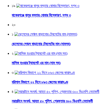
১৯
বাকেরগঞ্জে বালুর বস্তায় বোমার বিস্ফোরণ, দগ্ধ ৩
২০
১
ছেলেদের সে*ক্স বাড়ানোর টেবলেটের নাম (দামসহ)
২
মাসিক হওয়ার ট্যাবলেট এর নাম (দাম সহ)
৩
বরিশাল বিভাগে ২২ দিনে ৮৯৩ জেলের কারাদণ্ড
৪
নয়াপল্টনে সংঘর্ষ: আহত ৫০ পুলিশ, গ্রেফতার ৩০০ বিএনপি নেতাকর্মী