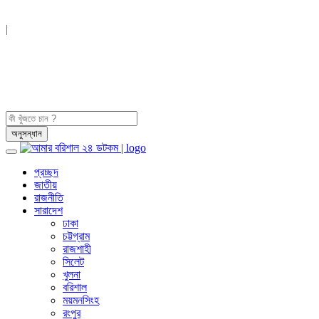
|
প্রচ্ছদ
জাতীয়
রাজনীতি
সারাদেশ
ঢাকা
চট্টগ্রাম
রাজশাহী
সিলেট
খুলনা
বরিশাল
ময়মনসিংহ
রংপুর