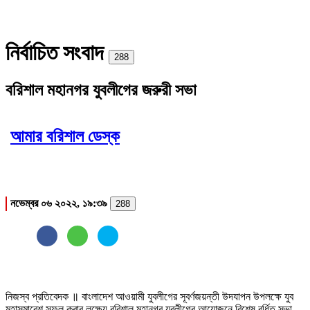
নির্বাচিত সংবাদ
Print
288
বরিশাল মহানগর যুবলীগের জরুরী সভা
আমার বরিশাল ডেস্ক
নভেম্বর ০৬ ২০২২, ১৯:৩৯
288
নিজস্ব প্রতিবেদক ॥ বাংলাদেশ আওয়ামী যুবলীগের সূবর্ণজয়ন্তী উদযাপন উপলক্ষে যুব
মহাসমাবেশ সফল করার লক্ষ্যে বরিশাল মহানগর যুবলীগের আয়োজনে বিশেষ বর্ধিত সভা