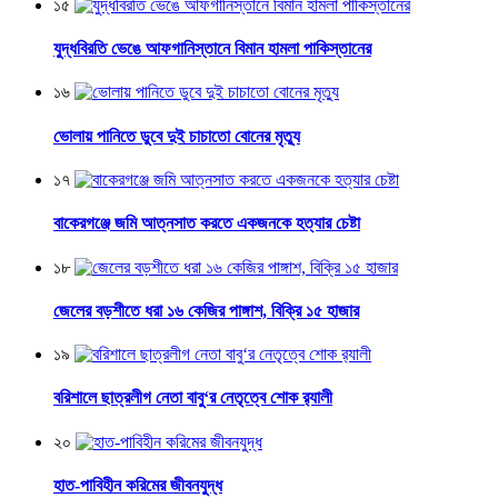
১৫
যুদ্ধবিরতি ভেঙে আফগানিস্তানে বিমান হামলা পাকিস্তানের
১৬
ভোলায় পানিতে ডুবে দুই চাচাতো বোনের মৃত্যু
১৭
বাকেরগঞ্জে জমি আত্নসাত করতে একজনকে হত্যার চেষ্টা
১৮
জেলের বড়শীতে ধরা ১৬ কেজির পাঙ্গাশ, বিক্রি ১৫ হাজার
১৯
বরিশালে ছাত্রলীগ নেতা বাবু‘র নেতৃত্বে শোক র‌্যালী
২০
হাত-পাবিহীন করিমের জীবনযুদ্ধ