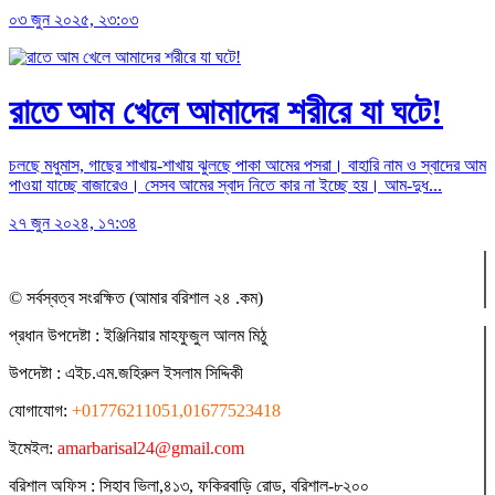
০৩ জুন ২০২৫, ২৩:০৩
রাতে আম খেলে আমাদের শরীরে যা ঘটে!
চলছে মধুমাস, গাছের শাখায়-শাখায় ঝুলছে পাকা আমের পসরা। বাহারি নাম ও স্বাদের আম
পাওয়া যাচ্ছে বাজারেও। সেসব আমের স্বাদ নিতে কার না ইচ্ছে হয়। আম-দুধ...
২৭ জুন ২০২৪, ১৭:৩৪
© সর্বস্বত্ব সংরক্ষিত (আমার বরিশাল ২৪ .কম)
প্রধান ‍উপদেষ্টা : ‍ইঞ্জিনিয়ার মাহফুজুল আলম মিঠু
উপদেষ্টা :
এইচ.এম.জহিরুল ইসলাম সিদ্দিকী
যোগাযোগ:
+01776211051,01677523418
ইমেইল:
amarbarisal24@gmail.com
বরিশাল অফিস : সিহাব ভিলা,৪১৩, ফকিরবাড়ি রোড, বরিশাল-৮২০০