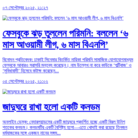
০৭ সেপ্টেম্বর ২০২৫, ২১:২৭
ফেসবুকে ঝড় তুললেন পরিমনি: বললেন ‘৬
মাস আওয়ামী লীগ, ৬ মাস বিএনপি’
বিনোদন প্রতিবেদক: ঢাকাই সিনেমার বিতর্কিত নায়িকা পরিমনি সামাজিক যোগাযোগমাধ্যম
ফেসবুকে আবারও সরাসরি মন্তব্য করেছেন। নাম উল্লেখ না করে কাউকে ‘পল্টিবাজ’ ও
‘সুবিধাবাদী’ হিসেবে কটাক্ষ করেছেন...
০৫ সেপ্টেম্বর ২০২৫, ২১:০২
জাদুঘরে রাখা হলো একটি কনডম
অনলাইন ডেস্ক: নেদারল্যান্ডসের একটি জাদুঘরে প্রদর্শিত হচ্ছে একটি বিরল উনিশ
শতকের কনডম। কনডমটির একটি বৈশিষ্ট্য হলো—এতে খোদাই করা রয়েছে তিনজন
ধর্মযাজকের সঙ্গে একজন নানের সঙ্গম...