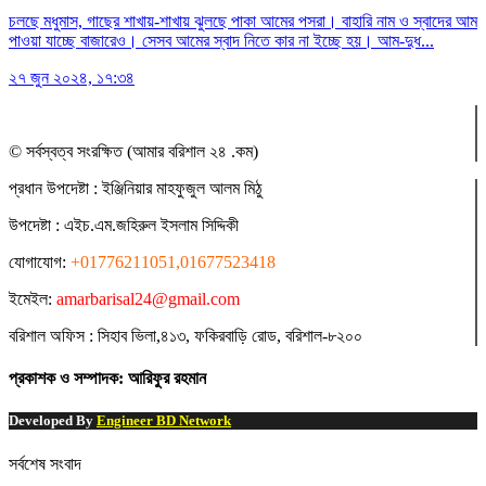
চলছে মধুমাস, গাছের শাখায়-শাখায় ঝুলছে পাকা আমের পসরা। বাহারি নাম ও স্বাদের আম
পাওয়া যাচ্ছে বাজারেও। সেসব আমের স্বাদ নিতে কার না ইচ্ছে হয়। আম-দুধ...
২৭ জুন ২০২৪, ১৭:৩৪
© সর্বস্বত্ব সংরক্ষিত (আমার বরিশাল ২৪ .কম)
প্রধান ‍উপদেষ্টা : ‍ইঞ্জিনিয়ার মাহফুজুল আলম মিঠু
উপদেষ্টা :
এইচ.এম.জহিরুল ইসলাম সিদ্দিকী
যোগাযোগ:
+01776211051,01677523418
ইমেইল:
amarbarisal24@gmail.com
বরিশাল অফিস : সিহাব ভিলা,৪১৩, ফকিরবাড়ি রোড, বরিশাল-৮২০০
প্রকাশক ও সম্পাদক: আরিফুর রহমান
Developed By
Engineer BD Network
সর্বশেষ সংবাদ