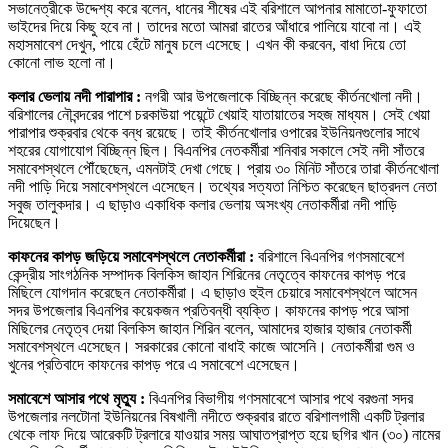
সভানেত্রীকে উদ্দেশ্য করে বলেন, ধানের শীষের এই বরিশালে আপনার মামাতো-ফুফাতো
ভাইদের দিয়ে কিছু হবে না। তাদের মতো আমরা রাতের আঁধারে পালিয়ে যাবো না। এই
মহাসমাবেশ দেখুন, পায়ে হেঁটে মানুষ চলে এসেছে। এখন কী করবেন, বাধা দিয়ে তো
কোনো লাভ হলো না।
কলার ভেলায় নদী পারাপার :
নগরী আর উপজেলাকে বিচ্ছিন্ন করেছে কীর্তনখোলা নদী।
বরিশালের নৌবন্দরের পাশে চরকাউয়া পয়েন্টে খেয়াই যাতায়াতের সহজ মাধ্যম। সেই খেয়া
পারাপার শুক্রবার থেকে বন্ধ রয়েছে। তাই কীর্তনখোলার ওপারের ইউনিয়নগুলোর সাথে
শহরের যোগাযোগ বিচ্ছিন্ন ছিল। বিএনপির নেতকর্মীরা শনিবার সকালে সেই নদী সাঁতরে
সমাবেশস্থলে পৌঁছেছেন, এমনটাই দেখা গেছে। প্রায় ৩০ মিনিট সাঁতরে তারা কীর্তনখোলা
নদী পাড়ি দিয়ে সমাবেশস্থলে এসেছেন। তথ্যের সত্যতা নিশ্চিত করেছেন ছাত্রদল নেতা
সবুজ তালুকদার। এ ছাড়াও একাধিক কলার ভেলায় অসংখ্য নেতাকর্মীরা নদী পাড়ি
দিয়েছেন।
কাফনের কাপড় জড়িয়ে সমাবেশস্থলে নেতাকর্মীরা :
বরিশালে বিএনপির গণসমাবেশে
কেন্দ্রীয় সাংগঠনিক সম্পাদক বিলকিস জাহান শিরিনের নেতৃত্বে কাফনের কাপড় পরে
মিছিলে যোগদান করেছেন নেতাকর্মীরা। এ ছাড়াও হুইল চেয়ারে সমাবেশস্থলে আসেন
সদর উপজেলার বিএনপির কয়েকজন প্রতিবন্ধী ব্যক্তি। কাফনের কাপড় পরে আসা
মিছিলের নেতৃত্ব দেয়া বিলকিস জাহান শিরিন বলেন, আমাদের হাজার হাজার নেতাকর্মী
সমাবেশস্থলে এসেছেন। সরকারের কোনো বাধাই কাজে আসেনি। নেতাকর্মীরা গুম ও
খুনের প্রতিবাদে কাফনের কাপড় পরে এ সমাবেশে এসেছেন।
সমাবেশে আসার পথে মৃত্যু :
বিএনপির বিভাগীয় গণসমাবেশে আসার পথে বরগুনা সদর
উপজেলার নলটোনা ইউনিয়নের বিষখালী নদীতে শুক্রবার রাতে বরিশালগামী একটি ট্রলার
থেকে লাফ দিয়ে আরেকটি ট্রলারে যাওয়ার সময় আঘাতপ্রাপ্ত হয়ে ছগির খান (৩০) নামের