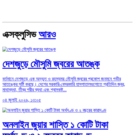
এক্সক্লুসিভ
আরও
দেশজুড়ে মৌসুমি জ্বরের আতঙ্ক
বর্তমানে দেশজুড়ে এক অদ্ভুত ও রহস্যময় মৌসুমি জ্বরের প্রকোপ জনমনে গভীর
আতঙ্কের সৃষ্টি করছে। দেশের সরকারি-বেসরকারি হাসপাতালগুলোতে প্রতিদিন জ্বর,
মাথাব্যথা, তীব্র শরীর ব্যথা এবং শ্বাসকষ্ট...
০৪ জুলাই ২০২৬, ১৩:০৫
অনলাইন জুয়ার শাস্তি ১ কোটি টাকা