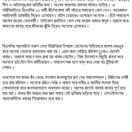
লীগ ও আইনশৃঙ্খলা বাহিনীর বাধা। অনেক জায়গায় হামলার ঘটনাও ঘটেছে। এ
পরিস্থিতিতে বিএনপির ২০ কর্মী কীর্তনখোলা নদী সাঁতরে সমাবেশে যোগ দেন। কয়েকজন
প্রতিবন্ধী হামাগুঁড়ি দিয়েও এসেছেন। হুইল চেয়ারেও এসেছেন অনেকে। হেঁটে সমাবেশে
আসেন কয়েক নেতাকর্মী। সাইকেল র‌্যালিতে যোগ দেয় কয়েক হাজার মানুষ। ড্রামে করে
কাফনের কাপড় পরে জীবনের ঝুঁকি নিয়েও অনেকে এসেছেন।
বিএনপির আলোচিত তরুণ নেতা ইঞ্জিনিয়ার ইশরাক হোসেনের গাড়িবহরে হামলা-ভাঙচুর
করে অনেক নেতাকে রক্তাক্ত করা হয়। এমন বাধা পেরিয়ে বরিশাল ঢুকেও মেলেনি
খাবার। অজানা কারণে বন্ধ রাখা হয় খাবার হোটেল। নিজ উদ্যোগে খিচুড়ি রান্না করে
অনেকে দুই-তিন দিন কাটিয়েছেন। সমাবেশ শুরু হলে বন্ধ করে দেয়া হয় ইন্টারনেট
সেবাও।
অবশেষে সব বাধার বাঁধ ভেঙে গতকাল জনসমুদ্রে রূপ নেয় সমাবেশস্থল। মিছিলের নগরী
হয়ে যায় বরিশাল। অনেকে রঙিন গেঞ্জি ও ক্যাপ পরে দলীয় ও জাতীয় পতাকা নিয়ে
শোভাযাত্রা করে জনসভাস্থলে অবস্থান করেন। আগের রাতেই কানায় কানায় পূর্ণ হয়ে
যায় মাঠ। বাধার বাঁধ ভাঙার খবর অল্প সময়ে নেট দুনিয়ায় ছড়িয়ে পড়ে। দেশ-বিদেশের
আন্তর্জাতিক খবরের শিরোনামও হয়ে যায়।