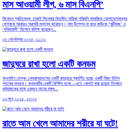
মাস আওয়ামী লীগ, ৬ মাস বিএনপি’
বিনোদন প্রতিবেদক: ঢাকাই সিনেমার বিতর্কিত নায়িকা পরিমনি সামাজিক যোগাযোগমাধ্যম
ফেসবুকে আবারও সরাসরি মন্তব্য করেছেন। নাম উল্লেখ না করে কাউকে ‘পল্টিবাজ’ ও
‘সুবিধাবাদী’ হিসেবে কটাক্ষ করেছেন...
০৫ সেপ্টেম্বর ২০২৫, ২১:০২
জাদুঘরে রাখা হলো একটি কনডম
অনলাইন ডেস্ক: নেদারল্যান্ডসের একটি জাদুঘরে প্রদর্শিত হচ্ছে একটি বিরল উনিশ
শতকের কনডম। কনডমটির একটি বৈশিষ্ট্য হলো—এতে খোদাই করা রয়েছে তিনজন
ধর্মযাজকের সঙ্গে একজন নানের সঙ্গম...
০৩ জুন ২০২৫, ২৩:০৩
রাতে আম খেলে আমাদের শরীরে যা ঘটে!