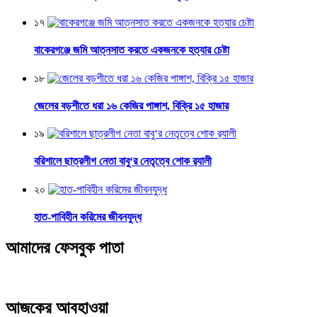
১৭
বাকেরগঞ্জে জমি আত্নসাত করতে একজনকে হত্যার চেষ্টা
১৮
জেলের বড়শীতে ধরা ১৬ কেজির পাঙ্গাশ, বিক্রি ১৫ হাজার
১৯
বরিশালে ছাত্রলীগ নেতা বাবু‘র নেতৃত্বে শোক র‌্যালী
২০
হাত-পাবিহীন করিমের জীবনযুদ্ধ
আমাদের ফেসবুক পাতা
আজকের আবহাওয়া