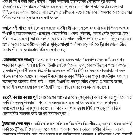
এক বিএনপি কর্মী মারা গেছেন। তিনি নলটোনা ইউনিয়নের মোস্তাকপুর বাজারে
ইলেকট্রিক ও মোবাইল সার্ভিসিং করতেন। ছগিরের চাচা পলাশ খান তথ্যের সত্যতা
নিশ্চিত করে বলেন, গুরুতর আঘাতপ্রাপ্ত ছগিরকে বরগুনা জেনারেল হাসপাতালে নেয়ার পর
চিকিৎসক তাকে মৃত বলে ঘোষণা করেন।
ড্রামে নদী পার :
বরিশালে সব ধরনের যাত্রীবাহী যান চলাচল বন্ধ থাকায় বিভিন্ন পন্থায়
বিএনপির সমাবেশস্থলে এসেছেন নেতাকর্মীরা। কেউ নৌকায়, আবার কেউ ট্রলারে চেপে
বরিশাল এসেছেন। আবার কেউবা ড্রামের ভেলায়ও নদী পারপার হয়েছেন। দুপুরে ড্রামের
ওপর ভেসে নেতাকর্মীদের নগরীর মুক্তিযোদ্ধা পার্ক সংলগ্ন নদীতে ট্রলার থেকে তীরে,
আবার তীর থেকে ট্রলারে উঠতে দেখা গেছে।
মোটরসাইকেল ভাঙচুর :
সমাবেশে যোগদান করতে আসা বিএনপির নেতাকর্মীদের ওপর
শুক্রবার সন্ধ্যায় হামলা চালিয়ে তিনটি মোটরসাইকেল ভাঙচুরের অভিযোগ পাওয়া গেছে।
হামলায় পটুয়াখালী জেলা বিএনপির আহ্বায়ক কমিটির সিনিয়র সদস্য শাহজাহান খানসহ
পাঁচজন আহত হয়েছেন। সদর উপজেলার বদরপুর ইউনিয়নের গাবুয়া বাসস্ট্যান্ড সংলগ্ন
মহাসড়কে হামলার ঘটনা ঘটে। জেলা বিএনপির সদস্য সচিব স্নেহাংশু সরকার বলেন,
ক্ষমতাসীন দলের লোকজন লাঠিসোঁটা নিয়ে পথরোধ করে এ হামলা করেছে।
রাতেই কানায় কানায় পূর্ণ :
সমাবেশের আগের রাতেই (শুক্রবার) কানায় কানায় পূর্ণ হয়ে যায়
নগরীর বঙ্গবন্ধু উদ্যান। গত ৩ নভেম্বর রাতের মতো শুক্রবার রাতেও নেতাকর্মীরা
সমাবেশের মাঠে অবস্থান করেছেন। রাতভর দফায় দফায় মিছিল ও স্লোগান দিয়ে
নেতাকর্মীরা সরগরম করে রাখেন সমাবেশস্থল।
ইন্টারনেট সেবা বন্ধ :
অনিবার্য কারণে বরিশালে বিএনপির বিভাগীয় মহাসমাবেশ শুরুর আগেই
নগরীতে ইন্টারনেট সেবা বন্ধ হয়ে যায়। গতকাল সকাল থেকে নগরীর বিভিন্ন এলাকায়
মোবাইলে ইন্টারনেট সেবা বন্ধ থাকার কথা জানিয়েছেন গ্রাহকরা। বরিশালের গণমাধ্যমকর্মী