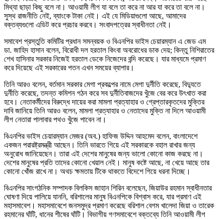
মিথ্যা ছাড়া কিছু বলে না। আওয়ামী লীগ যা বলে তা করে না আর যা করে তা বলে না।
সুস্থ রাজনীতি নেই, ব্যাংকে টাকা নেই। এই যে মিডিয়াগুলো আছে, আমাদের
বক্তব্যগুলো এডিট করে প্রচার করবে। সংবাদপত্রের স্বাধীনতা নেই।
সমাবেশ প্রস্তুতি কমিটির প্রধান সমন্বয়ক ও বিএনপির ভাইস চেয়ারম্যান এ জেড এম
ডা. জাহিদ হাসান বলেন, বিরোধী দল হরতাল কিংবা অবরোধের ডাক দেয়; কিন্তু নিশিরাতের
শেখ হাসিনার সরকার নিজেই হরতাল ডেকে নিজেদের বন্দি করেছে। যার মাধ্যমে প্রমাণ
করে দিয়েছে এই সরকারের পতন এখন সময়ের ব্যাপার।
তিনি আরও বলেন, বর্তমান সরকার মেগা প্রকল্পের নামে মেগা দুর্নীতি করেছে, বিদ্যুতে
দুর্নীতি করেছে, তদন্ত কমিশন গঠন করে সব দুর্নীতিবাজদের খুঁজে বের করে উৎখাত করা
হবে। নেতাকর্মীদের বিরুদ্ধে দায়ের করা মামলা প্রত্যাহার ও গ্রেপ্তারকৃতদের মুক্তির
দাবি জানিয়ে তিনি আরও বলেন, মামলা প্রত্যাহার ও নেতাদের মুক্তি না দিলে আওয়ামী
লীগ নেতারা পালাবার পথও খুঁজে পাবেন না।
বিএনপির ভাইস চেয়ারম্যান মেজর (অব.) হাফিজ উদ্দিন আহমেদ বলেন, বাংলাদেশে
একজন পরারষ্ট্রমন্ত্রী আছেন। তিনি ভারতে গিয়ে এই সরকারকে বহাল রাখার জন্য
অনুরোধ জানিয়েছেন। তারা এই দেশের মানুষের জন্য ভালো কোনো কাজ করছে না।
দেশের মানুষের প্রতি তাদের কোনো খেয়াল নেই। মানুষ কষ্টে আছে, না খেয়ে আছে তার
কোনো খোঁজ রাখে না। অথচ ক্ষমতায় টিকে থাকতে বিদেশে গিয়ে ধরনা দিচ্ছে।
বিএনপির সাংগঠনিক সম্পাদক বিলকিস জাহান শিরিন বলেছেন, জিয়াউর রহমান স্বাধীনতার
ঘোষণা দিয়ে পালিয়ে যাননি, বরিশালের মানুষ বিএনপিকে বিশ্বাস করে, যার প্রমাণ এই
মহাসমাবেশ। মহাসমাবেশে জনসমুদ্র প্রমাণ করেছে বরিশাল বেগম খালেদা জিয়া ও তারেক
রহমানের ঘাঁটি, ধানের শীষের ঘাঁটি। বিভাগীয় গণসমাবেশে বক্তব্যে তিনি আওয়ামী লীগ