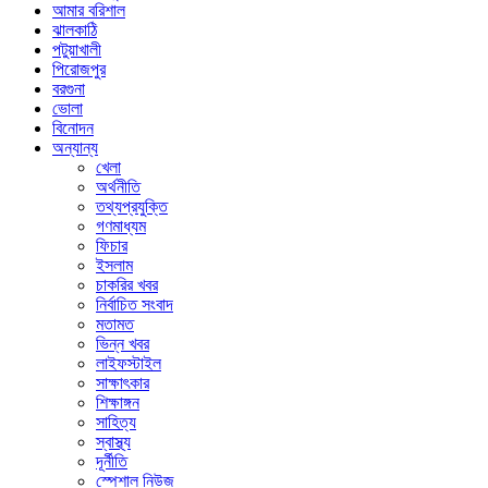
আমার বরিশাল
ঝালকাঠি
পটুয়াখালী
পিরোজপুর
বরগুনা
ভোলা
বিনোদন
অন্যান্য
খেলা
অর্থনীতি
তথ্যপ্রযুক্তি
গণমাধ্যম
ফিচার
ইসলাম
চাকরির খবর
নির্বাচিত সংবাদ
মতামত
ভিন্ন খবর
লাইফস্টাইল
সাক্ষাৎকার
শিক্ষাঙ্গন
সাহিত্য
স্বাস্থ্য
দূর্নীতি
স্পেশাল নিউজ