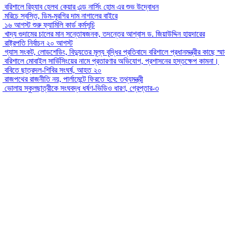
বরিশালে রিহ্যাব হেলথ কেয়ার এন্ড নার্সিং হোম এর শুভ উদ্বোধন
মরিচে স্বস্তি, ডিম-মুরগির দাম নাগালের বাইরে
১৬ আগস্ট শুরু ফ্যামিলি কার্ড কর্মসূচি
খাদ্য গুদামের চালের মান সন্তোষজনক, তদন্তের আশ্বাস ড. জিয়াউদ্দিন হায়দারের
রাষ্ট্রপতি নির্বাচন ২০ আগস্ট
গ্যাস সংকট, লোডশেডিং, বিদ্যুতের মূল্য বৃদ্ধির প্রতিবাদে বরিশালে প্রধানমন্ত্রীর কাছে স্ম
বরিশালে মোবাইল সার্ভিসিংয়ের নামে প্রতারণার অভিযোগ, প্রশাসনের হস্তক্ষেপ কামনা।
ববিতে ছাত্রদল-শিবির সংঘর্ষ, আহত ২০
রাজপথের রাজনীতি নয়, পার্লামেন্টে ফিরতে হবে: তথ্যমন্ত্রী
ভোলায় স্কুলছাত্রীকে সংঘবদ্ধ ধর্ষণ-ভিডিও ধারণ, গ্রেপ্তার-৩