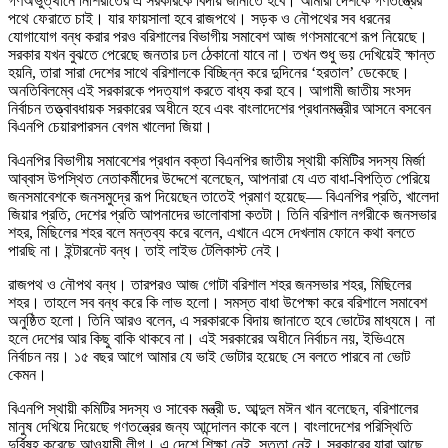
গণঅভুত্থানে নিশিরাতের এ সরকারকে বিদায় জানাতে হবে। আমারা দেশকে গণতন্ত্রের
পথে ফেরাতে চাই। যার ফায়সালা হবে রাজপথে। সড়ক ও নৌপথের সব ধরনের
যোগাযোগ বন্ধ করার পরও বরিশালের বিভাগীয় সমাবেশ আজ গণসমাবেশে রূপ নিয়েছে।
সরকার যখন বুঝতে পেরেছে জনতার ঢল ঠেকানো যাবে না। তখন শুধু ভয় দেখিয়েই ক্ষান্ত
হয়নি, তারা সারা দেশের সাথে বরিশালকে বিচ্ছিন্ন করে দুদিনের ‘হরতাল’ ডেকেছে।
অনতিবিলম্বে এই সরকারকে পদত্যাগ করতে বাধ্য করা হবে। আগামী জাতীয় সংসদ
নির্বাচন তত্ত্বাবধায়ক সরকারের অধীনে হবে এবং বাংলাদেশের প্রধানমন্ত্রীর আসনে বসবেন
বিএনপি চেয়ারপারসন বেগম খালেদা জিয়া।
বিএনপির বিভাগীয় সমাবেশের প্রধান বক্তা বিএনপির জাতীয় স্থায়ী কমিটির সদস্য মির্জা
আব্বাস উপস্থিত নেতাকর্মীদের উদ্দেশে বলেছেন, আপনারা যে এত বাধা-বিপত্তি পেরিয়ে
জনসমাবেশকে জনসমুদ্রে রূপ দিয়েছেন তাতেই প্রমাণ হয়েছে— বিএনপির প্রতি, খালেদা
জিয়ার প্রতি, দেশের প্রতি আপনাদের ভালোবাসা কতটা। তিনি বরিশাল নগরীকে জনসভার
শহর, মিছিলের শহর বলে মন্তব্য করে বলেন, এখানে এসে দেখলাম ফোনে কথা বলতে
পারছি না। ইন্টারনেট বন্ধ। তাই লাইভ টেলিকাস্ট নেই।
রাজপথ ও নৌপথ বন্ধ। তারপরও আজ গোটা বরিশাল শহর জনসভার শহর, মিছিলের
শহর। তাহলে সব বন্ধ করে কি লাভ হলো। সমস্ত বাধা উপেক্ষা করে বরিশালে সমাবেশ
অনুষ্ঠিত হলো। তিনি আরও বলেন, এ সরকারকে বিদায় জানাতে হবে ভোটের মাধ্যমে। না
হলে দেশের আর কিছু বাকি থাকবে না। এই সরকারের অধীনে নির্বাচন নয়, ইভিএমে
নির্বাচন নয়। ১৫ বছর আগে আমার যে ভাই ভোটার হয়েছে সে বলতে পারবে না ভোট
কেমন।
বিএনপি স্থায়ী কমিটির সদস্য ও সাবেক মন্ত্রী ড. আব্দুল মঈন খান বলেছেন, বরিশালের
মানুষ দেখিয়ে দিয়েছে গণতন্ত্রের জন্য আন্দোলন কাকে বলে। বাংলাদেশের পরিস্থিতি
দুর্বিষহ করেছে আওয়ামী লীগ। এ দেশে শিক্ষা নেই, সততা নেই। সরকারের যারা আছে