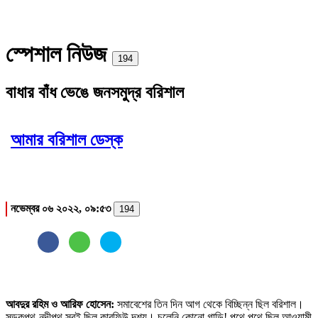
স্পেশাল নিউজ
Print
194
বাধার বাঁধ ভেঙে জনসমুদ্র বরিশাল
আমার বরিশাল ডেস্ক
নভেম্বর ০৬ ২০২২, ০৯:৫৩
194
আবদুর রহিম ও আরিফ হোসেন:
সমাবেশের তিন দিন আগ থেকে বিচ্ছিন্ন ছিল বরিশাল।
সড়কপথ-নদীপথ সবই ছিল কারফিউ দৃশ্য। চলেনি কোনো গাড়ি! পথে পথে ছিল আওয়ামী