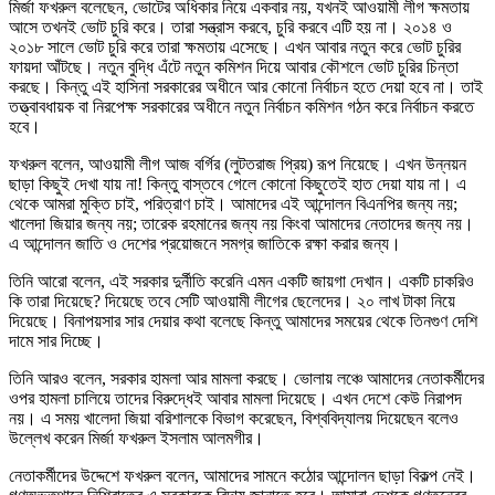
মির্জা ফখরুল বলেছেন, ভোটের অধিকার নিয়ে একবার নয়, যখনই আওয়ামী লীগ ক্ষমতায়
আসে তখনই ভোট চুরি করে। তারা সন্ত্রাস করবে, চুরি করবে এটি হয় না। ২০১৪ ও
২০১৮ সালে ভোট চুরি করে তারা ক্ষমতায় এসেছে। এখন আবার নতুন করে ভোট চুরির
ফায়দা আঁটছে। নতুন বুদ্ধি এঁটে নতুন কমিশন দিয়ে আবার কৌশলে ভোট চুরির চিন্তা
করছে। কিন্তু এই হাসিনা সরকারের অধীনে আর কোনো নির্বাচন হতে দেয়া হবে না। তাই
তত্ত্বাবধায়ক বা নিরপেক্ষ সরকারের অধীনে নতুন নির্বাচন কমিশন গঠন করে নির্বাচন করতে
হবে।
ফখরুল বলেন, আওয়ামী লীগ আজ বর্গির (লুটতরাজ প্রিয়) রূপ নিয়েছে। এখন উন্নয়ন
ছাড়া কিছুই দেখা যায় না! কিন্তু বাস্তবে গেলে কোনো কিছুতেই হাত দেয়া যায় না। এ
থেকে আমরা মুক্তি চাই, পরিত্রাণ চাই। আমাদের এই আন্দোলন বিএনপির জন্য নয়;
খালেদা জিয়ার জন্য নয়; তারেক রহমানের জন্য নয় কিংবা আমাদের নেতাদের জন্য নয়।
এ আন্দোলন জাতি ও দেশের প্রয়োজনে সমগ্র জাতিকে রক্ষা করার জন্য।
তিনি আরো বলেন, এই সরকার দুর্নীতি করেনি এমন একটি জায়গা দেখান। একটি চাকরিও
কি তারা দিয়েছে? দিয়েছে তবে সেটি আওয়ামী লীগের ছেলেদের। ২০ লাখ টাকা নিয়ে
দিয়েছে। বিনাপয়সার সার দেয়ার কথা বলেছে কিন্তু আমাদের সময়ের থেকে তিনগুণ দেশি
দামে সার দিচ্ছে।
তিনি আরও বলেন, সরকার হামলা আর মামলা করছে। ভোলায় লঞ্চে আমাদের নেতাকর্মীদের
ওপর হামলা চালিয়ে তাদের বিরুদ্ধেই আবার মামলা দিয়েছে। এখন দেশে কেউ নিরাপদ
নয়। এ সময় খালেদা জিয়া বরিশালকে বিভাগ করেছেন, বিশ্ববিদ্যালয় দিয়েছেন বলেও
উল্লেখ করেন মির্জা ফখরুল ইসলাম আলমগীর।
নেতাকর্মীদের উদ্দেশে ফখরুল বলেন, আমাদের সামনে কঠোর আন্দোলন ছাড়া বিকল্প নেই।