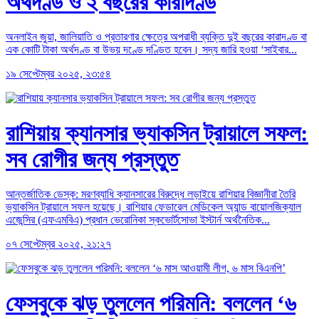
অর্থদণ্ড ও ২ বছরের কারাদণ্ড
অনলাইন জুয়া, জালিয়াতি ও প্রতারণার ক্ষেত্রে অপরাধী ব্যক্তি দুই বছরের কারাদণ্ড বা
এক কোটি টাকা অর্থদণ্ড বা উভয় দণ্ডে দণ্ডিত হবেন। সদ্য জারি হওয়া ‘সাইবার...
১৯ সেপ্টেম্বর ২০২৫, ২৩:৫৪
রাশিয়ায় ক্যানসার ভ্যাকসিন ট্রায়ালে সফল:
সব রোগীর জন্য প্রস্তুত
আন্তর্জাতিক ডেস্ক: মরণব্যাধি ক্যানসারের বিরুদ্ধে লড়াইয়ে রাশিয়ার বিজ্ঞানীরা তৈরি
ভ্যাকসিন ট্রায়ালে সফল হয়েছে। রাশিয়ার ফেডারেল মেডিকেল অ্যান্ড বায়োলজিক্যাল
এজেন্সির (এফএমবিএ) প্রধান ভেরোনিকা স্কভোর্টসোভা ইস্টার্ন অর্থনৈতিক...
০৭ সেপ্টেম্বর ২০২৫, ২১:২৭
ফেসবুকে ঝড় তুললেন পরিমনি: বললেন ‘৬