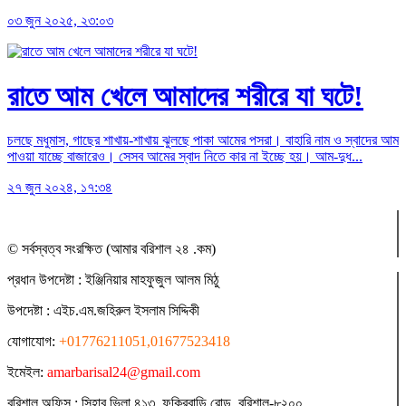
০৩ জুন ২০২৫, ২৩:০৩
রাতে আম খেলে আমাদের শরীরে যা ঘটে!
চলছে মধুমাস, গাছের শাখায়-শাখায় ঝুলছে পাকা আমের পসরা। বাহারি নাম ও স্বাদের আম
পাওয়া যাচ্ছে বাজারেও। সেসব আমের স্বাদ নিতে কার না ইচ্ছে হয়। আম-দুধ...
২৭ জুন ২০২৪, ১৭:৩৪
© সর্বস্বত্ব সংরক্ষিত (আমার বরিশাল ২৪ .কম)
প্রধান ‍উপদেষ্টা : ‍ইঞ্জিনিয়ার মাহফুজুল আলম মিঠু
উপদেষ্টা :
এইচ.এম.জহিরুল ইসলাম সিদ্দিকী
যোগাযোগ:
+01776211051,01677523418
ইমেইল:
amarbarisal24@gmail.com
বরিশাল অফিস : সিহাব ভিলা,৪১৩, ফকিরবাড়ি রোড, বরিশাল-৮২০০