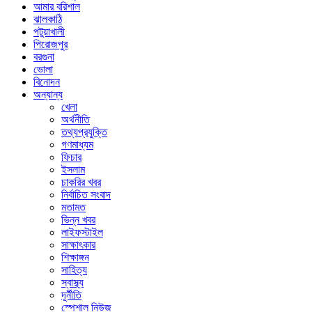
আমার বরিশাল
ঝালকাঠি
পটুয়াখালী
পিরোজপুর
বরগুনা
ভোলা
বিনোদন
অন্যান্য
খেলা
অর্থনীতি
তথ্যপ্রযুক্তি
গণমাধ্যম
ফিচার
ইসলাম
চাকরির খবর
নির্বাচিত সংবাদ
মতামত
ভিন্ন খবর
লাইফস্টাইল
সাক্ষাৎকার
শিক্ষাঙ্গন
সাহিত্য
স্বাস্থ্য
দূর্নীতি
স্পেশাল নিউজ