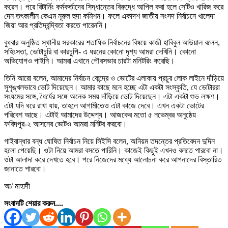
করেন। পরে রিটার্নিং কর্মকর্তাদের সিদ্ধান্তের বিরুদ্ধে আপিল করা হলে সেটিও খারিজ করে
দেন তৎকালীন কেএম নূরুল হুদা কমিশন। ফলে একাদশ জাতীয় সংসদ নির্বাচনে খালেদা
জিয়া আর প্রতিদ্বন্দ্বিতা করতে পারেননি।
বুধবার অনুষ্ঠিত স্থানীয় সরকারের শতাধিক নির্বাচনের বিষয়ে কাজী হাবিবুল আউয়াল বলেন,
সহিংসতা, ভোটাচুরি বা কারচুপি- এ ধরনের কোনো দৃশ্য আমরা দেখিনি। কোনো
অভিযোগও পাইনি। আমরা এখানে পৌরসভার চারটা মনিটরিং করেছি।
তিনি আরো বলেন, আমাদের নির্বাচন কেন্দ্রে ও ভোটের এলাকায় প্রচুর লোক লাইনে দাঁড়িয়ে
সুশৃঙ্খলভাবে ভোট দিয়েছেন। আমার কাছে মনে হচ্ছে এটা একটা সংস্কৃতি, যে ভোটাররা
সংযমের সঙ্গে, ধৈর্যের সঙ্গে অনেক সময় দাঁড়িয়ে ভোট দিয়েছেন। এটা একটা শুভ লক্ষণ।
এটা যদি ধরে রাখা যায়, তাহলে আগামীতেও এটা কাজে দেবে। এখন একটা ভোটের
পরিবেশ আছে। এটাই আমাদের উদ্দেশ্য। আজকের মতো ৫ নভেম্বর অনুষ্ঠেয়
ফরিদপুর-২ আসনের ভোটও আমরা মনিটর করবো।
গাইবান্ধার বন্ধ ঘোষিত নির্বাচন নিয়ে সিইসি বলেন, অনিয়ম তদন্তের প্রতিবেদন দুদিন
হলো পেয়েছি। ওটা নিয়ে আমরা বসতে পারিনি। কাজেই কিছুই এখনও বলতে পারবো না।
ওটা আলাদা করে দেখতে হবে। পরে নিজেদের মধ্যে আলোচনা করে আপনাদের বিস্তারিত
জানাতে পারবো।
আ/ মাহাদী
সংবাদটি শেয়ার করুন....