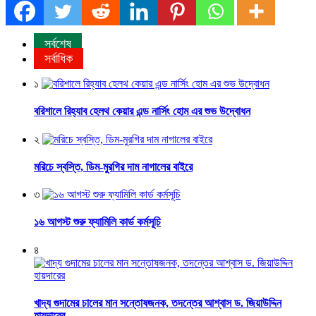
সর্বশেষ
সর্বাধিক
১
বরিশালে রিহ্যাব হেলথ কেয়ার এন্ড নার্সিং হোম এর শুভ উদ্বোধন
২
মরিচে স্বস্তি, ডিম-মুরগির দাম নাগালের বাইরে
৩
১৬ আগস্ট শুরু ফ্যামিলি কার্ড কর্মসূচি
৪
খাদ্য গুদামের চালের মান সন্তোষজনক, তদন্তের আশ্বাস ড. জিয়াউদ্দিন
হায়দারের