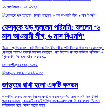
০৭ সেপ্টেম্বর ২০২৫, ২১:২৭
ফেসবুকে ঝড় তুললেন পরিমনি: বললেন ‘৬
মাস আওয়ামী লীগ, ৬ মাস বিএনপি’
বিনোদন প্রতিবেদক: ঢাকাই সিনেমার বিতর্কিত নায়িকা পরিমনি সামাজিক যোগাযোগমাধ্যম
ফেসবুকে আবারও সরাসরি মন্তব্য করেছেন। নাম উল্লেখ না করে কাউকে ‘পল্টিবাজ’ ও
‘সুবিধাবাদী’ হিসেবে কটাক্ষ করেছেন...
০৫ সেপ্টেম্বর ২০২৫, ২১:০২
জাদুঘরে রাখা হলো একটি কনডম
অনলাইন ডেস্ক: নেদারল্যান্ডসের একটি জাদুঘরে প্রদর্শিত হচ্ছে একটি বিরল উনিশ
শতকের কনডম। কনডমটির একটি বৈশিষ্ট্য হলো—এতে খোদাই করা রয়েছে তিনজন
ধর্মযাজকের সঙ্গে একজন নানের সঙ্গম...