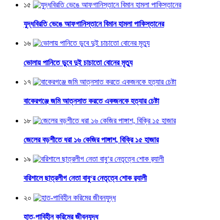
১৫
যুদ্ধবিরতি ভেঙে আফগানিস্তানে বিমান হামলা পাকিস্তানের
১৬
ভোলায় পানিতে ডুবে দুই চাচাতো বোনের মৃত্যু
১৭
বাকেরগঞ্জে জমি আত্নসাত করতে একজনকে হত্যার চেষ্টা
১৮
জেলের বড়শীতে ধরা ১৬ কেজির পাঙ্গাশ, বিক্রি ১৫ হাজার
১৯
বরিশালে ছাত্রলীগ নেতা বাবু‘র নেতৃত্বে শোক র‌্যালী
২০
হাত-পাবিহীন করিমের জীবনযুদ্ধ