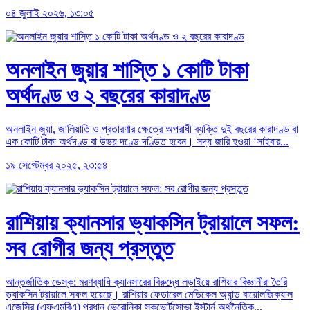
০৪ জুলাই ২০২৬, ১৩:০৫
অনলাইন জুয়ার শাস্তি ১ কোটি টাকা
অর্থদণ্ড ও ২ বছরের কারাদণ্ড
অনলাইন জুয়া, জালিয়াতি ও প্রতারণার ক্ষেত্রে অপরাধী ব্যক্তি দুই বছরের কারাদণ্ড বা
এক কোটি টাকা অর্থদণ্ড বা উভয় দণ্ডে দণ্ডিত হবেন। সদ্য জারি হওয়া ‘সাইবার...
১৯ সেপ্টেম্বর ২০২৫, ২৩:৫৪
রাশিয়ায় ক্যানসার ভ্যাকসিন ট্রায়ালে সফল:
সব রোগীর জন্য প্রস্তুত
আন্তর্জাতিক ডেস্ক: মরণব্যাধি ক্যানসারের বিরুদ্ধে লড়াইয়ে রাশিয়ার বিজ্ঞানীরা তৈরি
ভ্যাকসিন ট্রায়ালে সফল হয়েছে। রাশিয়ার ফেডারেল মেডিকেল অ্যান্ড বায়োলজিক্যাল
এজেন্সির (এফএমবিএ) প্রধান ভেরোনিকা স্কভোর্টসোভা ইস্টার্ন অর্থনৈতিক...