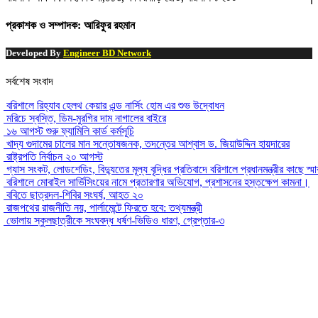
প্রকাশক ও সম্পাদক: আরিফুর রহমান
Developed By
Engineer BD Network
সর্বশেষ সংবাদ
বরিশালে রিহ্যাব হেলথ কেয়ার এন্ড নার্সিং হোম এর শুভ উদ্বোধন
মরিচে স্বস্তি, ডিম-মুরগির দাম নাগালের বাইরে
১৬ আগস্ট শুরু ফ্যামিলি কার্ড কর্মসূচি
খাদ্য গুদামের চালের মান সন্তোষজনক, তদন্তের আশ্বাস ড. জিয়াউদ্দিন হায়দারের
রাষ্ট্রপতি নির্বাচন ২০ আগস্ট
গ্যাস সংকট, লোডশেডিং, বিদ্যুতের মূল্য বৃদ্ধির প্রতিবাদে বরিশালে প্রধানমন্ত্রীর কাছে স্ম
বরিশালে মোবাইল সার্ভিসিংয়ের নামে প্রতারণার অভিযোগ, প্রশাসনের হস্তক্ষেপ কামনা।
ববিতে ছাত্রদল-শিবির সংঘর্ষ, আহত ২০
রাজপথের রাজনীতি নয়, পার্লামেন্টে ফিরতে হবে: তথ্যমন্ত্রী
ভোলায় স্কুলছাত্রীকে সংঘবদ্ধ ধর্ষণ-ভিডিও ধারণ, গ্রেপ্তার-৩