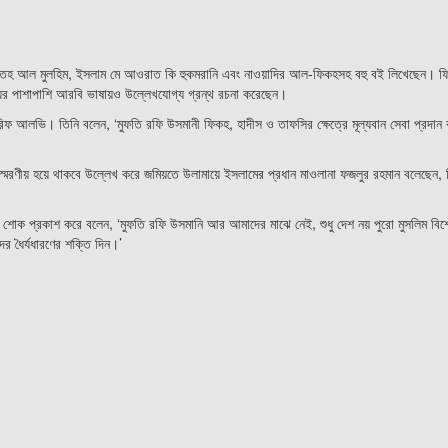
হ আল মুলহিম, ইসলাম মে আওরাত কি হুকমরানি এবং নাওয়াদির আল-ফিকহসহ বহু বই লিখেছেন। ফি
ইয়ের পাশাপাশি আরবি ভাষায়ও উল্লেখযোগ্য গ্রন্থ রচনা করেছেন।
িফ আলভি। তিনি বলেন, ‘মুফতি রফি উসমানী ফিকহ, হাদীস ও তাফসির ক্ষেত্রে মূল্যবান সেবা প্রদা
ন স্মরণীয় হয়ে থাকবে উল্লেখ করে জমিয়তে উলামায়ে ইসলামের প্রধান মাওলানা ফজলুর রহমান বলেছেন, 
োক প্রকাশ করে বলেন, ‘মুফতি রফি উসমানি আর আমাদের মাঝে নেই, শুধু দেশ নয় পুরো মুসলিম বিশ্
ের ধৈর্যধারণের শক্তি দিন।’