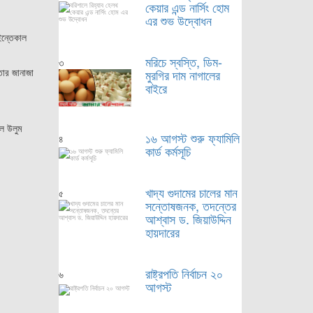
কেয়ার এন্ড নার্সিং হোম
এর শুভ উদ্বোধন
ইন্তেকাল
মরিচে স্বস্তি, ডিম-
৩
তার জানাজা
মুরগির দাম নাগালের
বাইরে
ুল উলুম
১৬ আগস্ট শুরু ফ্যামিলি
৪
কার্ড কর্মসূচি
খাদ্য গুদামের চালের মান
৫
সন্তোষজনক, তদন্তের
আশ্বাস ড. জিয়াউদ্দিন
হায়দারের
রাষ্ট্রপতি নির্বাচন ২০
৬
আগস্ট