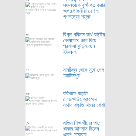
সফলতাকে কুক্ষীগত করার
অপচেষ্টাকারীরা দেশ ও
গণতন্ত্রের শত্রু’
বিপুল পরিমান অর্থ রাষ্ট্রীয়
১৬
কোষাগারে জমা দিয়ে
প্রশংসা কুড়িয়েছেন
ইউএনও
মানচিত্র থেকে মুছে গেল
১৭
‘আমিনপুর’
বরিশালে বাড়তি
১৮
লোডশেডিং,গ্রাহকের
মাথায় বাড়তি বিলের বোঝা
এতিম শিক্ষার্থীদের পাশে
১৯
থাকার আশ্বাস দিলেন
এমপি সরোয়ার