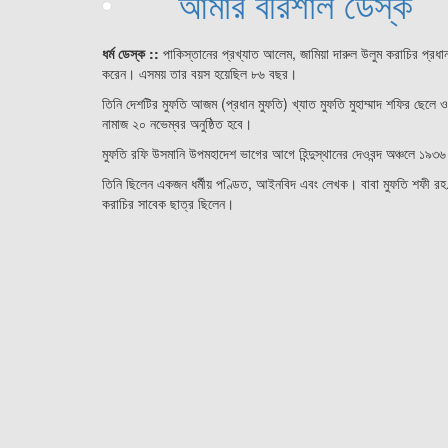
আমার বরিশাল ডেস্ক
ধর্ম ডেস্ক ::
পাকিস্তানের প্রখ্যাত আলেম, জামিয়া দারুল উলুম করাচির প্রধা
করেন। এসময় তার বয়স হয়েছিল ৮৬ বছর।
তিনি দেশটির মুফতি আজম (প্রধান মুফতি) খ্যাত মুফতি মুহাম্মাদ শফির ছেলে
নামাজ ২০ নভেম্বর অনুষ্ঠিত হবে।
মুফতি রফি উসমানি উপমহাদেশ ভাগের আগে হিন্দুস্থানের দেওবন্দ অঞ্চলে ১৯৩৬
তিনি ছিলেন একজন ধর্মীয় পণ্ডিত, আইনবিদ এবং লেখক। বাবা মুফতি শফী রহ.-এ
করাচির সাবেক ছাত্র ছিলেন।