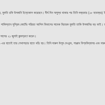
ন, মুফতি রফি উসমানি ইন্তেকাল করেছেন। দীর্ঘ দিন অসুস্থ থাকার পর তিনি শুক্রবার (১৮ নভেম্বর) 
 ও পাকিস্তান সুপ্রিম কোর্টের শরিয়ত আপিল বিভাগের সাবেক বিচারক মুফতি তাকি উসমানির বড় ভাই। 
 সালের ২১ জুলাই জন্মগ্রহণ করেন।
র হাতেই তার লেখাপড়ার হাতে খড়ি হয়। তিনি দারুল উলূম দেওবন্দ, পাঞ্জাব বিশ্ববিদ্যালয় এবং দার