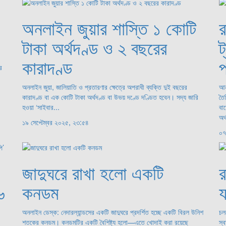
অনলাইন জুয়ার শাস্তি ১ কোটি
র
টাকা অর্থদণ্ড ও ২ বছরের
ট
কারাদণ্ড
প
র
অনলাইন জুয়া, জালিয়াতি ও প্রতারণার ক্ষেত্রে অপরাধী ব্যক্তি দুই বছরের
আন্
কারাদণ্ড বা এক কোটি টাকা অর্থদণ্ড বা উভয় দণ্ডে দণ্ডিত হবেন। সদ্য জারি
তৈ
হওয়া ‘সাইবার...
বা
অর
১৯ সেপ্টেম্বর ২০২৫, ২৩:৫৪
০৭
জাদুঘরে রাখা হলো একটি
৬
কনডম
য
অনলাইন ডেস্ক: নেদারল্যান্ডসের একটি জাদুঘরে প্রদর্শিত হচ্ছে একটি বিরল উনিশ
চল
শতকের কনডম। কনডমটির একটি বৈশিষ্ট্য হলো—এতে খোদাই করা রয়েছে
স্