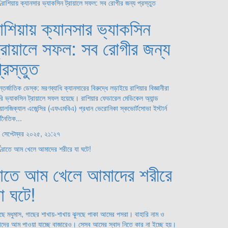
াশিয়ায় ক্যানসার ভ্যাকসিন
্রায়ালে সফল: সব রোগীর জন্য
্রস্তুত
তর্জাতিক ডেস্ক: মরণব্যাধি ক্যানসারের বিরুদ্ধে লড়াইয়ে রাশিয়ার বিজ্ঞানীরা
রি ভ্যাকসিন ট্রায়ালে সফল হয়েছে। রাশিয়ার ফেডারেল মেডিকেল অ্যান্ড
য়োলজিক্যাল এজেন্সির (এফএমবিএ) প্রধান ভেরোনিকা স্কভোর্টসোভা ইস্টার্ন
্থনৈতিক...
 সেপ্টেম্বর ২০২৫, ২১:২৭
রাতে আম খেলে আমাদের শরীরে
া ঘটে!
ছে মধুমাস, গাছের শাখায়-শাখায় ঝুলছে পাকা আমের পসরা। বাহারি নাম ও
বাদের আম পাওয়া যাচ্ছে বাজারেও। সেসব আমের স্বাদ নিতে কার না ইচ্ছে হয়।