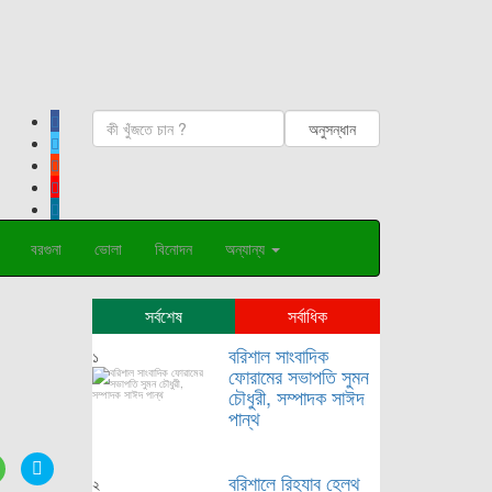
বরগুনা
ভোলা
বিনোদন
অন্যান্য
সর্বশেষ
সর্বাধিক
বরিশাল সাংবাদিক
১
ফোরামের সভাপতি সুমন
চৌধুরী, সম্পাদক সাঈদ
পান্থ
বরিশালে রিহ্যাব হেলথ
২