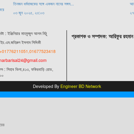
তিনজন ধর্মযাজকের সঙ্গে একজন নানের সঙ্গম...
আম
করে
০৩ জুন ২০২৫, ২৩:০৩
২৭
ষ্টা : ‍ইঞ্জিনিয়ার মাহফুজুল আলম মিঠু
প্রকাশক ও সম্পাদক: আরিফুর রহমান
ইচ.এম.জহিরুল ইসলাম সিদ্দিকী
+01776211051,01677523418
marbarisal24@gmail.com
িস : সিহাব ভিলা,৪১৩, ফকিরবাড়ি রোড,
০০
Developed By
Engineer BD Network
ারের