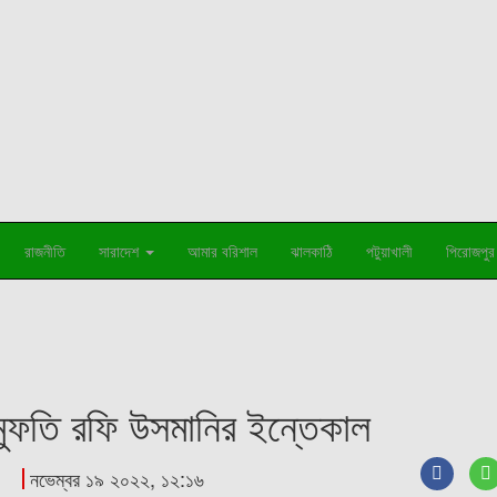
রাজনীতি
সারাদেশ
আমার বরিশাল
ঝালকাঠি
পটুয়াখালী
পিরোজপুর
মুফতি রফি উসমানির ইন্তেকাল
নভেম্বর ১৯ ২০২২, ১২:১৬