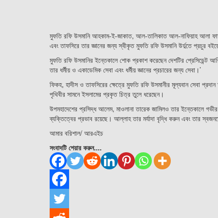
মুফতি রফি উসমানি আহকাম-ই-জাকাত, আল-তালিকাত আল-নাফিয়াহ আলা ফাত
এবং তাফসিরে তার জ্ঞানের জন্য স্বীকৃত মুফতি রফি উসমানি উর্দুতে প্রচুর ব
মুফতি রফি উসমানির ইন্তেকালে শোক প্রকাশ করেছেন দেশটির প্রেসিডেন্ট আর
তার ধর্মীয় ও একাডেমিক সেবা এবং ধর্মীয় জ্ঞানের প্রচারের জন্য সেবা।’
ফিকহ, হাদীস ও তাফসিরের ক্ষেত্রে মুফতি রফি উসমানীর মূল্যবান সেবা প্রদা
পৃথিবীর সামনে ইসলামের প্রকৃত চিত্র তুলে ধরেছেন।
উপমহাদেশের প্রসিদ্ধ আলেম, মাওলানা তারেক জামিলও তার ইন্তেকালে গভীর শ
ব্যক্তিত্বের প্রভাব রয়েছে। আল্লাহ তার মর্যাদা বৃদ্ধি করুন এবং তার স্বজনদ
আমার বরিশাল/ আরএইচ
সংবাদটি শেয়ার করুন....