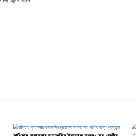
দলের আনন্দ মিছিল –
রাশিয়ায় ক্যানসার ভ্যাকসিন ট্রায়ালে সফল: সব রোগীর