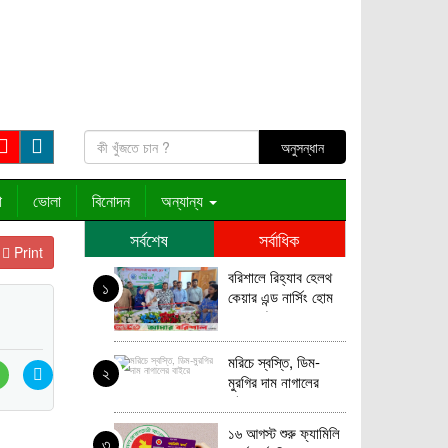
া
ভোলা
বিনোদন
অন্যান্য
সর্বশেষ
সর্বাধিক
Print
বরিশালে রিহ্যাব হেলথ
১
কেয়ার এন্ড নার্সিং হোম
এর শুভ উদ্বোধন
মরিচে স্বস্তি, ডিম-
২
মুরগির দাম নাগালের
বাইরে
১৬ আগস্ট শুরু ফ্যামিলি
৩