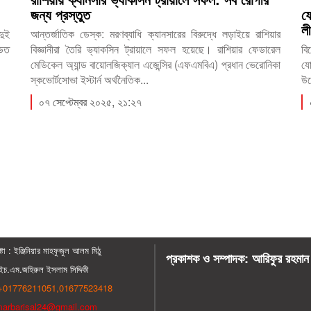
জন্য প্রস্তুত
ফ
ল
দুই
আন্তর্জাতিক ডেস্ক: মরণব্যাধি ক্যানসারের বিরুদ্ধে লড়াইয়ে রাশিয়ার
ডিত
বিজ্ঞানীরা তৈরি ভ্যাকসিন ট্রায়ালে সফল হয়েছে। রাশিয়ার ফেডারেল
বি
মেডিকেল অ্যান্ড বায়োলজিক্যাল এজেন্সির (এফএমবিএ) প্রধান ভেরোনিকা
যো
স্কভোর্টসোভা ইস্টার্ন অর্থনৈতিক...
উল
০৭ সেপ্টেম্বর ২০২৫, ২১:২৭
্টা : ‍ইঞ্জিনিয়ার মাহফুজুল আলম মিঠু
প্রকাশক ও সম্পাদক: আরিফুর রহমান
চ.এম.জহিরুল ইসলাম সিদ্দিকী
01776211051,01677523418
arbarisal24@gmail.com