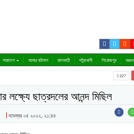
সারাদেশ
আমার বরিশাল
ঝালকাঠি
পটুয়াখালী
পিরোজপুর
বরগুন
227
 লক্ষ্যে ছাত্রদলের আনন্দ মিছিল
নভেম্বর ০৪ ২০২২, ২১:৪৪