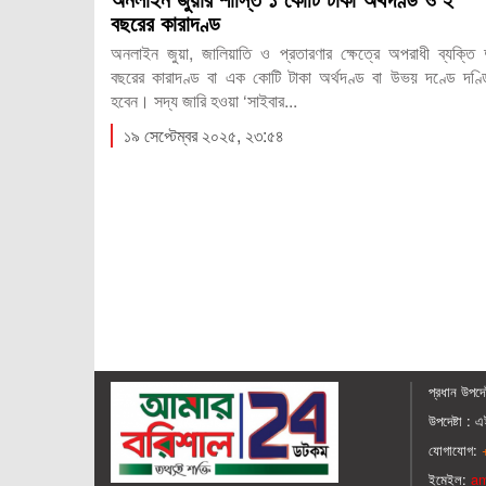
বছরের কারাদণ্ড
অনলাইন জুয়া, জালিয়াতি ও প্রতারণার ক্ষেত্রে অপরাধী ব্যক্তি 
বছরের কারাদণ্ড বা এক কোটি টাকা অর্থদণ্ড বা উভয় দণ্ডে দণ্
হবেন। সদ্য জারি হওয়া ‘সাইবার...
১৯ সেপ্টেম্বর ২০২৫, ২৩:৫৪
্বরের প্রকোপ
রি-বেসরকারি
রীর ব্যথা এবং
প্রধান ‍উপদেষ
উপদেষ্টা :
এই
যোগাযোগ:
+
ইমেইল:
am