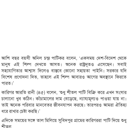
আশি বছর বয়সী অনিল চন্দ্র পাটিকর বলেন, ‘একসময় দেশ-বিদেশ থেকে
মানুষ এই শিল্প দেখতে আসত। অনেক রাষ্ট্রদূতও এসেছেন। সবাই
সহযোগিতার আশ্বাস দিলেও বাস্তবে কোনো সহায়তা পাইনি। সরকার যদি
বিশেষ প্রণোদনা দিত, তাহলে এই শিল্প আবারও আগের অবস্থানে ফিরতে
পারত।’
কারিগর আরতি রানী (৪৫) বলেন, ‘শুধু শীতল পাটি বিক্রি করে এখন সংসার
চালানো খুব কঠিন। কাঁচামালের দাম বেড়েছে, ন্যায্যমূল্যও পাওয়া যায় না।
তাই অনেক পরিবার মানবেতর জীবনযাপন করছে। তারপরও আমরা ঐতিহ্য
ধরে রাখার চেষ্টা করছি।’
এদিকে সময়ের সঙ্গে তাল মিলিয়ে সুবিদপুর গ্রামের কারিগররা পাটি দিয়ে শুধু
শীতল