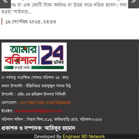
কারাদণ্ড বা এক কোটি টাকা অর্থদণ্ড বা উভয় দণ্ডে দণ্ডিত হবেন। সদ্য জারি
রাজপথের রাজনীতি নয়, পার্লামেন্টে ফিরতে হবে:
১০
হওয়া ‘সাইবার...
তথ্যমন্ত্রী
১৯ সেপ্টেম্বর ২০২৫, ২৩:৫৪
ভোলায় স্কুলছাত্রীকে সংঘবদ্ধ ধর্ষণ-ভিডিও ধারণ,
১১
গ্রেপ্তার-৩
আ’লীগ ৭ শতাধিক গুম, সাড়ে ৪ হাজারের বেশি
১২
মানুষকে ক্রসফায়ারে হত্যা করেছে
বরিশাল বিশ্ববিদ্যালয়ে ছাত্রদল-ছাত্রশিবির সংঘর্ষ, আহত
১৩
অন্তত ১০
© সর্বস্বত্ব সংরক্ষিত (আমার বরিশাল ২৪ .কম)
প্রধান ‍উপদেষ্টা : ‍ইঞ্জিনিয়ার মাহফুজুল আলম মিঠু
শহীদের রক্তের বিনিময়ে আমরা ফ্যাসিবাদকে হটিয়েছি:
১৪
উপদেষ্টা :
এইচ.এম.জহিরুল ইসলাম সিদ্দিকী
তথ্যমন্ত্রী
যোগাযোগ:
+01776211051,01677523418
‘গণঅভ্যুত্থানের সফলতাকে কুক্ষীগত করার
ইমেইল:
amarbarisal24@gmail.com
১৫
অপচেষ্টাকারীরা দেশ ও গণতন্ত্রের শত্রু’
বরিশাল অফিস : সিহাব ভিলা,৪১৩, ফকিরবাড়ি রোড, বরিশাল-৮২০০
প্রকাশক ও সম্পাদক: আরিফুর রহমান
বিপুল পরিমান অর্থ রাষ্ট্রীয় কোষাগারে জমা দিয়ে
১৬
Developed By
Engineer BD Network
প্রশংসা কুড়িয়েছেন ইউএনও