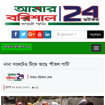
নানা সংকটেও টিকে আছে ‘শীতল পাটি’
আমার বরিশাল ডেস্ক
জুলাই ০৫ ২০২৬, ১৬:৫১
50