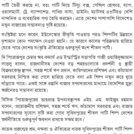
পাটি তৈরী করছে না, বরং পাটি দিয়ে টিস্যু বক্স, পেন্সিল হোল্ডার, ব্যাগ,
ওয়ালম্যাট, ট্রে, ল্যাম্পশেড, পাখির বাসা, ডাইনিং ম্যাটসহ ৪০টিরও বেশি
নান্দনিক ও ব্যবহারিক পণ্য তৈরি করছেন। এতে দেশের পাশাপাশি বিদেশেও
নতুন বাজারের সম্ভাবনাও সৃষ্টি হয়েছে।
সংশ্লিষ্টরা মনে করেন, ইউনেস্কোর স্বীকৃতি পাওয়ার পরও শিল্পটির উন্নয়নে
দৃশ্যমান কোন পদক্ষেপ নেওয়া হয়নি। যে কারণে কালের পরিক্রমায় হারিয়ে
যেতে পারে দেশের সংস্কৃতি ঐতিহ্যের গুরুত্বপূর্ণ অংশ শীতল পাটি।
দি পিরোজপুর চেম্বার অব কমার্স এড ইন্ডাস্ট্রির সভাপতি গাজী ওয়াহিদুজ্জামান
লাভলু বলেন, রাজধানীসহ দেশের বড় শহরগুলোতে প্রদর্শনী ও স্থায়ী
বিক্রয়কেন্দ্র স্থাপন, সহজ শর্তে ঋণ প্রদান, কারিগরদের প্রশিক্ষণ এবং কাঁচামাল
সরবরাহ নিশ্চিত করা গেলে হারিয়ে যেতে বসা এই শিল্প নতুন করে ঘুরে
দাঁড়াতে পারে। একই সঙ্গে রপ্তানি বাজার সম্প্রসারণের মাধ্যমে বৈদেশিক মুদ্রা
অর্জনেরও সম্ভাবনা রয়েছে।
বিসিক পিরোজপুরের ভারপ্রাপ্ত উপব্যবস্থাপক এইচ. এম. ফাইজুর রহমান
বলেন, ‘প্রয়োজনীয় প্রশিক্ষণ, সহজ শর্তে ঋণ, কাঁচামাল সরবরাহ এবং বাজার
সম্প্রসারণের সুযোগ সৃষ্টি করা গেলে সুবিদপুরের শীতল পাটি শিল্প দেশের
অর্থনীতিতে গুরুত্বপূর্ণ অবদান রাখতে সক্ষম হবে।’
কয়েক প্রজন্মের শ্রম, দক্ষতা ও ঐতিহ্যের ধারক সুবিদপুরের শীতল পাটি শিল্প