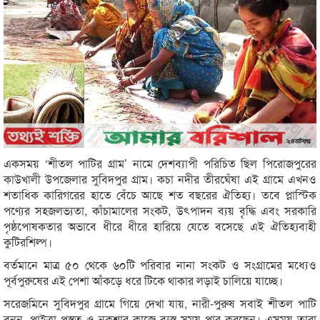
একসময় ‘শীতল পাটির গ্রাম’ নামে দেশব্যাপী পরিচিত ছিল পিরোজপুরের
কাউখালী উপজেলার সুবিদপুর গ্রাম। কচা নদীর তীরঘেঁষা এই গ্রামে এখনও
শতাধিক কারিগরের হাতে বেঁচে আছে শত বছরের ঐতিহ্য। তবে প্লাস্টিক
পণ্যের সহজলভ্যতা, কাঁচামালের সংকট, উৎপাদন ব্যয় বৃদ্ধি এবং সরকারি
পৃষ্ঠপোষকতার অভাবে ধীরে ধীরে হারিয়ে যেতে বসেছে এই ঐতিহ্যবাহী
কুটিরশিল্প।
বর্তমানে মাত্র ৫০ থেকে ৬০টি পরিবার নানা সংকট ও সংগ্রামের মধ্যেও
পূর্বপুরুষের এই পেশা আঁকড়ে ধরে টিকে থাকার লড়াই চালিয়ে যাচ্ছে।
সরেজমিনে সুবিদপুর গ্রামে গিয়ে দেখা যায়, নারী-পুরুষ সবাই শীতল পাটি
বুনন, পাইত্রা প্রস্তুত ও নকশার কাজে ব্যস্ত সময় পার করছেন। এসময় তারা