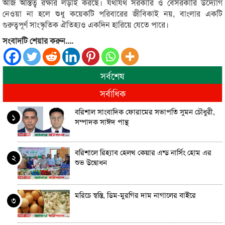
আজ অস্তিত্ব রক্ষার লড়াই করছে। যথাযথ সরকারি ও বেসরকারি উদ্যোগ
নেওয়া না হলে শুধু কয়েকটি পরিবারের জীবিকাই নয়, বাংলার একটি
গুরুত্বপূর্ণ সাংস্কৃতিক ঐতিহ্যও একদিন হারিয়ে যেতে পারে।
সংবাদটি শেয়ার করুন....
সর্বশেষ
সর্বাধিক
বরিশাল সাংবাদিক ফোরামের সভাপতি সুমন চৌধুরী,
১
সম্পাদক সাঈদ পান্থ
বরিশালে রিহ্যাব হেলথ কেয়ার এন্ড নার্সিং হোম এর
২
শুভ উদ্বোধন
মরিচে স্বস্তি, ডিম-মুরগির দাম নাগালের বাইরে
৩