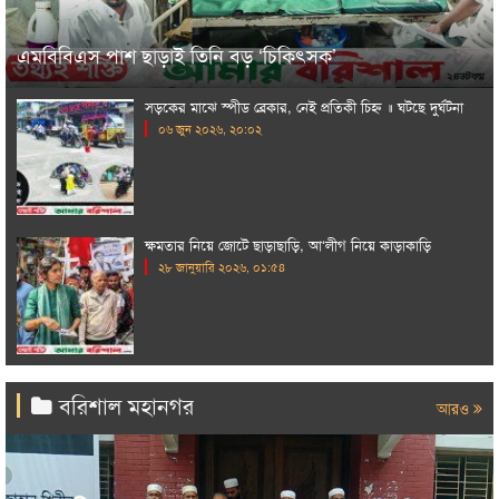
এমবিবিএস পাশ ছাড়াই তিনি বড় ‘চিকিৎসক’
সড়কের মাঝে স্পীড ব্রেকার, নেই প্রতিকী চিহ্ন ॥ ঘটছে দুর্ঘটনা
০৬ জুন ২০২৬, ২০:০২
ক্ষমতার নিয়ে জোটে ছাড়াছাড়ি, আ‘লীগ নিয়ে কাড়াকাড়ি
২৮ জানুয়ারি ২০২৬, ০১:৫৪
বরিশাল মহানগর
আরও