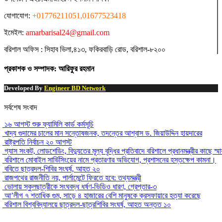
যোগাযোগ:
+01776211051,01677523418
ইমেইল:
amarbarisal24@gmail.com
বরিশাল অফিস : সিহাব ভিলা,৪১৩, ফকিরবাড়ি রোড, বরিশাল-৮২০০
প্রকাশক ও সম্পাদক: আরিফুর রহমান
Developed By
Engineer BD Network
সর্বশেষ সংবাদ
১৬ আগস্ট শুরু ফ্যামিলি কার্ড কর্মসূচি
খাদ্য গুদামের চালের মান সন্তোষজনক, তদন্তের আশ্বাস ড. জিয়াউদ্দিন হায়দারের
রাষ্ট্রপতি নির্বাচন ২০ আগস্ট
গ্যাস সংকট, লোডশেডিং, বিদ্যুতের মূল্য বৃদ্ধির প্রতিবাদে বরিশালে প্রধানমন্ত্রীর কাছে স্ম
বরিশালে মোবাইল সার্ভিসিংয়ের নামে প্রতারণার অভিযোগ, প্রশাসনের হস্তক্ষেপ কামনা।
ববিতে ছাত্রদল-শিবির সংঘর্ষ, আহত ২০
রাজপথের রাজনীতি নয়, পার্লামেন্টে ফিরতে হবে: তথ্যমন্ত্রী
ভোলায় স্কুলছাত্রীকে সংঘবদ্ধ ধর্ষণ-ভিডিও ধারণ, গ্রেপ্তার-৩
আ’লীগ ৭ শতাধিক গুম, সাড়ে ৪ হাজারের বেশি মানুষকে ক্রসফায়ারে হত্যা করেছে
বরিশাল বিশ্ববিদ্যালয়ে ছাত্রদল-ছাত্রশিবির সংঘর্ষ, আহত অন্তত ১০