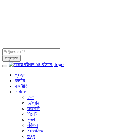
|
প্রচ্ছদ
জাতীয়
রাজনীতি
সারাদেশ
ঢাকা
চট্টগ্রাম
রাজশাহী
সিলেট
খুলনা
বরিশাল
ময়মনসিংহ
রংপুর