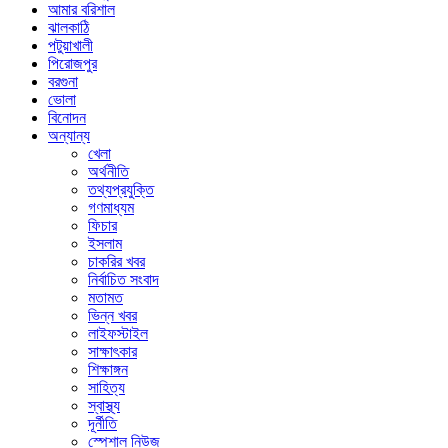
আমার বরিশাল
ঝালকাঠি
পটুয়াখালী
পিরোজপুর
বরগুনা
ভোলা
বিনোদন
অন্যান্য
খেলা
অর্থনীতি
তথ্যপ্রযুক্তি
গণমাধ্যম
ফিচার
ইসলাম
চাকরির খবর
নির্বাচিত সংবাদ
মতামত
ভিন্ন খবর
লাইফস্টাইল
সাক্ষাৎকার
শিক্ষাঙ্গন
সাহিত্য
স্বাস্থ্য
দূর্নীতি
স্পেশাল নিউজ