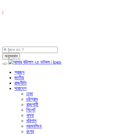
|
প্রচ্ছদ
জাতীয়
রাজনীতি
সারাদেশ
ঢাকা
চট্টগ্রাম
রাজশাহী
সিলেট
খুলনা
বরিশাল
ময়মনসিংহ
রংপুর