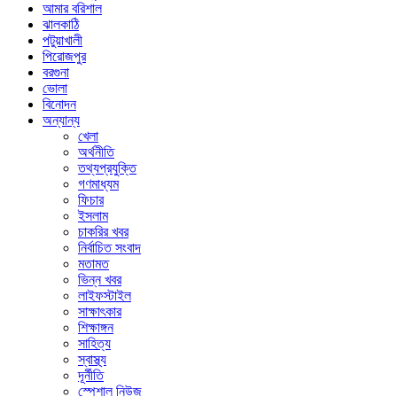
আমার বরিশাল
ঝালকাঠি
পটুয়াখালী
পিরোজপুর
বরগুনা
ভোলা
বিনোদন
অন্যান্য
খেলা
অর্থনীতি
তথ্যপ্রযুক্তি
গণমাধ্যম
ফিচার
ইসলাম
চাকরির খবর
নির্বাচিত সংবাদ
মতামত
ভিন্ন খবর
লাইফস্টাইল
সাক্ষাৎকার
শিক্ষাঙ্গন
সাহিত্য
স্বাস্থ্য
দূর্নীতি
স্পেশাল নিউজ