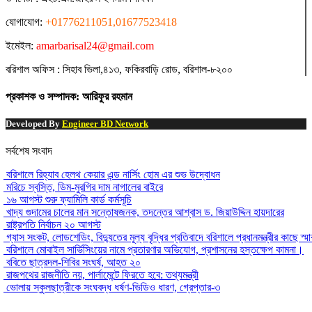
যোগাযোগ:
+01776211051,01677523418
ইমেইল:
amarbarisal24@gmail.com
বরিশাল অফিস : সিহাব ভিলা,৪১৩, ফকিরবাড়ি রোড, বরিশাল-৮২০০
প্রকাশক ও সম্পাদক: আরিফুর রহমান
Developed By
Engineer BD Network
সর্বশেষ সংবাদ
বরিশালে রিহ্যাব হেলথ কেয়ার এন্ড নার্সিং হোম এর শুভ উদ্বোধন
মরিচে স্বস্তি, ডিম-মুরগির দাম নাগালের বাইরে
১৬ আগস্ট শুরু ফ্যামিলি কার্ড কর্মসূচি
খাদ্য গুদামের চালের মান সন্তোষজনক, তদন্তের আশ্বাস ড. জিয়াউদ্দিন হায়দারের
রাষ্ট্রপতি নির্বাচন ২০ আগস্ট
গ্যাস সংকট, লোডশেডিং, বিদ্যুতের মূল্য বৃদ্ধির প্রতিবাদে বরিশালে প্রধানমন্ত্রীর কাছে স্ম
বরিশালে মোবাইল সার্ভিসিংয়ের নামে প্রতারণার অভিযোগ, প্রশাসনের হস্তক্ষেপ কামনা।
ববিতে ছাত্রদল-শিবির সংঘর্ষ, আহত ২০
রাজপথের রাজনীতি নয়, পার্লামেন্টে ফিরতে হবে: তথ্যমন্ত্রী
ভোলায় স্কুলছাত্রীকে সংঘবদ্ধ ধর্ষণ-ভিডিও ধারণ, গ্রেপ্তার-৩