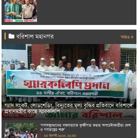
বরিশাল মহানগর
আরও
গ্যাস সংকট, লোডশেডিং, বিদ্যুতের মূল্য বৃদ্ধির প্রতিবাদে বরিশালে
প্রধানমন্ত্রীর কাছে স্মারকলিপি
‘গণঅভ্যুত্থানের সফলতাকে কুক্ষীগত করার অপচেষ্টাকারীরা দেশ
ও গণতন্ত্রের শত্রু’
০৪ আগস্ট ২০২৬, ২২:৪৪