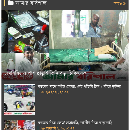
আমার বরিশাল
আরও
এমবিবিএস পাশ ছাড়াই তিনি বড় ‘চিকিৎসক’
সড়কের মাঝে স্পীড ব্রেকার, নেই প্রতিকী চিহ্ন ॥ ঘটছে দুর্ঘটনা
০৬ জুন ২০২৬, ২০:০২
ক্ষমতার নিয়ে জোটে ছাড়াছাড়ি, আ‘লীগ নিয়ে কাড়াকাড়ি
২৮ জানুয়ারি ২০২৬, ০১:৫৪