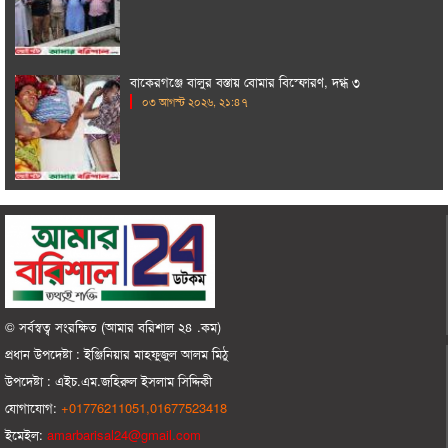
বাকেরগঞ্জে বালুর বস্তায় বোমার বিস্ফোরণ, দগ্ধ ৩
০৩ আগস্ট ২০২৬, ২১:৪৭
© সর্বস্বত্ব সংরক্ষিত (আমার বরিশাল ২৪ .কম)
প্রধান ‍উপদেষ্টা : ‍ইঞ্জিনিয়ার মাহফুজুল আলম মিঠু
উপদেষ্টা :
এইচ.এম.জহিরুল ইসলাম সিদ্দিকী
যোগাযোগ:
+01776211051,01677523418
ইমেইল:
amarbarisal24@gmail.com