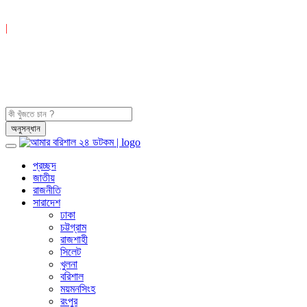
|
প্রচ্ছদ
জাতীয়
রাজনীতি
সারাদেশ
ঢাকা
চট্টগ্রাম
রাজশাহী
সিলেট
খুলনা
বরিশাল
ময়মনসিংহ
রংপুর