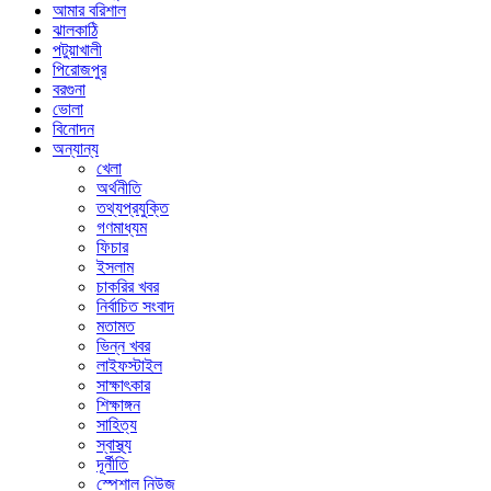
আমার বরিশাল
ঝালকাঠি
পটুয়াখালী
পিরোজপুর
বরগুনা
ভোলা
বিনোদন
অন্যান্য
খেলা
অর্থনীতি
তথ্যপ্রযুক্তি
গণমাধ্যম
ফিচার
ইসলাম
চাকরির খবর
নির্বাচিত সংবাদ
মতামত
ভিন্ন খবর
লাইফস্টাইল
সাক্ষাৎকার
শিক্ষাঙ্গন
সাহিত্য
স্বাস্থ্য
দূর্নীতি
স্পেশাল নিউজ