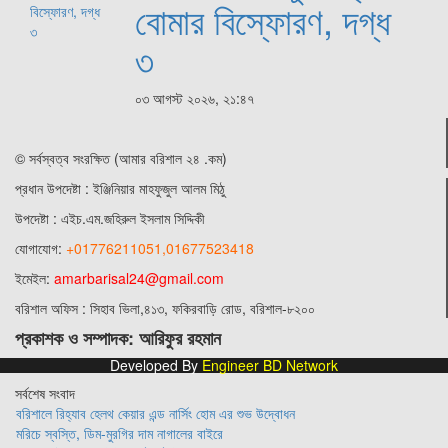
বোমার বিস্ফোরণ, দগ্ধ
৩
০৩ আগস্ট ২০২৬, ২১:৪৭
© সর্বস্বত্ব সংরক্ষিত (আমার বরিশাল ২৪ .কম)
প্রধান ‍উপদেষ্টা : ‍ইঞ্জিনিয়ার মাহফুজুল আলম মিঠু
উপদেষ্টা :
এইচ.এম.জহিরুল ইসলাম সিদ্দিকী
যোগাযোগ:
+01776211051,01677523418
ইমেইল:
amarbarisal24@gmail.com
বরিশাল অফিস : সিহাব ভিলা,৪১৩, ফকিরবাড়ি রোড, বরিশাল-৮২০০
প্রকাশক ও সম্পাদক: আরিফুর রহমান
Developed By
Engineer BD Network
সর্বশেষ সংবাদ
বরিশালে রিহ্যাব হেলথ কেয়ার এন্ড নার্সিং হোম এর শুভ উদ্বোধন
মরিচে স্বস্তি, ডিম-মুরগির দাম নাগালের বাইরে