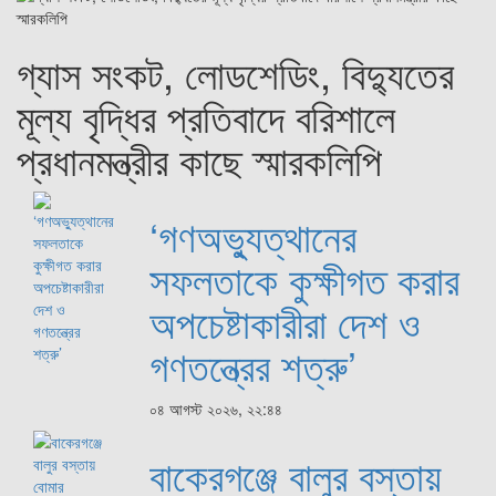
গ্যাস সংকট, লোডশেডিং, বিদ্যুতের
মূল্য বৃদ্ধির প্রতিবাদে বরিশালে
প্রধানমন্ত্রীর কাছে স্মারকলিপি
‘গণঅভ্যুত্থানের
সফলতাকে কুক্ষীগত করার
অপচেষ্টাকারীরা দেশ ও
গণতন্ত্রের শত্রু’
০৪ আগস্ট ২০২৬, ২২:৪৪
বাকেরগঞ্জে বালুর বস্তায়