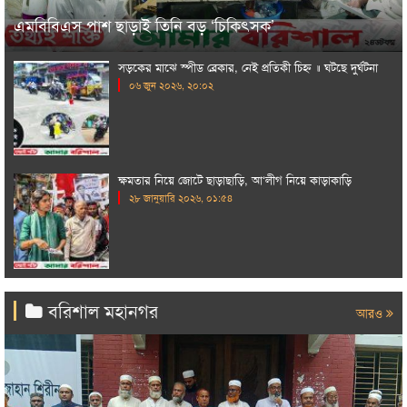
এমবিবিএস পাশ ছাড়াই তিনি বড় ‘চিকিৎসক’
সড়কের মাঝে স্পীড ব্রেকার, নেই প্রতিকী চিহ্ন ॥ ঘটছে দুর্ঘটনা
০৬ জুন ২০২৬, ২০:০২
ক্ষমতার নিয়ে জোটে ছাড়াছাড়ি, আ‘লীগ নিয়ে কাড়াকাড়ি
২৮ জানুয়ারি ২০২৬, ০১:৫৪
বরিশাল মহানগর
আরও