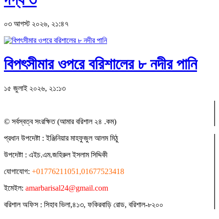
০৩ আগস্ট ২০২৬, ২১:৪৭
বিপৎসীমার ওপরে বরিশালের ৮ নদীর পানি
১৫ জুলাই ২০২৬, ২১:১৩
© সর্বস্বত্ব সংরক্ষিত (আমার বরিশাল ২৪ .কম)
প্রধান ‍উপদেষ্টা : ‍ইঞ্জিনিয়ার মাহফুজুল আলম মিঠু
উপদেষ্টা :
এইচ.এম.জহিরুল ইসলাম সিদ্দিকী
যোগাযোগ:
+01776211051,01677523418
ইমেইল:
amarbarisal24@gmail.com
বরিশাল অফিস : সিহাব ভিলা,৪১৩, ফকিরবাড়ি রোড, বরিশাল-৮২০০