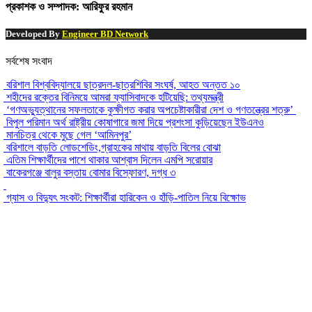
প্রকাশক ও সম্পাদক: আরিফুর রহমান
Developed By
Engineer BD Network
সর্বশেষ সংবাদ
বরিশাল বিশ্ববিদ্যালয়ে ছাত্রদল-ছাত্রশিবির সংঘর্ষ, আহত অন্তত ১০
শহীদের রক্তের বিনিময়ে আমরা ফ্যাসিবাদকে হটিয়েছি: তথ্যমন্ত্রী
‘গণঅভ্যুত্থানের সফলতাকে কুক্ষীগত করার অপচেষ্টাকারীরা দেশ ও গণতন্ত্রের শত্রু’
বিপুল পরিমান অর্থ রাষ্ট্রীয় কোষাগারে জমা দিয়ে প্রশংসা কুড়িয়েছেন ইউএনও
মানচিত্র থেকে মুছে গেল ‘আমিনপুর’
বরিশালে বাড়তি লোডশেডিং,গ্রাহকের মাথায় বাড়তি বিলের বোঝা
এতিম শিক্ষার্থীদের পাশে থাকার আশ্বাস দিলেন এমপি সরোয়ার
বাকেরগঞ্জে বালুর বস্তায় বোমার বিস্ফোরণ, দগ্ধ ৩
গ্যাস ও বিদ্যুৎ সংকট: শিক্ষার্থীরা হারিকেন ও হাঁড়ি-পাতিল নিয়ে বিক্ষোভ