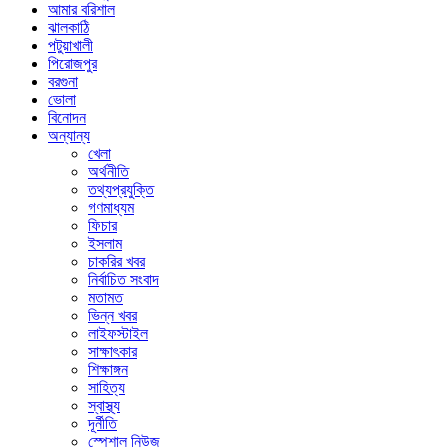
আমার বরিশাল
ঝালকাঠি
পটুয়াখালী
পিরোজপুর
বরগুনা
ভোলা
বিনোদন
অন্যান্য
খেলা
অর্থনীতি
তথ্যপ্রযুক্তি
গণমাধ্যম
ফিচার
ইসলাম
চাকরির খবর
নির্বাচিত সংবাদ
মতামত
ভিন্ন খবর
লাইফস্টাইল
সাক্ষাৎকার
শিক্ষাঙ্গন
সাহিত্য
স্বাস্থ্য
দূর্নীতি
স্পেশাল নিউজ