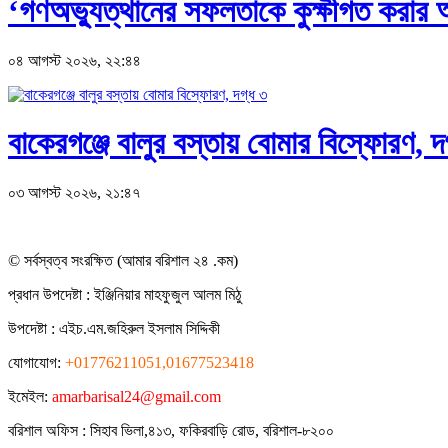
‘গণঅভ্যুত্থানের সফলতাকে কুক্ষীগত করার অপ
০৪ আগস্ট ২০২৬, ২২:৪৪
বাকেরগঞ্জে বালুর বস্তায় বোমার বিস্ফোরণ, দ
০৩ আগস্ট ২০২৬, ২১:৪৭
© সর্বস্বত্ব সংরক্ষিত (আমার বরিশাল ২৪ .কম)
প্রধান ‍উপদেষ্টা : ‍ইঞ্জিনিয়ার মাহফুজুল আলম মিঠু
উপদেষ্টা :
এইচ.এম.জহিরুল ইসলাম সিদ্দিকী
যোগাযোগ:
+01776211051,01677523418
ইমেইল:
amarbarisal24@gmail.com
বরিশাল অফিস : সিহাব ভিলা,৪১৩, ফকিরবাড়ি রোড, বরিশাল-৮২০০