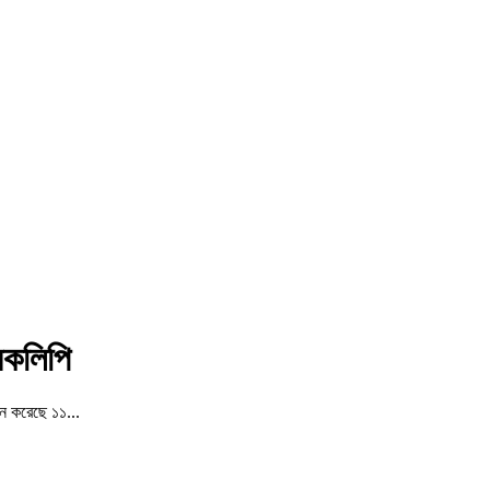
ারকলিপি
ান করেছে ১১...