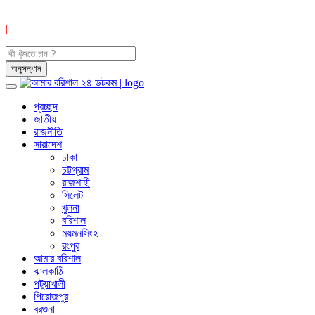
|
প্রচ্ছদ
জাতীয়
রাজনীতি
সারাদেশ
ঢাকা
চট্টগ্রাম
রাজশাহী
সিলেট
খুলনা
বরিশাল
ময়মনসিংহ
রংপুর
আমার বরিশাল
ঝালকাঠি
পটুয়াখালী
পিরোজপুর
বরগুনা