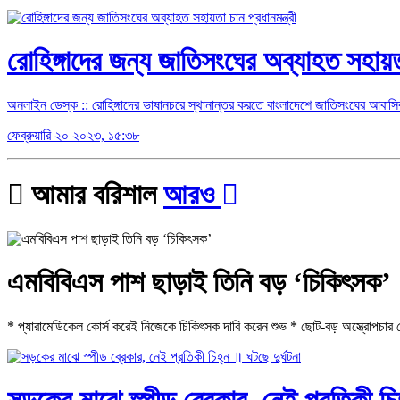
রোহিঙ্গাদের জন্য জাতিসংঘের অব্যাহত সহায়তা 
অনলাইন ডেস্ক :: রোহিঙ্গাদের ভাষানচরে স্থানান্তর করতে বাংলাদেশে জাতিসংঘের আবাসিক স
ফেব্রুয়ারি ২০ ২০২৩, ১৫:৩৮
আমার বরিশাল
আরও
এমবিবিএস পাশ ছাড়াই তিনি বড় ‘চিকিৎসক’
* প্যারামেডিকেল কোর্স করেই নিজেকে চিকিৎসক দাবি করেন শুভ * ছোট-বড় অস্ত্রোপচার থে
সড়কের মাঝে স্পীড ব্রেকার, নেই প্রতিকী চিহ