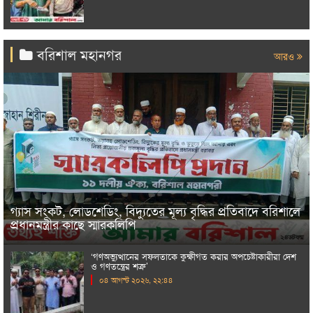
বরিশাল মহানগর
আরও
গ্যাস সংকট, লোডশেডিং, বিদ্যুতের মূল্য বৃদ্ধির প্রতিবাদে বরিশালে
প্রধানমন্ত্রীর কাছে স্মারকলিপি
‘গণঅভ্যুত্থানের সফলতাকে কুক্ষীগত করার অপচেষ্টাকারীরা দেশ
ও গণতন্ত্রের শত্রু’
০৪ আগস্ট ২০২৬, ২২:৪৪