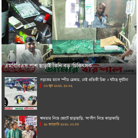
এমবিবিএস পাশ ছাড়াই তিনি বড় ‘চিকিৎসক’
সড়কের মাঝে স্পীড ব্রেকার, নেই প্রতিকী চিহ্ন ॥ ঘটছে দুর্ঘটনা
০৬ জুন ২০২৬, ২০:০২
ক্ষমতার নিয়ে জোটে ছাড়াছাড়ি, আ‘লীগ নিয়ে কাড়াকাড়ি
২৮ জানুয়ারি ২০২৬, ০১:৫৪