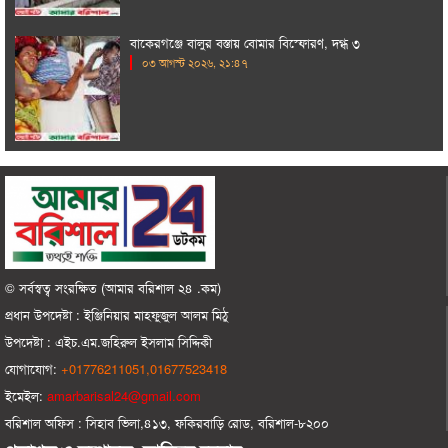
বাকেরগঞ্জে বালুর বস্তায় বোমার বিস্ফোরণ, দগ্ধ ৩
০৩ আগস্ট ২০২৬, ২১:৪৭
© সর্বস্বত্ব সংরক্ষিত (আমার বরিশাল ২৪ .কম)
প্রধান ‍উপদেষ্টা : ‍ইঞ্জিনিয়ার মাহফুজুল আলম মিঠু
উপদেষ্টা :
এইচ.এম.জহিরুল ইসলাম সিদ্দিকী
যোগাযোগ:
+01776211051,01677523418
ইমেইল:
amarbarisal24@gmail.com
বরিশাল অফিস : সিহাব ভিলা,৪১৩, ফকিরবাড়ি রোড, বরিশাল-৮২০০