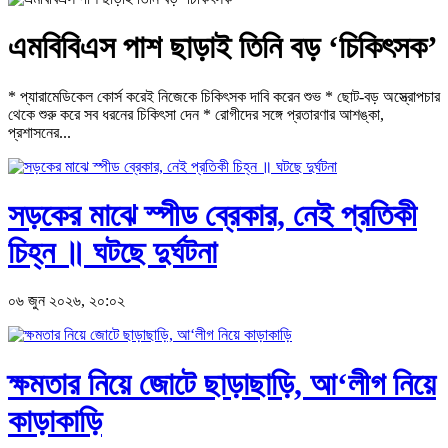
এমবিবিএস পাশ ছাড়াই তিনি বড় ‘চিকিৎসক’
* প্যারামেডিকেল কোর্স করেই নিজেকে চিকিৎসক দাবি করেন শুভ * ছোট-বড় অস্ত্রোপচার
থেকে শুরু করে সব ধরনের চিকিৎসা দেন * রোগীদের সঙ্গে প্রতারণার আশঙ্কা,
প্রশাসনের...
সড়কের মাঝে স্পীড ব্রেকার, নেই প্রতিকী
চিহ্ন ॥ ঘটছে দুর্ঘটনা
০৬ জুন ২০২৬, ২০:০২
ক্ষমতার নিয়ে জোটে ছাড়াছাড়ি, আ‘লীগ নিয়ে
কাড়াকাড়ি