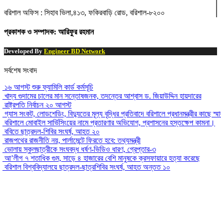
বরিশাল অফিস : সিহাব ভিলা,৪১৩, ফকিরবাড়ি রোড, বরিশাল-৮২০০
প্রকাশক ও সম্পাদক: আরিফুর রহমান
Developed By
Engineer BD Network
সর্বশেষ সংবাদ
১৬ আগস্ট শুরু ফ্যামিলি কার্ড কর্মসূচি
খাদ্য গুদামের চালের মান সন্তোষজনক, তদন্তের আশ্বাস ড. জিয়াউদ্দিন হায়দারের
রাষ্ট্রপতি নির্বাচন ২০ আগস্ট
গ্যাস সংকট, লোডশেডিং, বিদ্যুতের মূল্য বৃদ্ধির প্রতিবাদে বরিশালে প্রধানমন্ত্রীর কাছে স্ম
বরিশালে মোবাইল সার্ভিসিংয়ের নামে প্রতারণার অভিযোগ, প্রশাসনের হস্তক্ষেপ কামনা।
ববিতে ছাত্রদল-শিবির সংঘর্ষ, আহত ২০
রাজপথের রাজনীতি নয়, পার্লামেন্টে ফিরতে হবে: তথ্যমন্ত্রী
ভোলায় স্কুলছাত্রীকে সংঘবদ্ধ ধর্ষণ-ভিডিও ধারণ, গ্রেপ্তার-৩
আ’লীগ ৭ শতাধিক গুম, সাড়ে ৪ হাজারের বেশি মানুষকে ক্রসফায়ারে হত্যা করেছে
বরিশাল বিশ্ববিদ্যালয়ে ছাত্রদল-ছাত্রশিবির সংঘর্ষ, আহত অন্তত ১০