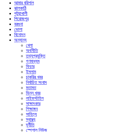
আমার বরিশাল
ঝালকাঠি
পটুয়াখালী
পিরোজপুর
বরগুনা
ভোলা
বিনোদন
অন্যান্য
খেলা
অর্থনীতি
তথ্যপ্রযুক্তি
গণমাধ্যম
ফিচার
ইসলাম
চাকরির খবর
নির্বাচিত সংবাদ
মতামত
ভিন্ন খবর
লাইফস্টাইল
সাক্ষাৎকার
শিক্ষাঙ্গন
সাহিত্য
স্বাস্থ্য
দূর্নীতি
স্পেশাল নিউজ