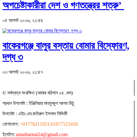
অপচেষ্টাকারীরা দেশ ও গণতন্ত্রের শত্রু’
০৪ আগস্ট ২০২৬, ২২:৪৪
বাকেরগঞ্জে বালুর বস্তায় বোমার বিস্ফোরণ,
দগ্ধ ৩
০৩ আগস্ট ২০২৬, ২১:৪৭
© সর্বস্বত্ব সংরক্ষিত (আমার বরিশাল ২৪ .কম)
প্রধান ‍উপদেষ্টা : ‍ইঞ্জিনিয়ার মাহফুজুল আলম মিঠু
উপদেষ্টা :
এইচ.এম.জহিরুল ইসলাম সিদ্দিকী
যোগাযোগ:
+01776211051,01677523418
ইমেইল:
amarbarisal24@gmail.com