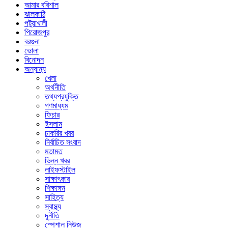
আমার বরিশাল
ঝালকাঠি
পটুয়াখালী
পিরোজপুর
বরগুনা
ভোলা
বিনোদন
অন্যান্য
খেলা
অর্থনীতি
তথ্যপ্রযুক্তি
গণমাধ্যম
ফিচার
ইসলাম
চাকরির খবর
নির্বাচিত সংবাদ
মতামত
ভিন্ন খবর
লাইফস্টাইল
সাক্ষাৎকার
শিক্ষাঙ্গন
সাহিত্য
স্বাস্থ্য
দূর্নীতি
স্পেশাল নিউজ