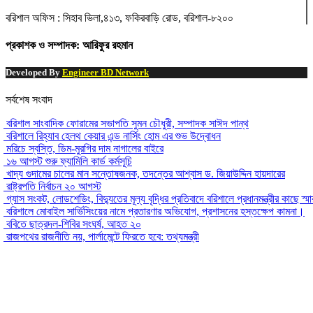
বরিশাল অফিস : সিহাব ভিলা,৪১৩, ফকিরবাড়ি রোড, বরিশাল-৮২০০
প্রকাশক ও সম্পাদক: আরিফুর রহমান
Developed By
Engineer BD Network
সর্বশেষ সংবাদ
বরিশাল সাংবাদিক ফোরামের সভাপতি সুমন চৌধুরী, সম্পাদক সাঈদ পান্থ
বরিশালে রিহ্যাব হেলথ কেয়ার এন্ড নার্সিং হোম এর শুভ উদ্বোধন
মরিচে স্বস্তি, ডিম-মুরগির দাম নাগালের বাইরে
১৬ আগস্ট শুরু ফ্যামিলি কার্ড কর্মসূচি
খাদ্য গুদামের চালের মান সন্তোষজনক, তদন্তের আশ্বাস ড. জিয়াউদ্দিন হায়দারের
রাষ্ট্রপতি নির্বাচন ২০ আগস্ট
গ্যাস সংকট, লোডশেডিং, বিদ্যুতের মূল্য বৃদ্ধির প্রতিবাদে বরিশালে প্রধানমন্ত্রীর কাছে স্ম
বরিশালে মোবাইল সার্ভিসিংয়ের নামে প্রতারণার অভিযোগ, প্রশাসনের হস্তক্ষেপ কামনা।
ববিতে ছাত্রদল-শিবির সংঘর্ষ, আহত ২০
রাজপথের রাজনীতি নয়, পার্লামেন্টে ফিরতে হবে: তথ্যমন্ত্রী