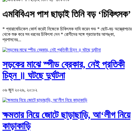
এমবিবিএস পাশ ছাড়াই তিনি বড় ‘চিকিৎসক’
* প্যারামেডিকেল কোর্স করেই নিজেকে চিকিৎসক দাবি করেন শুভ * ছোট-বড় অস্ত্রোপচার
থেকে শুরু করে সব ধরনের চিকিৎসা দেন * রোগীদের সঙ্গে প্রতারণার আশঙ্কা,
প্রশাসনের...
সড়কের মাঝে স্পীড ব্রেকার, নেই প্রতিকী
চিহ্ন ॥ ঘটছে দুর্ঘটনা
০৬ জুন ২০২৬, ২০:০২
ক্ষমতার নিয়ে জোটে ছাড়াছাড়ি, আ‘লীগ নিয়ে
কাড়াকাড়ি