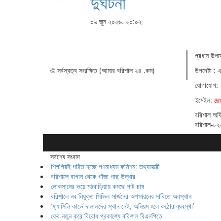
দুর্ঘটনা
০৬ জুন ২০২৬, ২০:০২
প্রধান ‍উপদে
© সর্বস্বত্ব সংরক্ষিত (আমার বরিশাল ২৪ .কম)
উপদেষ্টা :
এ
যোগাযোগ:
ইমেইল:
a
বরিশাল অফ
বরিশাল-৮২
সর্বশেষ সংবাদ
শিগগিরই গঠিত হচ্ছে গণমাধ্যম কমিশন: তথ্যমন্ত্রী
বরিশালে বাগান থেকে গাঁজা গাছ উদ্ধার
লোকসানের ভয়ে মঠবাড়িয়ায় কমছে পাট চাষ
বরিশালে নব নিযুক্ত সিভিল সার্জনের অপসারনের দাবিতে অবস্থান
‘ফ্যামিলি কার্ডে দালালদের স্থান নেই, অনিয়ম হলে কঠোর ব্যবস্থা’
ফের নতুন করে বিরোধ প্রকাশ্যে বরিশাল বিএনপিতে