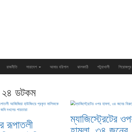
রাজনীতি
সারাদেশ
আমার বরিশাল
ঝালকাঠি
পটুয়াখালী
পিরোজপুর
ল ২৪ ডটকম
ম্যাজিস্ট্রেটের ওপ
র রূপাতলী
হামলা, ৩৪ জনের