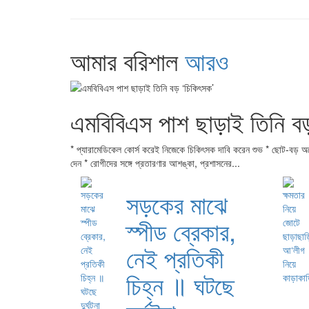
আমার বরিশাল
আরও
এমবিবিএস পাশ ছাড়াই তিনি ব
* প্যারামেডিকেল কোর্স করেই নিজেকে চিকিৎসক দাবি করেন শুভ * ছোট-বড় অস্
দেন * রোগীদের সঙ্গে প্রতারণার আশঙ্কা, প্রশাসনের...
সড়কের মাঝে
স্পীড ব্রেকার,
নেই প্রতিকী
চিহ্ন ॥ ঘটছে