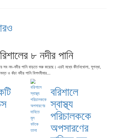
রও
রিশালের ৮ নদীর পানি
রায় সব নদ-নদীর পানি বাড়তে শুরু করেছে। এরই মধ্যে কীর্তনখোলা, সুগন্ধা,
রীমন্ত ও কঁচা নদীর পানি বিপৎসীমার...
কটি
বরিশালে
উস
স্বাস্থ্য
পরিচালককে
অপসারণের