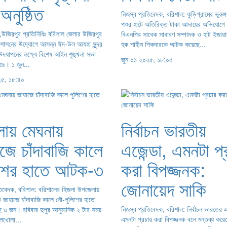
অনুষ্ঠিত
নিজস্ব প্রতিবেদক, বরিশাল: কুড়িগ্রামের ভূরুঙ্গ
পশুর হাটে অতিরিক্ত টাকা আদায়ের অভিযোগে
,উজিরপুর প্রতিনিধিঃ বরিশাল জেলার উজিরপুর
বিএনপির সাবেক সাধারণ সম্পাদক ও হাট ইজারা
শাসনের উদ্যোগে আসন্ন ঈদ-উল আযহা সুন্দর
হক শাহীন শিকদারকে আটক করেছে...
ে উদযাপনের লক্ষ্যে বিশেষ আইন শৃঙ্খলা সভা
জুন ০১ ২০২৫, ১৮:০৫
েছে। ১ জুন...
২৫, ১৮:৪০
লায় মেঘনায়
নির্বাচন ভারতীয়
জে চাঁদাবাজি কালে
এজেন্ডা, এমনটা প্
িশের হাতে আটক-৩
করা বিপজ্জনক:
জোনায়েদ সাকি
তিবেদক, বরিশাল: বরিশালের হিজলা উপজেলায়
ে জাহাজে চাঁদাবাজি কালে নৌ-পুলিশের হাতে
নিজস্ব প্রতিবেদক, বরিশাল: নির্বাচন ভারতের এ
 ৩ জন। রবিবার দুপুর আনুমানিক ২ টার সময়
এমনটা প্রচার করা বিপজ্জনক বলে মন্তব্য করে
লখোলা...