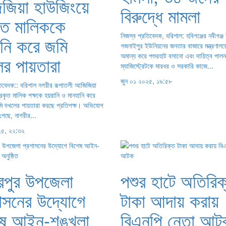
জিয়া হাউজিংয়ে
বিরুদ্ধে মামলা
ৃত মালিককে
নিজস্ব প্রতিবেদক, বরিশাল: হবিগঞ্জের নবীগঞ্
ানি করে জমি
গজনাইপুর ইউনিয়নের জনতার বাজারে মন্ত্রণালয়ের
অমান্য করে পশুরহাট বসানো এবং দায়িত্ব পালনর
ের পায়তারা
ম্যাজিস্ট্রেটকে মারধর ও সরকারি কাজে...
জুন ০১ ২০২৫, ১৯:৫৮
তিবেদক:: বরিশাল নগরীর রূপাতলী আজিজিয়া
্রকৃত মালিক পক্ষকে হয়রানি ও মানহানি করে
ি দখলের পায়তারা করছে প্রতিপক্ষ। অভিযোগ
 গেছে, নাগরীর...
২৫, ২২:৩২
রপুর উপজেলা
পশুর হাটে অতিরিক
াসনের উদ্যোগে
টাকা আদায় করায়
েষ আইন-শৃঙ্খলা
বিএনপি নেতা আট