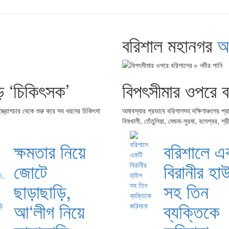
বরিশাল মহানগর
আ
ড় ‘চিকিৎসক’
বিপৎসীমার ওপরে ব
ত্রোপচার থেকে শুরু করে সব ধরনের চিকিৎসা
অমাবস্যার প্রভাবে বরিশালসহ দক্ষিণাঞ্চলের প্
বিষখালী, তেঁতুলিয়া, মেঘনা-সুরমা, বলেশ্বর, শ্
ক্ষমতার নিয়ে
বরিশালে এ
জোটে
বিরানীর হা
ছাড়াছাড়ি,
সহ তিন
আ‘লীগ নিয়ে
ব্যক্তিকে