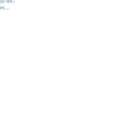
ায়েদ সাকি।
ার,...