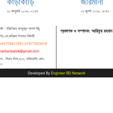
কাড়াকাড়ি
জরিমানা
২৮ জানুয়ারি ২০২৬, ০১:৫৪
০৯ জুলাই ২০২৬, ১৮:৪২
ষ্টা : ‍ইঞ্জিনিয়ার মাহফুজুল আলম মিঠু
প্রকাশক ও সম্পাদক: আরিফুর রহমান
ইচ.এম.জহিরুল ইসলাম সিদ্দিকী
+01776211051,01677523418
marbarisal24@gmail.com
িস : সিহাব ভিলা,৪১৩, ফকিরবাড়ি রোড,
০০
Developed By
Engineer BD Network