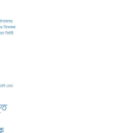
জ উপজেলার
 নিষেধাজ্ঞা
ত নির্বাহী
্ত
ক