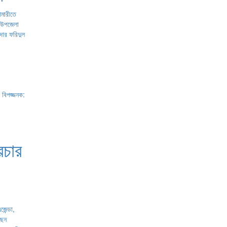
ামারীতে
 উপজেলা
দার ফরিদুল
রচার
জেন্ডা,
ছেন