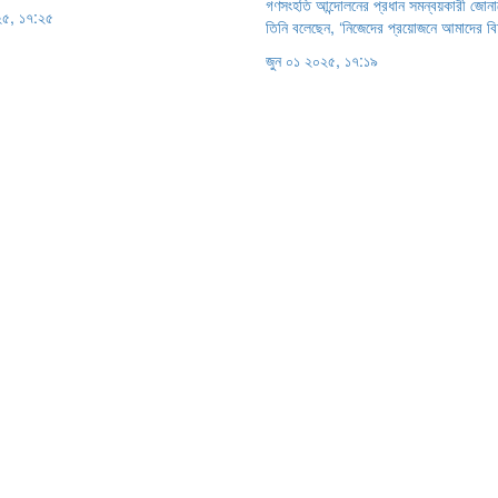
গণসংহতি আন্দোলনের প্রধান সমন্বয়কারী জোন
২৫, ১৭:২৫
তিনি বলেছেন, ‘নিজেদের প্রয়োজনে আমাদের বিচ
জুন ০১ ২০২৫, ১৭:১৯