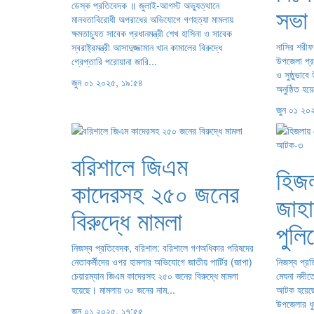
ডেস্ক প্রতিবেদক ‍॥ জুলাই-আগস্ট অভ্যুত্থানে
সভা 
মানবতাবিরোধী অপরাধের অভিযোগে গণহত্যা মামলায়
ক্ষমতাচ্যুত সাবেক প্রধানমন্ত্রী শেখ হাসিনা ও সাবেক
নাসির শরীফ
স্বরাষ্ট্রমন্ত্রী আসাদুজ্জামান খান কামালের বিরুদ্ধে
উপজেলা প্র
গ্রেপ্তারি পরোয়ানা জারি...
ও সুষ্ঠুভাব
জুন ০১ ২০২৫, ১৯:৫৪
অনুষ্ঠিত হয়
জুন ০১ ২০
বরিশালে জিএম
হিজ
কাদেরসহ ২৫০ জনের
জাহা
বিরুদ্ধে মামলা
পুল
নিজস্ব প্রতিবেদক, বরিশাল: বরিশালে গণঅধিকার পরিষদের
নেতাকর্মীদের ওপর হামলার অভিযোগে জাতীয় পার্টির (জাপা)
নিজস্ব প্র
চেয়ারম্যান জিএম কাদেরসহ ২৫০ জনের বিরুদ্ধে মামলা
মেঘনা নদীত
হয়েছে। মামলায় ৩০ জনের নাম...
আটক হয়েছে
উপজেলার ধু
জুন ০১ ২০২৫, ১৭:৫৫