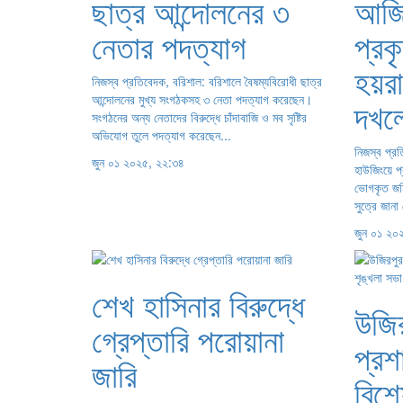
ছাত্র আন্দোলনের ৩
আজি
নেতার পদত্যাগ
প্রক
হয়র
নিজস্ব প্রতিবেদক, বরিশাল: বরিশালে বৈষম্যবিরোধী ছাত্র
আন্দোলনের মুখ্য সংগঠকসহ ৩ নেতা পদত্যাগ করেছেন।
দখল
সংগঠনের অন্য নেতাদের বিরুদ্ধে চাঁদাবাজি ও মব সৃষ্টির
অভিযোগ তুলে পদত্যাগ করেছেন...
নিজস্ব প্র
জুন ০১ ২০২৫, ২২:৩৪
হাউজিংয়ে প
ভোগকৃত জম
সুত্রে জানা
জুন ০১ ২০
শেখ হাসিনার বিরুদ্ধে
উজি
গ্রেপ্তারি পরোয়ানা
প্রশ
জারি
বিশ