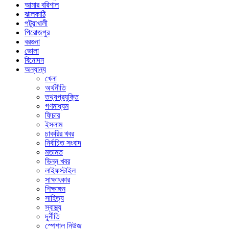
আমার বরিশাল
ঝালকাঠি
পটুয়াখালী
পিরোজপুর
বরগুনা
ভোলা
বিনোদন
অন্যান্য
খেলা
অর্থনীতি
তথ্যপ্রযুক্তি
গণমাধ্যম
ফিচার
ইসলাম
চাকরির খবর
নির্বাচিত সংবাদ
মতামত
ভিন্ন খবর
লাইফস্টাইল
সাক্ষাৎকার
শিক্ষাঙ্গন
সাহিত্য
স্বাস্থ্য
দূর্নীতি
স্পেশাল নিউজ