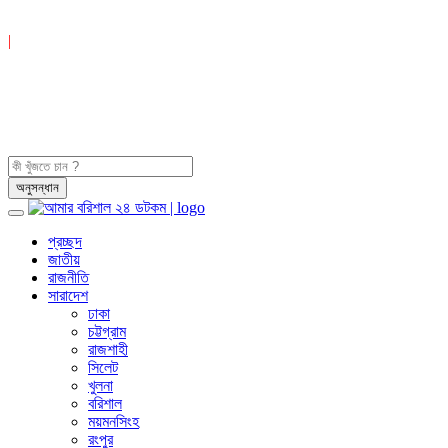
|
প্রচ্ছদ
জাতীয়
রাজনীতি
সারাদেশ
ঢাকা
চট্টগ্রাম
রাজশাহী
সিলেট
খুলনা
বরিশাল
ময়মনসিংহ
রংপুর